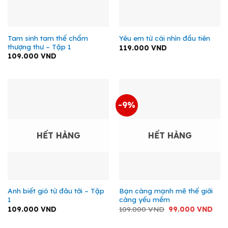
Tam sinh tam thế chẩm
Yêu em từ cái nhìn đầu tiên
thượng thư – Tập 1
119.000
VND
109.000
VND
-9%
HẾT HÀNG
HẾT HÀNG
Anh biết gió từ đâu tới – Tập
Bạn càng mạnh mẽ thế giới
1
càng yếu mềm
Giá
Giá
109.000
VND
109.000
VND
99.000
VND
gốc
hiện
là:
tại