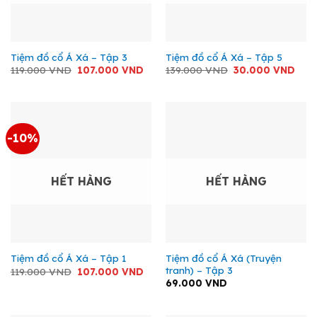
Tiệm đồ cổ Á Xá – Tập 3
Tiệm đồ cổ Á Xá – Tập 5
Giá
Giá
Giá
Giá
119.000
VND
107.000
VND
139.000
VND
30.000
VND
gốc
hiện
gốc
hiện
là:
tại
là:
tại
119.000 VND.
là:
139.000 VND.
là:
107.000 VND.
30.0
-10%
HẾT HÀNG
HẾT HÀNG
Tiệm đồ cổ Á Xá (Truyện
Tiệm đồ cổ Á Xá – Tập 1
tranh) – Tập 3
Giá
Giá
119.000
VND
107.000
VND
gốc
hiện
69.000
VND
là:
tại
119.000 VND.
là:
107.000 VND.