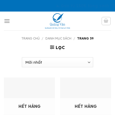
Skip
🏊 Đơn từ 150K tặng sách “Dạ
to
content
TRANG CHỦ
/
DANH MỤC SÁCH
/
TRANG 39
LỌC
HẾT HÀNG
HẾT HÀNG