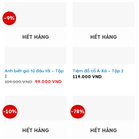
109.000 VND.
là:
99.0
-9%
HẾT HÀNG
HẾT HÀNG
Anh biết gió từ đâu tới – Tập
Tiệm đồ cổ Á Xá – Tập 2
2
119.000
VND
Giá
Giá
109.000
VND
99.000
VND
gốc
hiện
là:
tại
109.000 VND.
là:
99.000 VND.
-10%
-78%
HẾT HÀNG
HẾT HÀNG