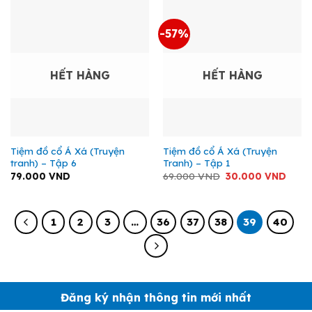
-57%
HẾT HÀNG
HẾT HÀNG
Tiệm đồ cổ Á Xá (Truyện
Tiệm đồ cổ Á Xá (Truyện
tranh) – Tập 6
Tranh) – Tập 1
Giá
Giá
79.000
VND
69.000
VND
30.000
VND
gốc
hiện
là:
tại
69.000 VND.
là:
30.0
1
2
3
…
36
37
38
39
40
Đăng ký nhận thông tin mới nhất