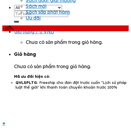
Sách đoạt giải thưởng
Sách mới
Sách sắp phát hành
Tìm
Ưu đãi
kiếm:
-10%
Giỏ hàng /
0
VND
Chưa có sản phẩm trong giỏ hàng.
Giỏ hàng
Chưa có sản phẩm trong giỏ hàng.
Mã ưu đãi hiện có:
QVLSPLTG
: Freeship cho đơn đặt trước cuốn "Lịch sử pháp
luật thế giới" khi thanh toán chuyển khoản trước 100%
+