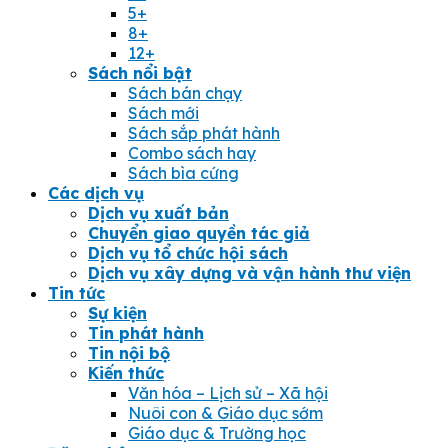
5+
8+
12+
Sách nổi bật
Sách bán chạy
Sách mới
Sách sắp phát hành
Combo sách hay
Sách bìa cứng
Các dịch vụ
Dịch vụ xuất bản
Chuyển giao quyền tác giả
Dịch vụ tổ chức hội sách
Dịch vụ xây dựng và vận hành thư viện
Tin tức
Sự kiện
Tin phát hành
Tin nội bộ
Kiến thức
Văn hóa – Lịch sử – Xã hội
Nuôi con & Giáo dục sớm
Giáo dục & Trường học