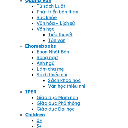
Quảng Văn
Tủ sách Luật
Phát triển bản thân
Sức khỏe
Văn hóa – Lịch sử
Văn học
Tiểu thuyết
Tản văn
Ehomebooks
Ehon Nhật Bản
Song ngữ
Anh ngữ
Làm cha mẹ
Sách thiếu nhi
Sách khoa học
Văn học thiếu nhi
IPER
Giáo dục Mầm non
Giáo dục Phổ thông
Giáo dục Đại học
Children
0+
3+