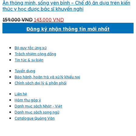
Ăn thông minh, sống yên bình – Chế độ ăn dựa trên kiến
thức y học được bác sĩ khuyến nghị
Giá
Giá
159.000
VND
143.000
VND
gốc
hiện
Đăng ký nhận thông tin mới nhất
là:
tại
159.000 VND.
là:
143.000 VND.
Bộ quy tắc ứng xử
Trách nhiệm cộng đồng
Tin tức & sự kiện
Tuyển dụng
Bảo hành, hoàn trả và xử lý khiếu nại
Chính sách đại lý & phân phối
Liên hệ
Hòm thư góp ý
Danh mục sách Nhật - Việt
Danh mục sách song ngữ
Catalogue Quảng Văn