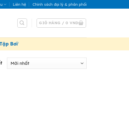
ệu
Liên hệ
Chính sách đại lý & phân phối
GIỎ HÀNG /
0
VND
ập Bơi”. Áp dụng đến 31/07/2026
t