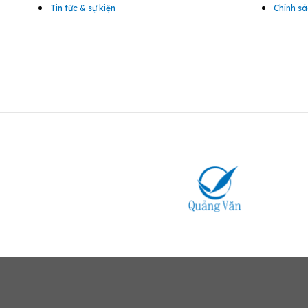
Tin tức & sự kiện
Chính sá