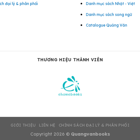
ch đại lý & phân phối
Danh mục sách Nhật - Việt
Danh mục sách song ngữ
Catalogue Quảng Văn
THƯƠNG HIỆU THÀNH VIÊN
GIỚI THIỆU
LIÊN HỆ
CHÍNH SÁCH ĐẠI LÝ & PHÂN PHỐI
Copyright 2026 ©
Quangvanbooks