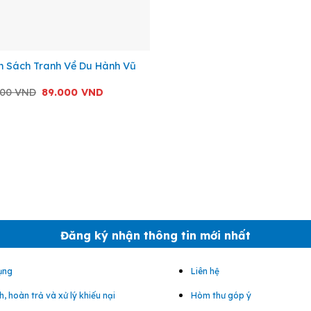
n Sách Tranh Về Du Hành Vũ
Giá
Giá
000
VND
89.000
VND
gốc
hiện
là:
tại
99.000 VND.
là:
89.000 VND.
Đăng ký nhận thông tin mới nhất
ụng
Liên hệ
, hoàn trả và xử lý khiếu nại
Hòm thư góp ý