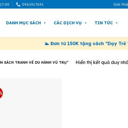
 17:00
0961917691
Giới thi
DANH MỤC SÁCH
CÁC DỊCH VỤ
TIN TỨC
🏊 Đơn từ 150K tặng sách “Dạy Trẻ T
Hiển thị kết quả duy nhấ
N SÁCH TRANH VỀ DU HÀNH VŨ TRỤ”
%