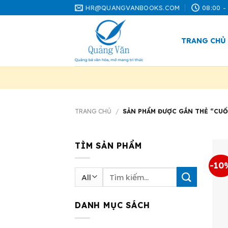
Skip
HR@QUANGVANBOOKS.COM
08:00 -
to
content
TRANG CHỦ
TRANG CHỦ
/
SẢN PHẨM ĐƯỢC GẮN THẺ “CUỐ
TÌM SẢN PHẨM
-10
Tìm
kiếm:
DANH MỤC SÁCH