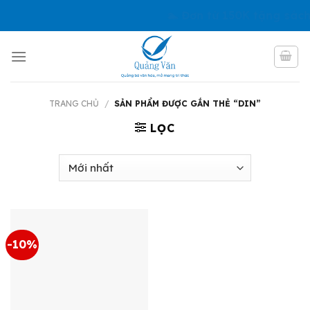
Skip
🏊 Đơn từ 150K tặng sách
to
content
TRANG CHỦ
/
SẢN PHẨM ĐƯỢC GẮN THẺ “DIN”
LỌC
-10%