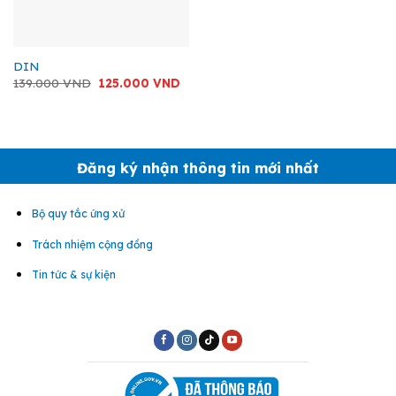
DIN
Giá
Giá
139.000
VND
125.000
VND
gốc
hiện
là:
tại
139.000 VND.
là:
125.000 VND.
Đăng ký nhận thông tin mới nhất
Bộ quy tắc ứng xử
Trách nhiệm cộng đồng
Tin tức & sự kiện