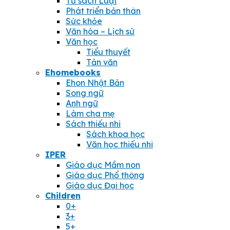
Tủ sách Luật
Phát triển bản thân
Sức khỏe
Văn hóa – Lịch sử
Văn học
Tiểu thuyết
Tản văn
Ehomebooks
Ehon Nhật Bản
Song ngữ
Anh ngữ
Làm cha mẹ
Sách thiếu nhi
Sách khoa học
Văn học thiếu nhi
IPER
Giáo dục Mầm non
Giáo dục Phổ thông
Giáo dục Đại học
Children
0+
3+
5+