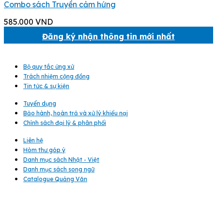
Combo sách Truyền cảm hứng
585.000
VND
Đăng ký nhận thông tin mới nhất
Bộ quy tắc ứng xử
Trách nhiệm cộng đồng
Tin tức & sự kiện
Tuyển dụng
Bảo hành, hoàn trả và xử lý khiếu nại
Chính sách đại lý & phân phối
Liên hệ
Hòm thư góp ý
Danh mục sách Nhật - Việt
Danh mục sách song ngữ
Catalogue Quảng Văn