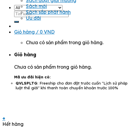
Sách đoạt giải thưởng
Sách mới
Sách sắp phát hành
Tìm
Ưu đãi
kiếm:
Giỏ hàng /
0
VND
Chưa có sản phẩm trong giỏ hàng.
Giỏ hàng
Chưa có sản phẩm trong giỏ hàng.
Mã ưu đãi hiện có:
QVLSPLTG
: Freeship cho đơn đặt trước cuốn "Lịch sử pháp
luật thế giới" khi thanh toán chuyển khoản trước 100%
+
Hết hàng