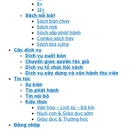
8+
12+
Sách nổi bật
Sách bán chạy
Sách mới
Sách sắp phát hành
Combo sách hay
Sách bìa cứng
Các dịch vụ
Dịch vụ xuất bản
Chuyển giao quyền tác giả
Dịch vụ tổ chức hội sách
Dịch vụ xây dựng và vận hành thư viện
Tin tức
Sự kiện
Tin phát hành
Tin nội bộ
Kiến thức
Văn hóa – Lịch sử – Xã hội
Nuôi con & Giáo dục sớm
Giáo dục & Trường học
Đăng nhập