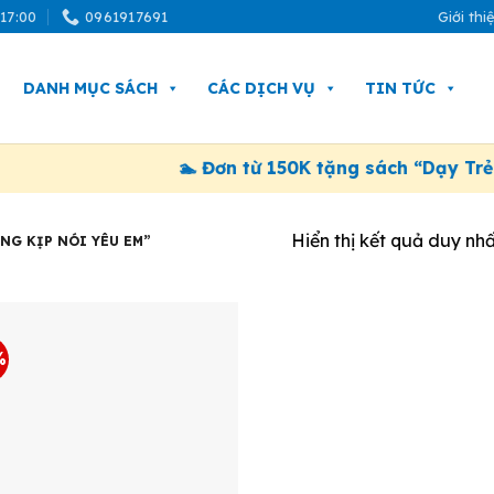
 17:00
0961917691
Giới thi
DANH MỤC SÁCH
CÁC DỊCH VỤ
TIN TỨC
🏊 Đơn từ 150K tặng sách “Dạy Trẻ 
Hiển thị kết quả duy nhấ
NG KỊP NÓI YÊU EM”
%