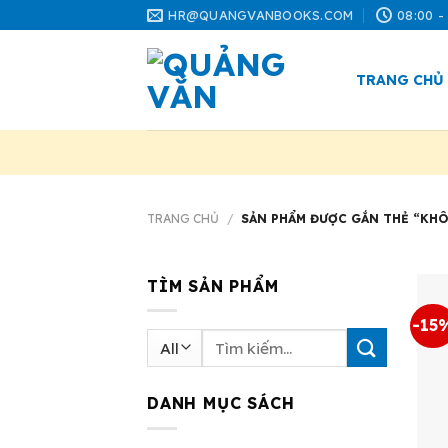
Skip
HR@QUANGVANBOOKS.COM
08:00 -
to
content
TRANG CHỦ
TRANG CHỦ
/
SẢN PHẨM ĐƯỢC GẮN THẺ “KHÔ
TÌM SẢN PHẨM
-15
Tìm
kiếm:
DANH MỤC SÁCH