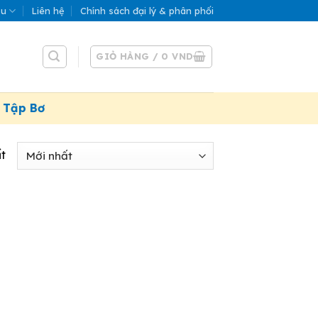
ệu
Liên hệ
Chính sách đại lý & phân phối
GIỎ HÀNG /
0
VND
Tập Bơi”. Áp dụng đến 31/07/2026
t