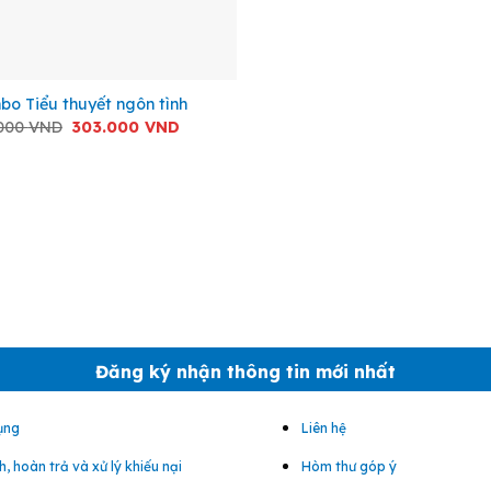
o Tiểu thuyết ngôn tình
Giá
Giá
.000
VND
303.000
VND
gốc
hiện
là:
tại
357.000 VND.
là:
303.000 VND.
Đăng ký nhận thông tin mới nhất
ụng
Liên hệ
, hoàn trả và xử lý khiếu nại
Hòm thư góp ý