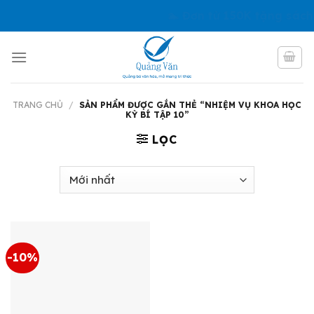
Skip
🏊 Đơn từ 150K tặng sách
to
content
TRANG CHỦ
/
SẢN PHẨM ĐƯỢC GẮN THẺ “NHIỆM VỤ KHOA HỌC
KỲ BÍ TẬP 10”
LỌC
-10%