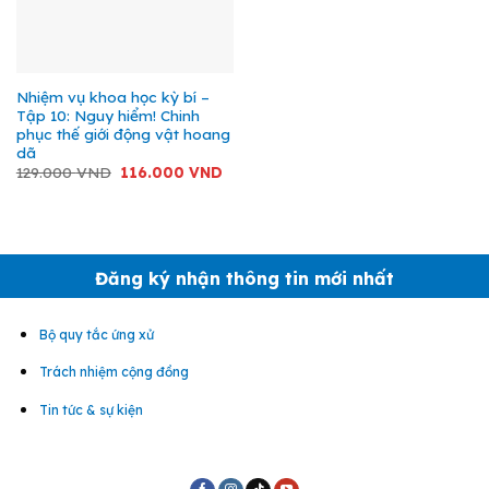
Nhiệm vụ khoa học kỳ bí –
Tập 10: Nguy hiểm! Chinh
phục thế giới động vật hoang
dã
Giá
Giá
129.000
VND
116.000
VND
gốc
hiện
là:
tại
129.000 VND.
là:
116.000 VND.
Đăng ký nhận thông tin mới nhất
Bộ quy tắc ứng xử
Trách nhiệm cộng đồng
Tin tức & sự kiện