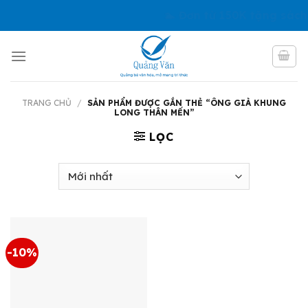
Skip
🏊 Đơn từ 150K tặng sách
to
content
TRANG CHỦ
/
SẢN PHẨM ĐƯỢC GẮN THẺ “ÔNG GIÀ KHUNG
LONG THÂN MẾN”
LỌC
-10%