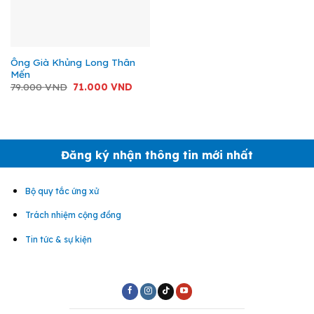
Ông Già Khủng Long Thân
Mến
Giá
Giá
79.000
VND
71.000
VND
gốc
hiện
là:
tại
79.000 VND.
là:
71.000 VND.
Đăng ký nhận thông tin mới nhất
Bộ quy tắc ứng xử
Trách nhiệm cộng đồng
Tin tức & sự kiện