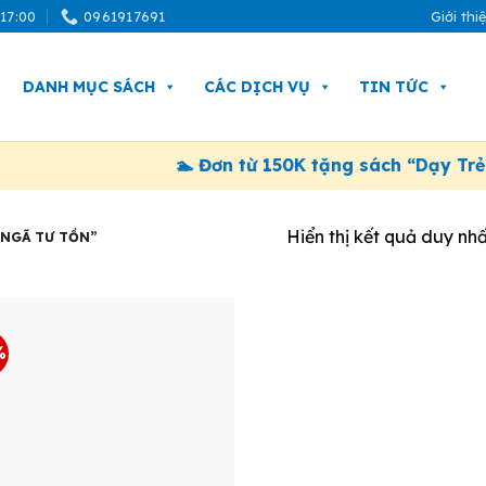
 17:00
0961917691
Giới thi
DANH MỤC SÁCH
CÁC DỊCH VỤ
TIN TỨC
🏊 Đơn từ 150K tặng sách “Dạy Trẻ T
Hiển thị kết quả duy nhấ
 NGÃ TƯ TỒN”
%