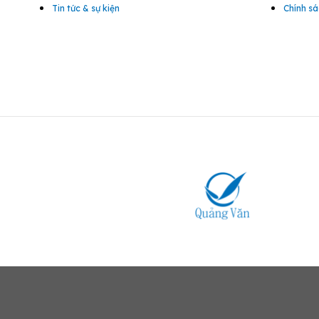
Tin tức & sự kiện
Chính sá