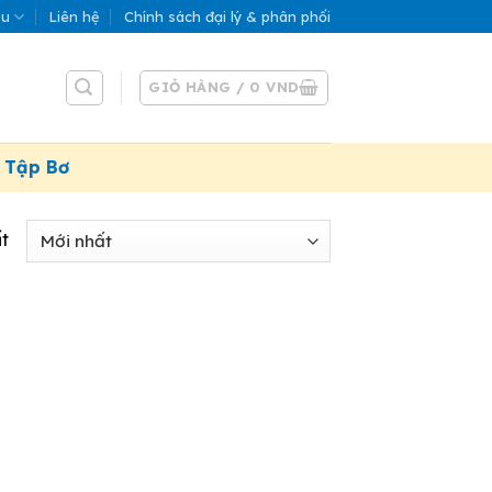
ệu
Liên hệ
Chính sách đại lý & phân phối
GIỎ HÀNG /
0
VND
ập Bơi”. Áp dụng đến 31/07/2026
t