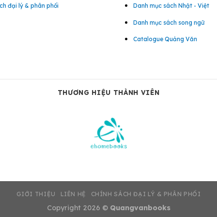
ch đại lý & phân phối
Danh mục sách Nhật - Việt
Danh mục sách song ngữ
Catalogue Quảng Văn
THƯƠNG HIỆU THÀNH VIÊN
GIỚI THIỆU
LIÊN HỆ
CHÍNH SÁCH ĐẠI LÝ & PHÂN PHỐI
Copyright 2026 ©
Quangvanbooks