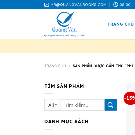
Skip
HR@QUANGVANBOOKS.COM
08:00 -
to
content
TRANG CHỦ
TRANG CHỦ
/
SẢN PHẨM ĐƯỢC GẮN THẺ “PHỈ
TÌM SẢN PHẨM
-15
Tìm
kiếm:
DANH MỤC SÁCH