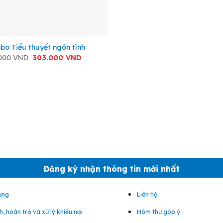
o Tiểu thuyết ngôn tình
Giá
Giá
.000
VND
303.000
VND
gốc
hiện
là:
tại
357.000 VND.
là:
303.000 VND.
Đăng ký nhận thông tin mới nhất
ụng
Liên hệ
, hoàn trả và xử lý khiếu nại
Hòm thư góp ý