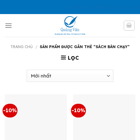
Skip
🏊 Đơn từ 150K tặng sách “D
to
content
TRANG CHỦ
/
SẢN PHẨM ĐƯỢC GẮN THẺ “SÁCH BÁN CHẠY”
LỌC
-10%
-10%