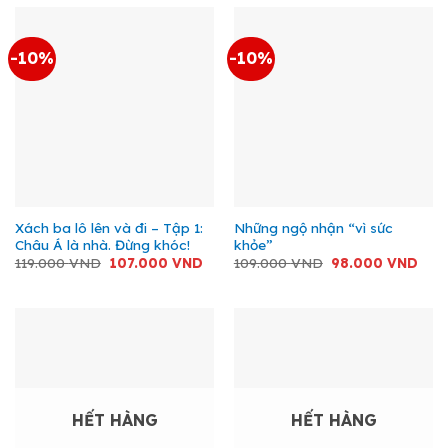
119.000 VND.
là:
107
-10%
-10%
Xách ba lô lên và đi – Tập 1:
Những ngộ nhận “vì sức
Châu Á là nhà. Đừng khóc!
khỏe”
Giá
Giá
Giá
Giá
119.000
VND
107.000
VND
109.000
VND
98.000
VND
gốc
hiện
gốc
hiện
là:
tại
là:
tại
119.000 VND.
là:
109.000 VND.
là:
107.000 VND.
98.0
HẾT HÀNG
HẾT HÀNG