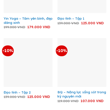
Yin Yoga – Tâm yên bình, đẹp
Đạo tình – Tập 1
dáng xinh
Giá
Giá
139.000
VND
125.000
VND
gốc
hiệ
Giá
Giá
199.000
VND
179.000
VND
là:
tại
gốc
hiện
139.000 VND.
là:
là:
tại
125
199.000 VND.
là:
179.000 VND.
-10%
-10%
BQ – Năng lực sống sót trong
Đạo tình – Tập 2
kỷ nguyên mới
Giá
Giá
139.000
VND
125.000
VND
gốc
hiện
Giá
Giá
119.000
VND
107.000
VND
là:
tại
gốc
hiện
139.000 VND.
là:
là:
tại
125.000 VND.