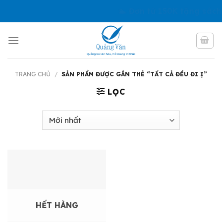
Skip
🏊 Đơn từ 150K tặng sách
to
content
TRANG CHỦ
/
SẢN PHẨM ĐƯỢC GẮN THẺ “TẤT CẢ ĐỀU ĐI Ị”
LỌC
HẾT HÀNG