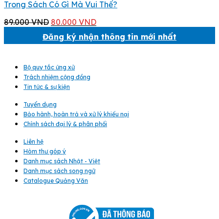
Trong Sách Có Gì Mà Vui Thế?
Giá
Giá
89.000
VND
80.000
VND
gốc
hiện
Đăng ký nhận thông tin mới nhất
là:
tại
89.000 VND.
là:
80.000 VND.
Bộ quy tắc ứng xử
Trách nhiệm cộng đồng
Tin tức & sự kiện
Tuyển dụng
Bảo hành, hoàn trả và xử lý khiếu nại
Chính sách đại lý & phân phối
Liên hệ
Hòm thư góp ý
Danh mục sách Nhật - Việt
Danh mục sách song ngữ
Catalogue Quảng Văn