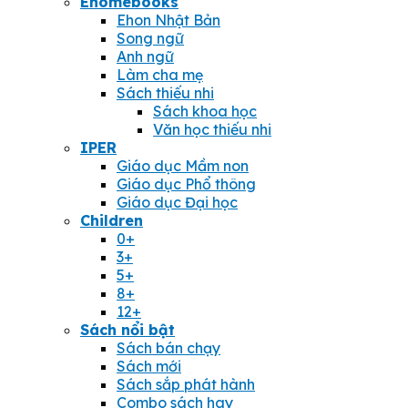
Ehomebooks
Ehon Nhật Bản
Song ngữ
Anh ngữ
Làm cha mẹ
Sách thiếu nhi
Sách khoa học
Văn học thiếu nhi
IPER
Giáo dục Mầm non
Giáo dục Phổ thông
Giáo dục Đại học
Children
0+
3+
5+
8+
12+
Sách nổi bật
Sách bán chạy
Sách mới
Sách sắp phát hành
Combo sách hay