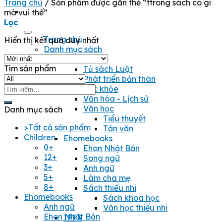
Trang chủ
/
Sản phẩm được gắn thẻ “ttrong sách có gì
mà vui thế”
Lọc
Trang chủ
Hiển thị kết quả duy nhất
Danh mục sách
Quảng Văn
Tìm sản phẩm
Tủ sách Luật
Phát triển bản thân
Tìm
Sức khỏe
kiếm:
Văn hóa - Lịch sử
Văn học
Danh mục sách
Tiểu thuyết
>Tất cả sản phẩm
Tản văn
Children
Ehomebooks
0+
Ehon Nhật Bản
12+
Song ngữ
3+
Anh ngữ
5+
Làm cha mẹ
8+
Sách thiếu nhi
Ehomebooks
Sách khoa học
Anh ngữ
Văn học thiếu nhi
Ehon Nhật Bản
IPER