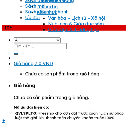
Sách đoạt giải thưởng
Tin phát hành
Sách mới
Tin nội bộ
Sách sắp phát hành
Kiến thức
Ưu đãi
Văn hóa – Lịch sử – Xã hội
Nuôi con & Giáo dục sớm
-10%
Giáo dục & Trường học
Tìm
kiếm:
Giỏ hàng /
0
VND
Chưa có sản phẩm trong giỏ hàng.
Giỏ hàng
Chưa có sản phẩm trong giỏ hàng.
Mã ưu đãi hiện có:
QVLSPLTG
: Freeship cho đơn đặt trước cuốn "Lịch sử pháp
luật thế giới" khi thanh toán chuyển khoản trước 100%
+