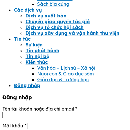
Sách bìa cứng
Các dịch vụ
Dịch vụ xuất bản
Chuyển giao quyền tác giả
Dịch vụ tổ chức hội sách
Dịch vụ xây dựng và vận hành thư viện
Tin tức
Sự kiện
Tin phát hành
Tin nội bộ
Kiến thức
Văn hóa – Lịch sử – Xã hội
Nuôi con & Giáo dục sớm
Giáo dục & Trường học
Đăng nhập
Đăng nhập
Tên tài khoản hoặc địa chỉ email
*
Mật khẩu
*