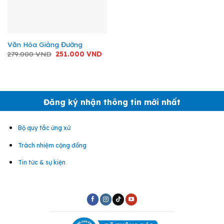
Văn Hóa Giảng Đường
Giá
Giá
279.000
VND
251.000
VND
gốc
hiện
là:
tại
279.000 VND.
là:
251.000 VND.
Đăng ký nhận thông tin mới nhất
Bộ quy tắc ứng xử
Trách nhiệm cộng đồng
Tin tức & sự kiện