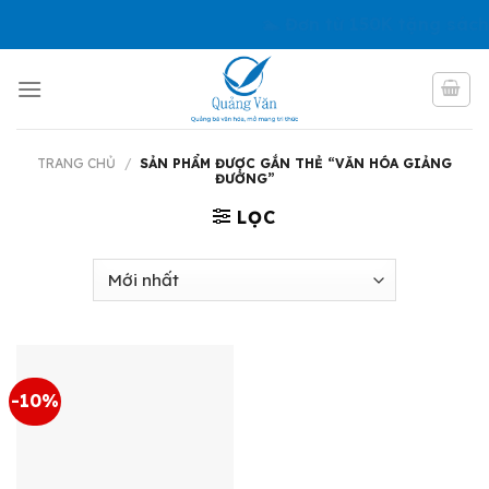
Skip
🏊 Đơn từ 150K tặng sách
to
content
TRANG CHỦ
/
SẢN PHẨM ĐƯỢC GẮN THẺ “VĂN HÓA GIẢNG
ĐƯỜNG”
LỌC
-10%