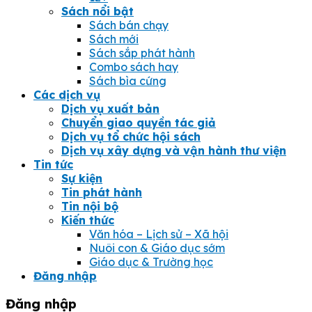
Sách nổi bật
Sách bán chạy
Sách mới
Sách sắp phát hành
Combo sách hay
Sách bìa cứng
Các dịch vụ
Dịch vụ xuất bản
Chuyển giao quyền tác giả
Dịch vụ tổ chức hội sách
Dịch vụ xây dựng và vận hành thư viện
Tin tức
Sự kiện
Tin phát hành
Tin nội bộ
Kiến thức
Văn hóa – Lịch sử – Xã hội
Nuôi con & Giáo dục sớm
Giáo dục & Trường học
Đăng nhập
Đăng nhập