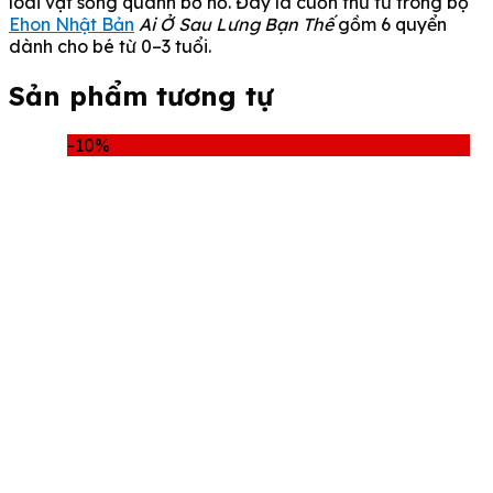
loài vật sống quanh bờ hồ. Đây là cuốn thứ tư trong bộ
Ehon Nhật Bản
Ai Ở Sau Lưng Bạn Thế
gồm 6 quyển
dành cho bé từ 0–3 tuổi.
Sản phẩm tương tự
-10%