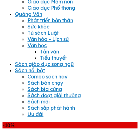
Giáo dục Mầm non
Giáo dục Phổ thông
Quảng Văn
Phát triển bản thân
Sức khỏe
Tủ sách Luật
Văn hóa - Lịch sử
Văn học
Tản văn
Tiểu thuyết
Sách giáo dục song ngữ
Sách nổi bật
Combo sách hay
Sách bán chạy
Sách bìa cứng
Sách đoạt giải thưởng
Sách mới
Sách sắp phát hành
Ưu đãi
-10%