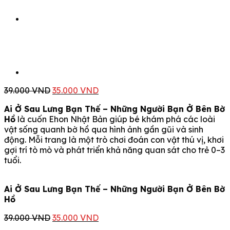
Giá
Giá
39.000
VND
35.000
VND
gốc
hiện
Ai Ở Sau Lưng Bạn Thế – Những Người Bạn Ở Bên Bờ
là:
tại
Hồ
là cuốn Ehon Nhật Bản giúp bé khám phá các loài
39.000 VND.
là:
vật sống quanh bờ hồ qua hình ảnh gần gũi và sinh
35.000 VND.
động. Mỗi trang là một trò chơi đoán con vật thú vị, khơi
gợi trí tò mò và phát triển khả năng quan sát cho trẻ 0–3
tuổi.
Ai Ở Sau Lưng Bạn Thế – Những Người Bạn Ở Bên Bờ
Hồ
Giá
Giá
39.000
VND
35.000
VND
gốc
hiện