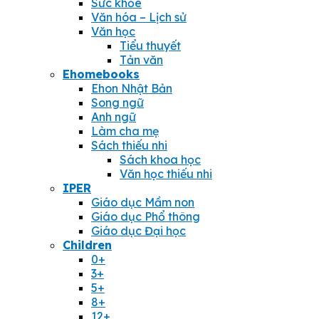
Sức khỏe
Văn hóa – Lịch sử
Văn học
Tiểu thuyết
Tản văn
Ehomebooks
Ehon Nhật Bản
Song ngữ
Anh ngữ
Làm cha mẹ
Sách thiếu nhi
Sách khoa học
Văn học thiếu nhi
IPER
Giáo dục Mầm non
Giáo dục Phổ thông
Giáo dục Đại học
Children
0+
3+
5+
8+
12+