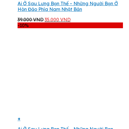
Ai Ở Sau Lưng Bạn Thế – Những Người Bạn Ở
Hòn Đảo Phía Nam Nhật Bản
Giá
Giá
39.000
VND
35.000
VND
gốc
hiện
-10%
là:
tại
39.000 VND.
là:
35.000 VND.
+
Ai Ở Sau Lưng Bạn Thế – Những Người Bạn