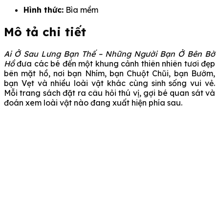
Hình thức:
Bìa mềm
Mô tả chi tiết
Ai Ở Sau Lưng Bạn Thế – Những Người Bạn Ở Bên Bờ
Hồ
đưa các bé đến một khung cảnh thiên nhiên tươi đẹp
bên mặt hồ, nơi bạn Nhím, bạn Chuột Chũi, bạn Bướm,
bạn Vẹt và nhiều loài vật khác cùng sinh sống vui vẻ.
Mỗi trang sách đặt ra câu hỏi thú vị, gợi bé quan sát và
đoán xem loài vật nào đang xuất hiện phía sau.