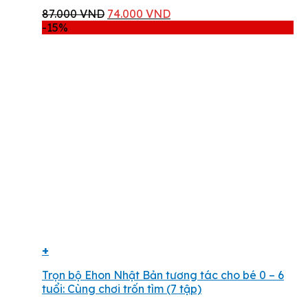
Giá
Giá
87.000
VND
74.000
VND
gốc
hiện
-15%
là:
tại
87.000 VND.
là:
74.000 VND.
+
Trọn bộ Ehon Nhật Bản tương tác cho bé 0 – 6
tuổi: Cùng chơi trốn tìm (7 tập)