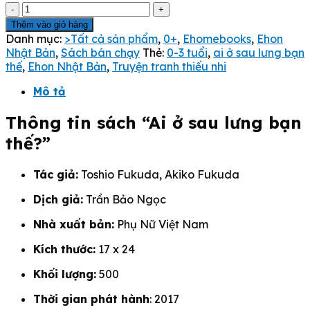
Ai
là:
tại
Ở
39.000 VND.
là:
Thêm vào giỏ hàng
Sau
35.000 VND.
Danh mục:
>Tất cả sản phẩm
,
0+
,
Ehomebooks
,
Ehon
Lưng
Nhật Bản
,
Sách bán chạy
Thẻ:
0-3 tuổi
,
ai ở sau lưng bạn
Bạn
thế
,
Ehon Nhật Bản
,
Truyện tranh thiếu nhi
Thế
-
Mô tả
Những
Người
Thông tin sách “Ai ở sau lưng bạn
Bạn
thế?”
Ở
Bên
Bờ
Tác giả:
Toshio Fukuda, Akiko Fukuda
Hồ
Dịch giả:
Trần Bảo Ngọc
số
lượng
Nhà xuất bản:
Phụ Nữ Việt Nam
Kích thước:
17 x 24
Khối lượng:
500
Thời gian phát hành
: 2017