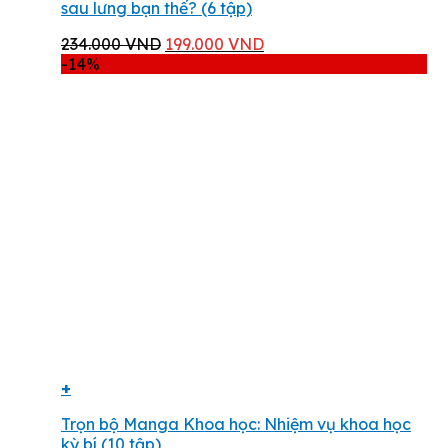
sau lưng bạn thế? (6 tập)
Giá
Giá
234.000
VND
199.000
VND
gốc
hiện
-14%
là:
tại
234.000 VND.
là:
199.000 VND.
+
Trọn bộ Manga Khoa học: Nhiệm vụ khoa học
kỳ bí (10 tập)