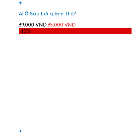
+
Ai Ở Sau Lưng Bạn Thế?
Giá
Giá
39.000
VND
35.000
VND
gốc
hiện
-10%
là:
tại
39.000 VND.
là:
35.000 VND.
+