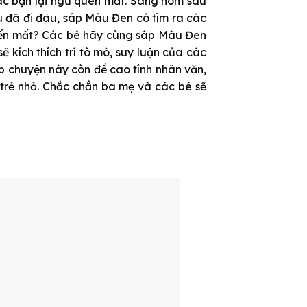
các bạn lại ngủ quên mất. Sáng hôm sau
u đã đi đâu, sáp Màu Đen có tìm ra các
iến mất? Các bé hãy cùng sáp Màu Đen
 kích thích trí tò mò, suy luận của các
ập chuyện này còn đề cao tính nhân văn,
 trẻ nhỏ. Chắc chắn ba mẹ và các bé sẽ