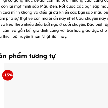
n lại cố gắng thức để đợi con ma bí ẩn nhưng cuối cùng 
ỉ còn lại một mình sáp Màu Đen. Rốt cuộc các bạn sáp mà
n của mình không và điều gì đã khiến các bạn sáp màu b
ám phá sự thật về con ma bí ẩn này nhé! Câu chuyện này sẽ
 và kéo theo nhiều điều bất ngờ ở cuối chuyện. Đặc biệt t
nh cảm và gắn kết gia đình cùng với bài học giáo dục cho
u thích bộ truyện Ehon Nhật Bản này.
ản phẩm tương tự
-15%