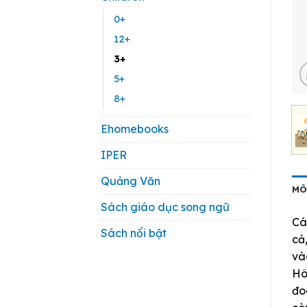
0+
12+
3+
5+
8+
Ehomebooks
IPER
Quảng Văn
MÔ
Sách giáo dục song ngữ
Cá
Sách nổi bật
cả
và
Hô
đo