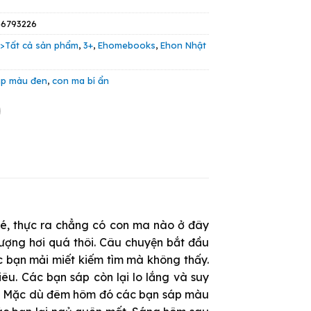
35.000 VND.
56793226
:
>Tất cả sản phẩm
,
3+
,
Ehomebooks
,
Ehon Nhật
áp màu đen
,
con ma bí ẩn
é, thực ra chẳng có con ma nào ở đây
tượng hơi quá thôi. Câu chuyện bắt đầu
 bạn mải miết kiếm tìm mà không thấy.
u. Các bạn sáp còn lại lo lắng và suy
i. Mặc dù đêm hôm đó các bạn sáp màu