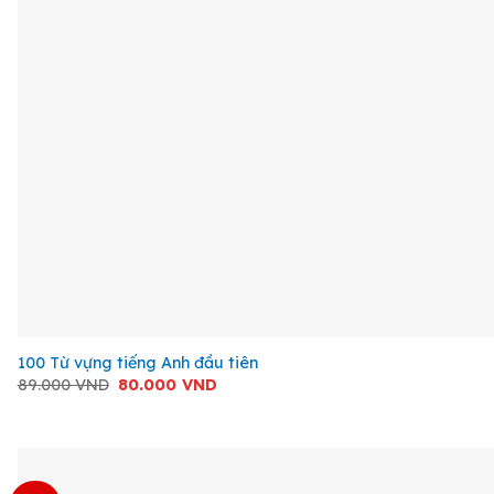
+
100 Từ vựng tiếng Anh đầu tiên
Giá
Giá
89.000
VND
80.000
VND
gốc
hiện
là:
tại
89.000 VND.
là:
80.000 VND.