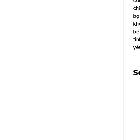
cò
ch
bạ
kh
bé
tì
yê
S