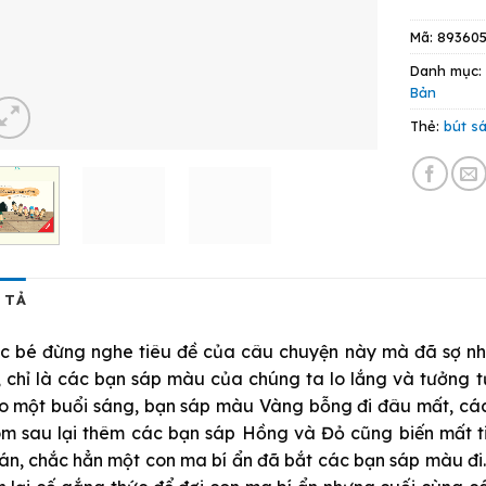
Mã:
89360
Danh mục
Bản
Thẻ:
bút s
 TẢ
c bé đừng nghe tiêu đề của câu chuyện này mà đã sợ nh
, chỉ là các bạn sáp màu của chúng ta lo lắng và tưởng 
o một buổi sáng, bạn sáp màu Vàng bỗng đi đâu mất, các
m sau lại thêm các bạn sáp Hồng và Đỏ cũng biến mất tiê
án, chắc hẳn một con ma bí ẩn đã bắt các bạn sáp màu đ