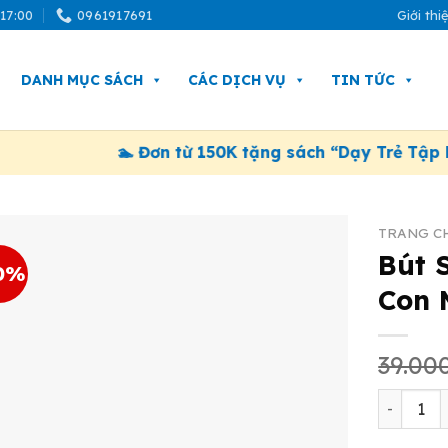
 17:00
0961917691
Giới thi
DANH MỤC SÁCH
CÁC DỊCH VỤ
TIN TỨC
🏊 Đơn từ 150K tặng sách “Dạy Trẻ Tập Bơi”. Á
TRANG C
Bút 
0%
Con 
39.00
Bút Sáp 