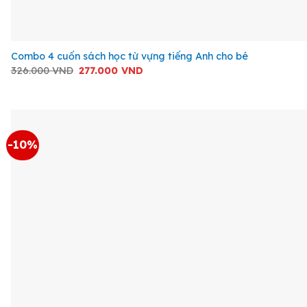
+
Combo 4 cuốn sách học từ vựng tiếng Anh cho bé
Giá
Giá
326.000
VND
277.000
VND
gốc
hiện
là:
tại
326.000 VND.
là:
277.000 VND.
-10%