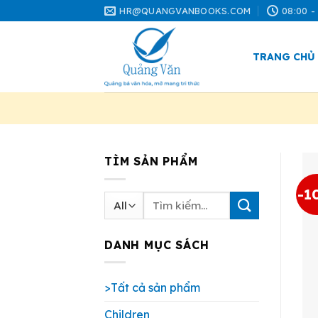
Skip
HR@QUANGVANBOOKS.COM
08:00 -
to
content
TRANG CHỦ
TÌM SẢN PHẨM
-1
Tìm
kiếm:
DANH MỤC SÁCH
>Tất cả sản phẩm
Children