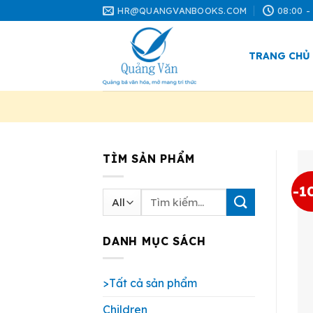
Skip
HR@QUANGVANBOOKS.COM
08:00 -
to
content
TRANG CHỦ
TÌM SẢN PHẨM
-1
Tìm
kiếm:
DANH MỤC SÁCH
>Tất cả sản phẩm
Children