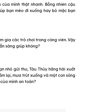
 của mình thật nhanh. Bỗng nhiên cậu
 giúp bạn mèo đi xuống hay bỏ mặc bạn
m gia các trò chơi trong công viên. Vậy
 sẵn sàng giúp không?
ạn nhỏ gửi thư, Tàu Thủy hăng hái xuất
sầm lại, mưa trút xuống và một con sóng
n của mình an toàn?