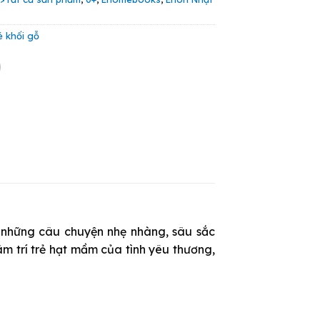
é khối gỗ
 những câu chuyện nhẹ nhàng, sâu sắc
âm trí trẻ hạt mầm của tình yêu thương,