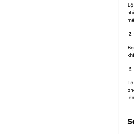
Lộ
nh
mè
Bạ
kh
Tậ
ph
lớ
S