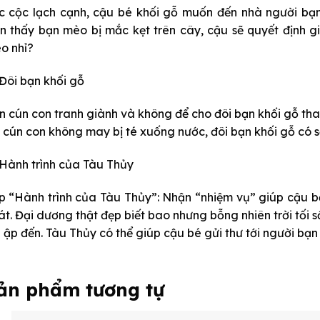
c cộc lạch cạnh, cậu bé khối gỗ muốn đến nhà người bạn
ìn thấy bạn mèo bị mắc kẹt trên cây, cậu sẽ quyết định
o nhỉ?
Đôi bạn khối gỗ
n cún con tranh giành và không để cho đôi bạn khối gỗ tha
i cún con không may bị té xuống nước, đôi bạn khối gỗ có
Hành trình của Tàu Thủy
p “Hành trình của Tàu Thủy”: Nhận “nhiệm vụ” giúp cậu b
át. Đại dương thật đẹp biết bao nhưng bỗng nhiên trời tối 
n ập đến. Tàu Thủy có thể giúp cậu bé gửi thư tới người bạ
ản phẩm tương tự