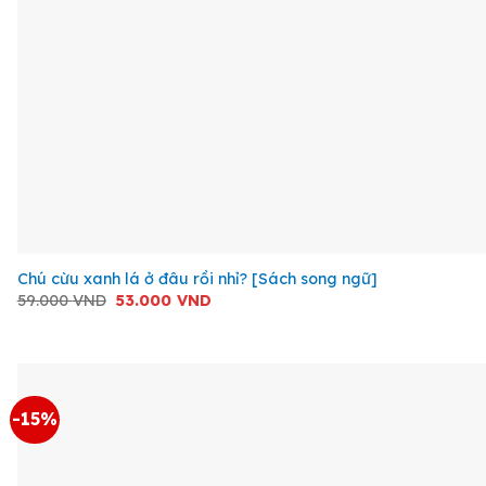
+
Chú cừu xanh lá ở đâu rồi nhỉ? [Sách song ngữ]
Giá
Giá
59.000
VND
53.000
VND
gốc
hiện
là:
tại
59.000 VND.
là:
53.000 VND.
-15%