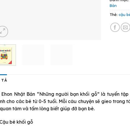
Bản
Thẻ:
cậu b
 TẢ
 Ehon Nhật Bản “Những người bạn khối gỗ” là tuyển tập
nh cho các bé từ 0-5 tuổi. Mỗi câu chuyện sẽ gieo trong t
 quan tâm và tấm lòng biết giúp đỡ bạn bè.
Cậu bé khối gỗ