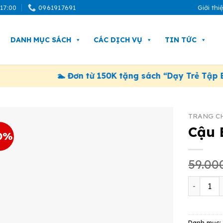
 17:00
0961917691
Giới thi
DANH MỤC SÁCH
CÁC DỊCH VỤ
TIN TỨC
🏊 Đơn từ 150K tặng sách “Dạy Trẻ Tập Bơi”. Á
TRANG C
Cậu 
0%
59.0
Cậu Bé K
Danh mục