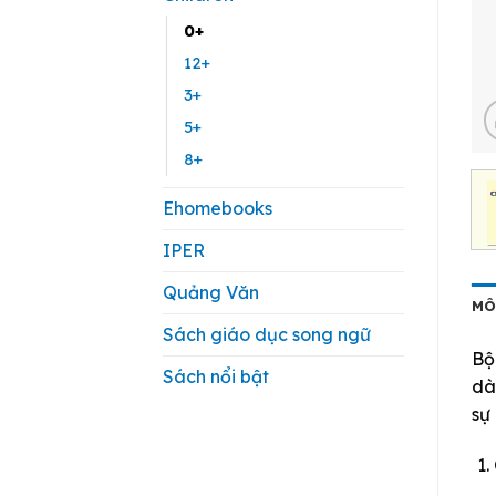
0+
12+
3+
5+
8+
Ehomebooks
IPER
Quảng Văn
MÔ
Sách giáo dục song ngữ
Bộ
Sách nổi bật
dà
sự