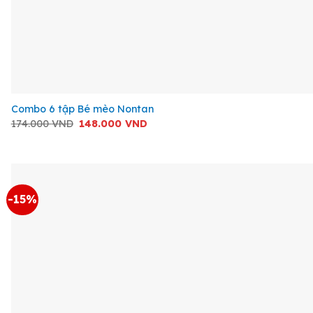
+
Combo 6 tập Bé mèo Nontan
Giá
Giá
174.000
VND
148.000
VND
gốc
hiện
là:
tại
174.000 VND.
là:
148.000 VND.
-15%