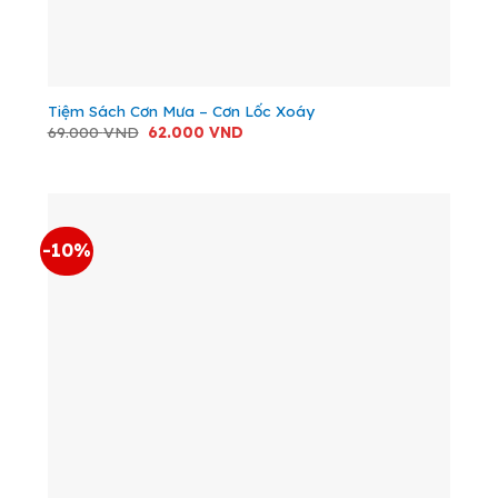
Tiệm Sách Cơn Mưa – Cơn Lốc Xoáy
Giá
Giá
69.000
VND
62.000
VND
gốc
hiện
là:
tại
69.000 VND.
là:
62.000 VND.
-10%