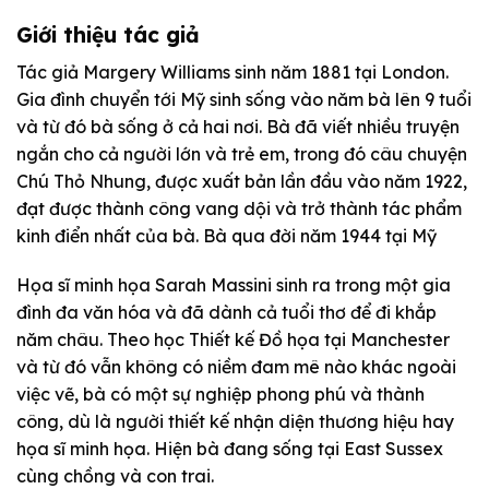
Giới thiệu tác giả
Tác giả Margery Williams sinh năm 1881 tại London.
Gia đình chuyển tới Mỹ sinh sống vào năm bà lên 9 tuổi
và từ đó bà sống ở cả hai nơi. Bà đã viết nhiều truyện
ngắn cho cả người lớn và trẻ em, trong đó câu chuyện
Chú Thỏ Nhung, được xuất bản lần đầu vào năm 1922,
đạt được thành công vang dội và trở thành tác phẩm
kinh điển nhất của bà. Bà qua đời năm 1944 tại Mỹ
Họa sĩ minh họa Sarah Massini sinh ra trong một gia
đình đa văn hóa và đã dành cả tuổi thơ để đi khắp
năm châu. Theo học Thiết kế Đồ họa tại Manchester
và từ đó vẫn không có niềm đam mê nào khác ngoài
việc vẽ, bà có một sự nghiệp phong phú và thành
công, dù là người thiết kế nhận diện thương hiệu hay
họa sĩ minh họa. Hiện bà đang sống tại East Sussex
cùng chồng và con trai.