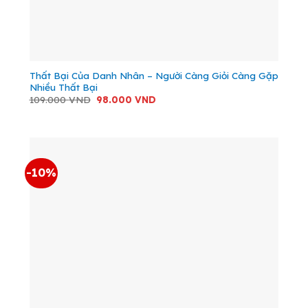
Thất Bại Của Danh Nhân – Người Càng Giỏi Càng Gặp
Nhiều Thất Bại
Giá
Giá
109.000
VND
98.000
VND
gốc
hiện
là:
tại
109.000 VND.
là:
98.000 VND.
-10%