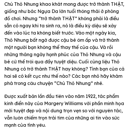
Chú Thỏ Nhung khao khát mong được trở thành THẬT,
giống như bác Ngựa Da lớn tuổi thông thái ở phòng
đồ chơi. Nhưng “trở thành THẬT” không phải là điều
sẵn có ngay khi ta sinh ra, nó là điều kỳ diệu sẽ xảy
đến vào lúc ta không biết trước. Vào một ngày kia,
Thỏ Nhung bất ngờ được cậu bé ôm ấp và trở thành
một người bạn không thể thay thế của cậu. Và rồi
những tháng ngày hạnh phúc của Thỏ Nhung và cậu
bé cứ thế trôi qua đầy tuyệt diệu. Cuối cùng liệu Thỏ
Nhung có trở thành THẬT hay không? Tình bạn của cả
hai sẽ có kết cục như thế nào? Các bạn nhỏ hãy khám
phá trong câu chuyện “Chú Thỏ Nhung” nhé.
Được xuất bản lần đầu tiên vào năm 1922, tác phẩm
kinh điển này của Margery Williams với phần minh họa
mới tuyệt đẹp và nội dung trọn vẹn so với nguyên tác,
vẫn luôn chiếm trọn trái tim của những ai tin vào sức
mạnh của tình yêu.