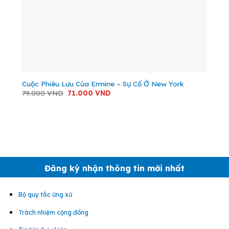
Cuộc Phiêu Lưu Của Ermine – Sự Cố Ở New York
Giá
Giá
79.000
VND
71.000
VND
gốc
hiện
là:
tại
79.000 VND.
là:
71.000 VND.
Đăng ký nhận thông tin mới nhất
Bộ quy tắc ứng xử
Trách nhiệm cộng đồng