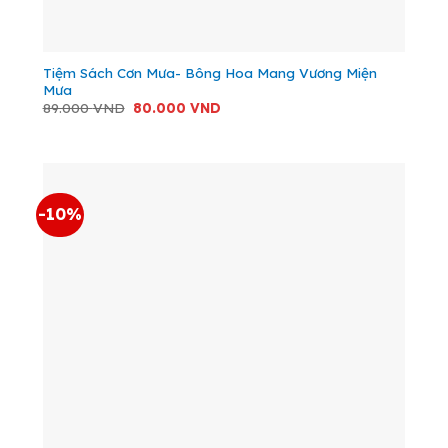
Tiệm Sách Cơn Mưa- Bông Hoa Mang Vương Miện
Mưa
Giá
Giá
89.000
VND
80.000
VND
gốc
hiện
là:
tại
89.000 VND.
là:
80.000 VND.
-10%