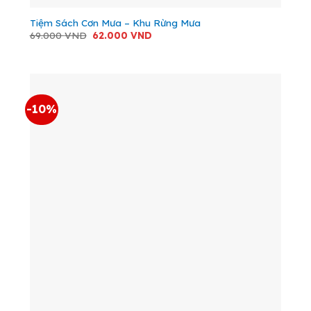
Tiệm Sách Cơn Mưa – Khu Rừng Mưa
Giá
Giá
69.000
VND
62.000
VND
gốc
hiện
là:
tại
69.000 VND.
là:
62.000 VND.
-10%