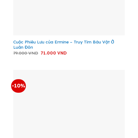
Cuộc Phiêu Lưu của Ermine – Truy Tìm Báu Vật Ở
Luân Đôn
Giá
Giá
79.000
VND
71.000
VND
gốc
hiện
là:
tại
79.000 VND.
là:
71.000 VND.
-10%