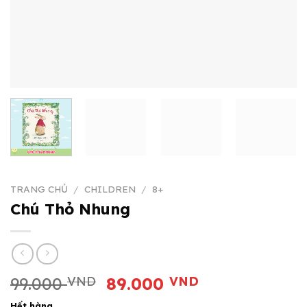
TRANG CHỦ
/
CHILDREN
/
8+
Chú Thỏ Nhung
Giá
Giá
99.000
VND
89.000
VND
gốc
hiện
Hết hàng