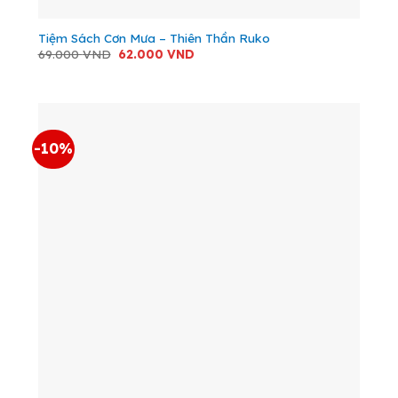
Tiệm Sách Cơn Mưa – Thiên Thần Ruko
Giá
Giá
69.000
VND
62.000
VND
gốc
hiện
là:
tại
69.000 VND.
là:
62.000 VND.
-10%