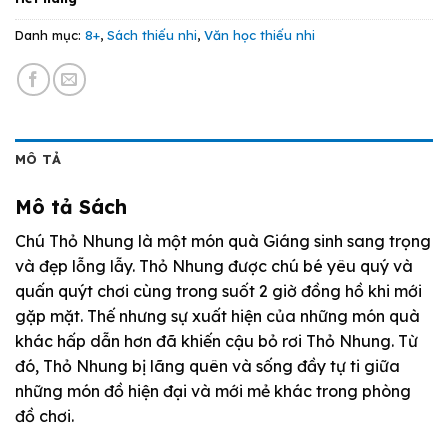
là:
tại
99.000 VND.
là:
Danh mục:
8+
,
Sách thiếu nhi
,
Văn học thiếu nhi
89.000 VND.
MÔ TẢ
Mô tả Sách
Chú Thỏ Nhung là một món quà Giáng sinh sang trọng
và đẹp lỗng lẫy. Thỏ Nhung được chú bé yêu quý và
quấn quýt chơi cùng trong suốt 2 giờ đồng hồ khi mới
gặp mặt. Thế nhưng sự xuất hiện của những món quà
khác hấp dẫn hơn đã khiến cậu bỏ rơi Thỏ Nhung. Từ
đó, Thỏ Nhung bị lãng quên và sống đầy tự ti giữa
những món đồ hiện đại và mới mẻ khác trong phòng
đồ chơi.