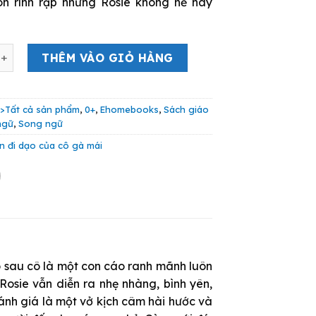
n rình rập nhưng Rosie không hề hay
44.000 VND.
i Dạo Của Cô Gà Mái Rosie số lượng
THÊM VÀO GIỎ HÀNG
:
>Tất cả sản phẩm
,
0+
,
Ehomebooks
,
Sách giáo
ngữ
,
Song ngữ
n đi dạo của cô gà mái
o sau cô là một con cáo ranh mãnh luôn
Rosie vẫn diễn ra nhẹ nhàng, bình yên,
đánh giá là một vở kịch câm hài hước và