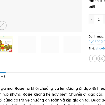
mãnh luô
biết.
Chuyến Đ
Danh mục
dục song 
Thẻ:
chuyế
 TẢ
 gà mái Rosie rời khỏi chuồng và lên đường đi dạo. Đi the
nh rập nhưng Rosie không hề hay biết. Chuyến đi dạo của 
ối cùng cô trở về chuồng an toàn và kịp giờ ăn tối. Được 