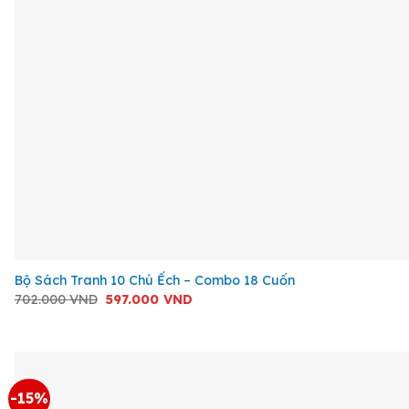
+
Bộ Sách Tranh 10 Chú Ếch – Combo 18 Cuốn
Giá
Giá
702.000
VND
597.000
VND
gốc
hiện
là:
tại
702.000 VND.
là:
597.000 VND.
-15%