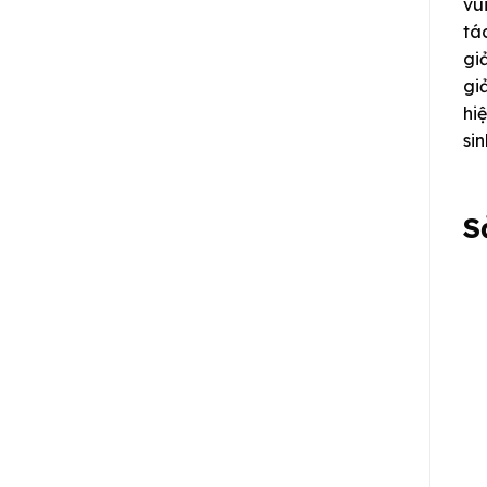
vu
tá
gi
gi
hi
si
S