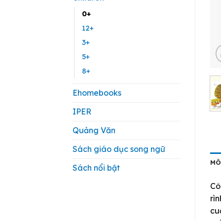
0+
12+
3+
5+
8+
Ehomebooks
IPER
Quảng Văn
Sách giáo dục song ngữ
MÔ
Sách nổi bật
Cô
rì
cu