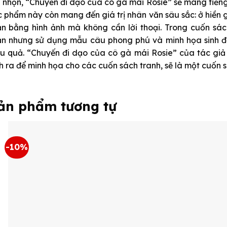
i nhộn, “Chuyến đi dạo của cô gà mái Rosie” sẽ mang tiếng
c phẩm này còn mang đến giá trị nhân văn sâu sắc: ở hiền
ản bằng hình ảnh mà không cần lời thoại. Trong cuốn sác
ản nhưng sử dụng mẫu câu phong phú và minh họa sinh độ
ệu quả. “Chuyến đi dạo của cô gà mái Rosie” của tác giả
nh ra để minh họa cho các cuốn sách tranh, sẽ là một cuốn s
ản phẩm tương tự
-10%