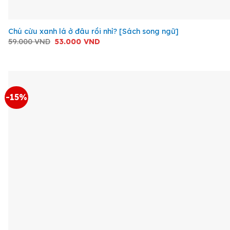
+
Chú cừu xanh lá ở đâu rồi nhỉ? [Sách song ngữ]
Giá
Giá
59.000
VND
53.000
VND
gốc
hiện
là:
tại
59.000 VND.
là:
53.000 VND.
-15%