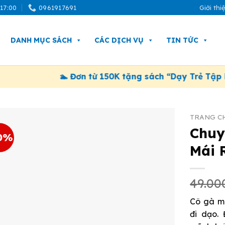
 17:00
0961917691
Giới thi
DANH MỤC SÁCH
CÁC DỊCH VỤ
TIN TỨC
🏊 Đơn từ 150K tặng sách “Dạy Trẻ Tập Bơi”. Á
TRANG C
Chuy
0%
Mái 
49.0
Cô gà má
đi dạo.