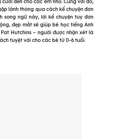
 cười đến cho các em nhỏ. Cùng với đó,
 gặp lành thông qua cách kể chuyện đơn
h song ngữ này, lời kể chuyện tuy đơn
ng, đẹp mắt sẽ giúp bé học tiếng Anh
 Pat Hutchins – người được nhận xét là
ách tuyệt vời cho các bé từ 0-6 tuổi.