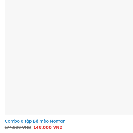
+
Combo 6 tập Bé mèo Nontan
Giá
Giá
174.000
VND
148.000
VND
gốc
hiện