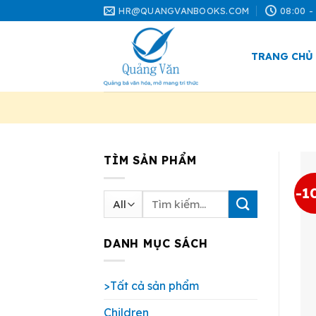
Skip
HR@QUANGVANBOOKS.COM
08:00 -
to
content
TRANG CHỦ
TÌM SẢN PHẨM
-1
Tìm
kiếm:
DANH MỤC SÁCH
>Tất cả sản phẩm
Children