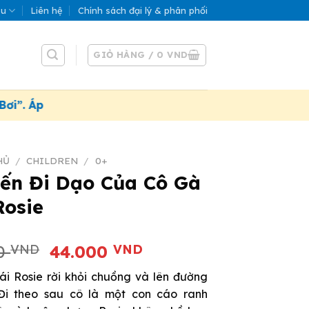
ệu
Liên hệ
Chính sách đại lý & phân phối
GIỎ HÀNG /
0
VND
p dụng đến 31/07/2026
HỦ
/
CHILDREN
/
0+
ến Đi Dạo Của Cô Gà
Rosie
Giá
Giá
00
VND
44.000
VND
gốc
hiện
i Rosie rời khỏi chuồng và lên đường
là:
tại
 Đi theo sau cô là một con cáo ranh
49.000 VND.
là: