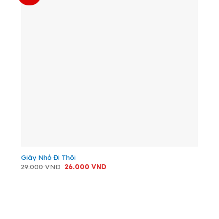
Giày Nhỏ Đi Thôi
Giá
Giá
29.000
VND
26.000
VND
gốc
hiện
là:
tại
29.000 VND.
là:
26.000 VND.