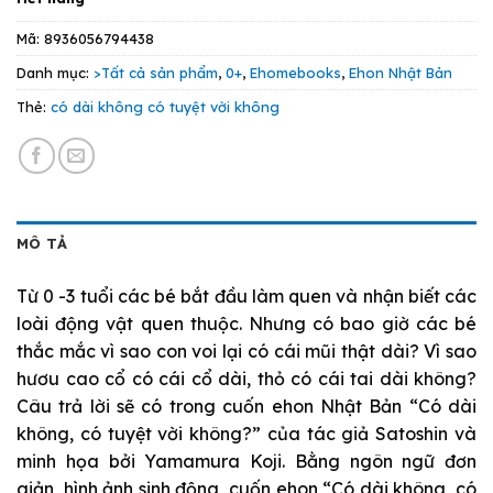
Mã:
8936056794438
Danh mục:
>Tất cả sản phẩm
,
0+
,
Ehomebooks
,
Ehon Nhật Bản
Thẻ:
có dài không có tuyệt vời không
MÔ TẢ
Từ 0 -3 tuổi các bé bắt đầu làm quen và nhận biết các
loài động vật quen thuộc. Nhưng có bao giờ các bé
thắc mắc vì sao con voi lại có cái mũi thật dài? Vì sao
hươu cao cổ có cái cổ dài, thỏ có cái tai dài không?
Câu trả lời sẽ có trong cuốn ehon Nhật Bản “Có dài
không, có tuyệt vời không?” của tác giả Satoshin và
minh họa bởi Yamamura Koji. Bằng ngôn ngữ đơn
giản, hình ảnh sinh động, cuốn ehon “Có dài không, có