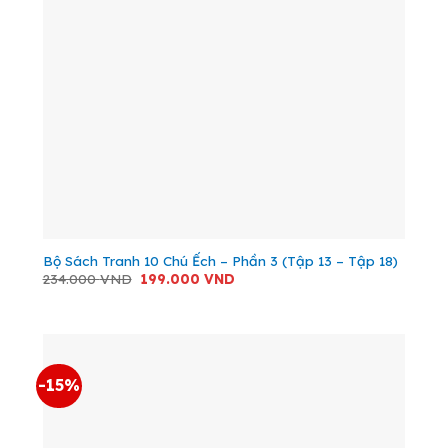
Bộ Sách Tranh 10 Chú Ếch – Phần 3 (Tập 13 – Tập 18)
Giá
Giá
234.000
VND
199.000
VND
gốc
hiện
là:
tại
234.000 VND.
là:
199.000 VND.
-15%