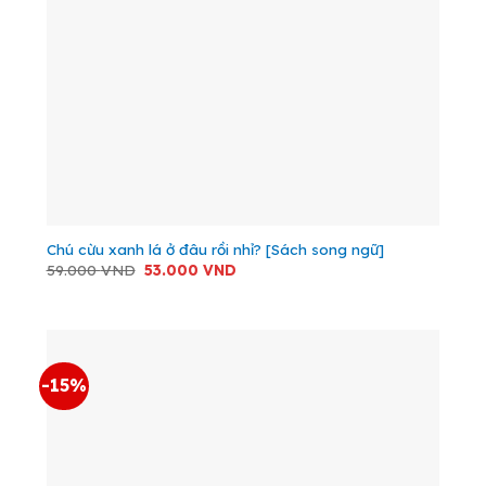
Chú cừu xanh lá ở đâu rồi nhỉ? [Sách song ngữ]
Giá
Giá
59.000
VND
53.000
VND
gốc
hiện
là:
tại
59.000 VND.
là:
53.000 VND.
-15%