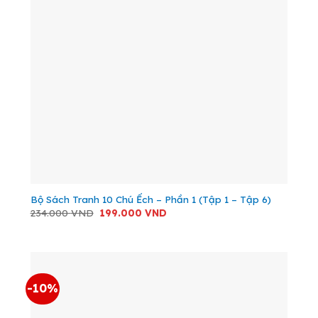
Bộ Sách Tranh 10 Chú Ếch – Phần 1 (Tập 1 – Tập 6)
Giá
Giá
234.000
VND
199.000
VND
gốc
hiện
là:
tại
234.000 VND.
là:
199.000 VND.
-10%