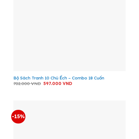
Bộ Sách Tranh 10 Chú Ếch – Combo 18 Cuốn
Giá
Giá
702.000
VND
597.000
VND
gốc
hiện
là:
tại
702.000 VND.
là:
597.000 VND.
-15%