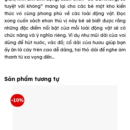
tuyệt vời không” mang lại cho các bé một kho kiến
thức vô cùng phong phú về các loài động vật. Đọc
xong cuốn sách ehon thú vị này bé sẽ biết được rằng
những đặc điểm nổi bật của mỗi loài động vật sẽ có
chức năng và ý nghĩa riêng. Ví dụ như mũi dài của voi
dùng để hút nước, vác đồ; cổ dài của hươu giúp bạn
ấy ăn lá cây trên cao dễ dàng, tai thỏ dài để nghe âm
thanh từ xa vọng đến…
Sản phẩm tương tự
-10%