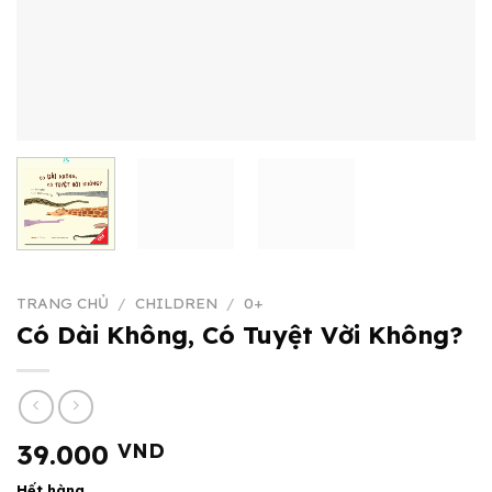
TRANG CHỦ
/
CHILDREN
/
0+
Có Dài Không, Có Tuyệt Vời Không?
39.000
VND
Hết hàng