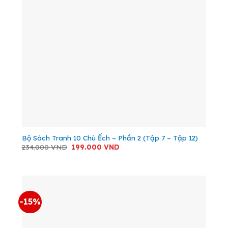
Bộ Sách Tranh 10 Chú Ếch – Phần 2 (Tập 7 – Tập 12)
Giá
Giá
234.000
VND
199.000
VND
gốc
hiện
là:
tại
234.000 VND.
là:
199.000 VND.
-15%