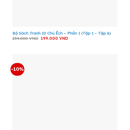
Bộ Sách Tranh 10 Chú Ếch – Phần 1 (Tập 1 – Tập 6)
Giá
Giá
234.000
VND
199.000
VND
gốc
hiện
là:
tại
234.000 VND.
là:
199.000 VND.
-10%