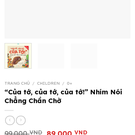
TRANG CHỦ
/
CHILDREN
/
0+
“Của tớ, của tớ, của tớ!” Nhím Nói
Chẳng Chần Chờ
Giá
Giá
99.000
VND
89.000
VND