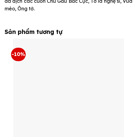
đã dịch các cuốn Chú Gấu Bắc Cực, Tớ là nghệ sĩ, Vua
mèo, Ông tớ.
Sản phẩm tương tự
-10%