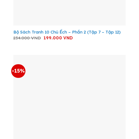
Bộ Sách Tranh 10 Chú Ếch – Phần 2 (Tập 7 – Tập 12)
Giá
Giá
234.000
VND
199.000
VND
gốc
hiện
là:
tại
234.000 VND.
là:
199.000 VND.
-15%