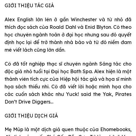
GIỚI THIỆU TÁC GIẢ
Alex English lớn lên ở gần Winchester và từ nhỏ đã
thích đọc sách của Roald Dahl và Enid Blyton. Cô theo
học chuyên ngành toán ở đại học nhưng sau đó quyết
định học lại để trở thành nhà báo và từ đó niềm đam
mê viết lách cũng lớn dần.
Cô đã tốt nghiệp thạc sĩ chuyên ngành Sáng tác cho
độc giả nhỏ tuổi tại Đại học Bath Spa. Alex hiện là một
thành viên tích cực của Hiệp hội tác giả và họa sĩ minh
họa sách thiếu nhi. Cô đã viết lời hoặc minh họa cho
các cuốn sách khác như Yuck! said the Yak, Pirates
Don’t Drive Diggers…
GIỚI THIỆU DỊCH GIẢ
Mẹ Múp là một dịch giả quen thuộc của Ehomebooks,