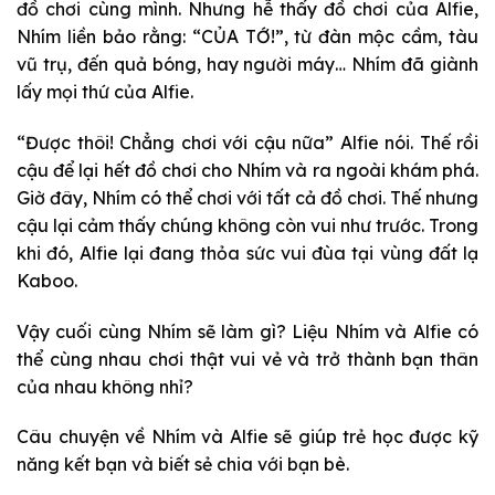
đồ chơi cùng mình. Nhưng hễ thấy đồ chơi của Alfie,
Nhím liền bảo rằng: “CỦA TỚ!”, từ đàn mộc cầm, tàu
vũ trụ, đến quả bóng, hay người máy… Nhím đã giành
lấy mọi thứ của Alfie.
“Được thôi! Chẳng chơi với cậu nữa” Alfie nói. Thế rồi
cậu để lại hết đồ chơi cho Nhím và ra ngoài khám phá.
Giờ đây, Nhím có thể chơi với tất cả đồ chơi. Thế nhưng
cậu lại cảm thấy chúng không còn vui như trước. Trong
khi đó, Alfie lại đang thỏa sức vui đùa tại vùng đất lạ
Kaboo.
Vậy cuối cùng Nhím sẽ làm gì? Liệu Nhím và Alfie có
thể cùng nhau chơi thật vui vẻ và trở thành bạn thân
của nhau không nhỉ?
Câu chuyện về Nhím và Alfie sẽ giúp trẻ học được kỹ
năng kết bạn và biết sẻ chia với bạn bè.