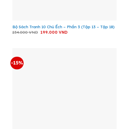
Bộ Sách Tranh 10 Chú Ếch – Phần 3 (Tập 13 – Tập 18)
Giá
Giá
234.000
VND
199.000
VND
gốc
hiện
là:
tại
234.000 VND.
là:
199.000 VND.
-15%