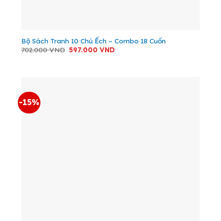
Bộ Sách Tranh 10 Chú Ếch – Combo 18 Cuốn
Giá
Giá
702.000
VND
597.000
VND
gốc
hiện
là:
tại
702.000 VND.
là:
597.000 VND.
-15%