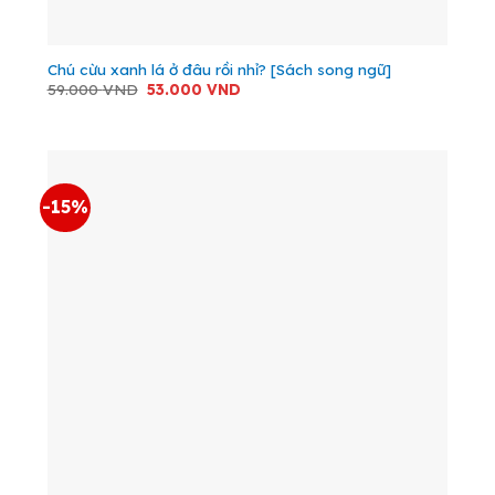
Chú cừu xanh lá ở đâu rồi nhỉ? [Sách song ngữ]
Giá
Giá
59.000
VND
53.000
VND
gốc
hiện
là:
tại
59.000 VND.
là:
53.000 VND.
-15%