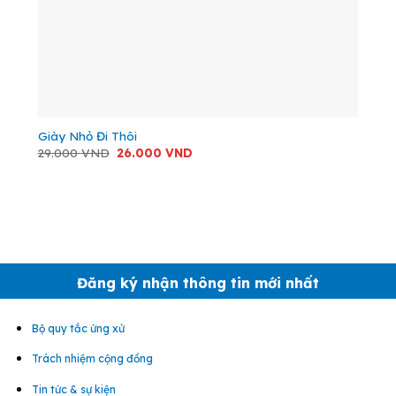
Giày Nhỏ Đi Thôi
Giá
Giá
29.000
VND
26.000
VND
gốc
hiện
là:
tại
29.000 VND.
là:
26.000 VND.
Đăng ký nhận thông tin mới nhất
Bộ quy tắc ứng xử
Trách nhiệm cộng đồng
Tin tức & sự kiện