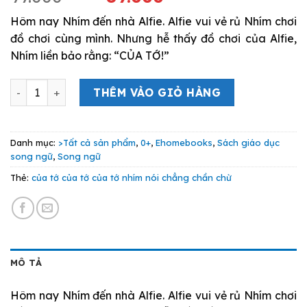
gốc
hiện
Hôm nay Nhím đến nhà Alfie. Alfie vui vẻ rủ Nhím chơi
là:
tại
đồ chơi cùng mình. Nhưng hễ thấy đồ chơi của Alfie,
99.000 VND.
là:
Nhím liền bảo rằng: “CỦA TỚ!”
89.000 VND.
“Của tớ, của tớ, của tớ!” Nhím Nói Chẳng Chần Chờ số lư
THÊM VÀO GIỎ HÀNG
Danh mục:
>Tất cả sản phẩm
,
0+
,
Ehomebooks
,
Sách giáo dục
song ngữ
,
Song ngữ
Thẻ:
của tớ của tớ của tớ nhím nói chẳng chần chừ
MÔ TẢ
Hôm nay Nhím đến nhà Alfie. Alfie vui vẻ rủ Nhím chơi