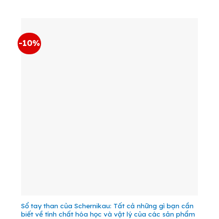
là:
tại
59.000 VND.
là:
53.000 VND.
-10%
Sổ tay than của Schernikau: Tất cả những gì bạn cần
biết về tính chất hóa học và vật lý của các sản phẩm