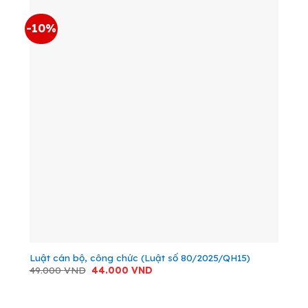
-10%
Luật cán bộ, công chức (Luật số 80/2025/QH15)
Giá
Giá
49.000
VND
44.000
VND
gốc
hiện
là:
tại
49.000 VND.
là:
44.000 VND.