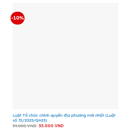
44.000 VND.
-10%
Luật Tổ chức chính quyền địa phương mới nhất (Luật
số 72/2025/QH15)
Giá
Giá
59.000
VND
53.000
VND
gốc
hiện