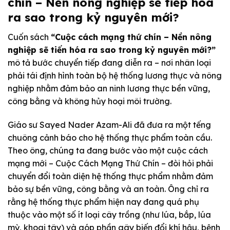
chín – Nền nông nghiệp sẽ tiếp hóa
ra sao trong kỷ nguyên mới?
Cuốn sách
“Cuộc cách mạng thứ chín – Nền nông
nghiệp sẽ tiến hóa ra sao trong kỷ nguyên mới?”
mô tả bước chuyển tiếp đang diễn ra – nơi nhân loại
phải tái định hình toàn bộ hệ thống lương thực và nông
nghiệp nhằm đảm bảo an ninh lương thực bền vững,
công bằng và không hủy hoại môi trường.
Giáo sư Sayed Nader Azam-Ali đã đưa ra một tếng
chuông cảnh báo cho hệ thống thực phẩm toàn cầu.
Theo ông, chúng ta đang bước vào một cuộc cách
mạng mới – Cuộc Cách Mạng Thứ Chín – đòi hỏi phải
chuyển đổi toàn diện hệ thống thực phẩm nhằm đảm
bảo sự bền vững, công bằng và an toàn. Ông chỉ ra
rằng hệ thống thực phẩm hiện nay đang quá phụ
thuộc vào một số ít loại cây trồng (như lúa, bắp, lúa
mỳ, khoai tây) và góp phần gây biến đổi khí hậu, bệnh