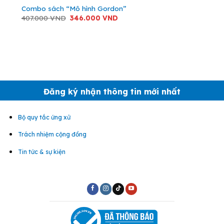
Combo sách “Mô hình Gordon”
Giá
Giá
407.000
VND
346.000
VND
gốc
hiện
là:
tại
407.000 VND.
là:
346.000 VND.
Đăng ký nhận thông tin mới nhất
Bộ quy tắc ứng xử
Trách nhiệm cộng đồng
Tin tức & sự kiện