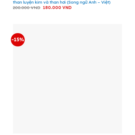
than luyện kim và than hơi (Song ngữ Anh – Việt)
Giá
Giá
200.000
VND
180.000
VND
gốc
hiện
là:
tại
200.000 VND.
là:
180.000 VND.
-15%