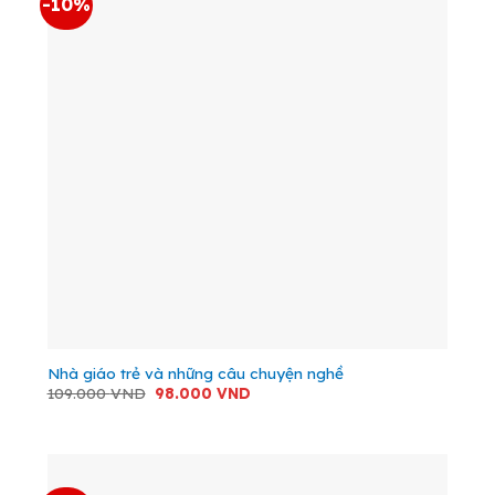
-10%
Nhà giáo trẻ và những câu chuyện nghề
Giá
Giá
109.000
VND
98.000
VND
gốc
hiện
là:
tại
109.000 VND.
là:
98.000 VND.