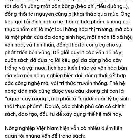
tật do ăn uống mất cân bằng (béo phì, tiểu đường…),
đồng thời tài nguyên cũng bị khai thác quá mức. Ông
kêu gọi tái định nghĩa hệ thống thực phẩm, không coi
thực phẩm chỉ là một loại hàng hóa thị trường, mà còn
là một phần của đa dạng sinh học, một nhân tố xã hội,
văn hóa, và tinh thần, đồng thời là công cụ cho sự
phát triển bền vững. Để giải quyết các vấn đề này,
cuốn sách đã đưa ra lời kêu gọi đa dạng hóa cây
trồng và vật nuôi, tích hợp kiến thức và văn hóa bản
địa vào nền nông nghiệp hiện đại, đồng thời kết hợp
các công nghệ mới với tri thức truyền thống. Thế hệ
nông dân mới cũng được yêu cầu không chỉ còn là
“người cày ruộng”, mà phải là “người quản lý hệ sinh
thái thực phẩm”. Do đó, các chính phủ cần có chính
sách, đào tạo, đầu tư để xây dựng thế hệ mới này.
Nông nghiệp Việt Nam hiện vẫn có nhiều điểm liên
quan tới những vấn đề trong sách: