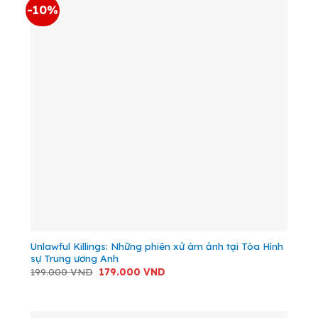
-10%
Unlawful Killings: Những phiên xử ám ảnh tại Tòa Hình
sự Trung ương Anh
Giá
Giá
199.000
VND
179.000
VND
gốc
hiện
là:
tại
199.000 VND.
là:
179.000 VND.