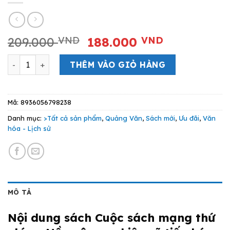
Giá
Giá
209.000
VND
188.000
VND
gốc
hiện
Cuộc Cách mạng thứ chín - Nền nông nghiệp sẽ tiến hóa r
là:
tại
THÊM VÀO GIỎ HÀNG
209.000 VND.
là:
188.000 V
Mã:
8936056798238
Danh mục:
>Tất cả sản phẩm
,
Quảng Văn
,
Sách mới
,
Ưu đãi
,
Văn
hóa - Lịch sử
MÔ TẢ
Nội dung sách Cuộc sách mạng thứ