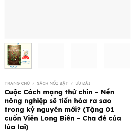
TRANG CHỦ
/
SÁCH NỔI BẬT
/
ƯU ĐÃI
Cuộc Cách mạng thứ chín – Nền
nông nghiệp sẽ tiến hóa ra sao
trong kỷ nguyên mới? (Tặng 01
cuốn Viên Long Biên – Cha đẻ của
lúa lai)