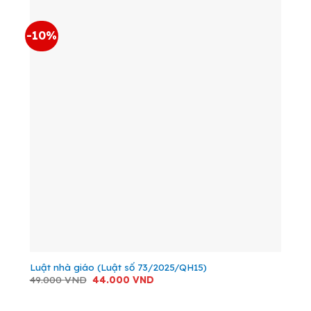
-10%
Luật nhà giáo (Luật số 73/2025/QH15)
Giá
Giá
49.000
VND
44.000
VND
gốc
hiện
là:
tại
49.000 VND.
là: