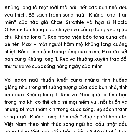
Khủng long là một loài mà hầu hết các bạn nhỏ đều
yêu thích. Bộ sách tranh song ngữ “Khủng long thân
mến” của tác giả Chae Strathie và họa sĩ Nicola
O’Byrne là những câu chuyện vô cùng đáng yêu giữa
chú Khủng long T. Rex trong viện bảo tàng cùng cậu
bé tên Max – một người hâm mộ khủng long cuồng
nhiệt. Bằng tình cảm trong sáng của mình, Max đã kết
bạn cùng Khủng long T. Rex và thường xuyên trao đổi
thư từ kể về cuộc sống hằng ngày của mình.
Với ngôn ngữ thuần khiết cùng những tình huống
giống như trong trí tưởng tượng của các bạn nhỏ, tình
bạn của Khủng long T. Rex và Max quả là tình bạn
trong mơ khi có thể chia sẻ mọi niềm vui, nỗi buồn và
những bí mật thầm kín trong cuộc sống. Bộ sách tranh
song ngữ “Khủng long thân mến” được phát hành tại
Việt Nam theo hình thức song ngữ hai đầu (một đầu
bằng tiếng Việt, một đầu bằng tiếng Anh) rất phù hợp