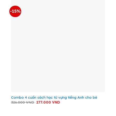
-15%
Combo 4 cuốn sách học từ vựng tiếng Anh cho bé
Giá
Giá
326.000
VND
277.000
VND
gốc
hiện
là:
tại
326.000 VND.
là:
277.000 VND.