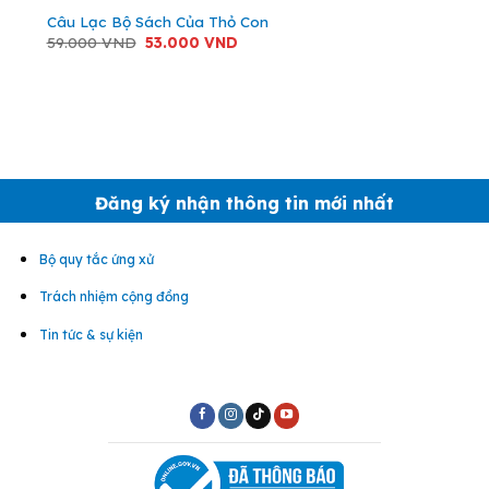
Câu Lạc Bộ Sách Của Thỏ Con
Giá
Giá
59.000
VND
53.000
VND
gốc
hiện
là:
tại
59.000 VND.
là:
53.000 VND.
Đăng ký nhận thông tin mới nhất
Bộ quy tắc ứng xử
Trách nhiệm cộng đồng
Tin tức & sự kiện