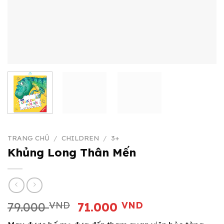
TRANG CHỦ
/
CHILDREN
/
3+
Khủng Long Thân Mến
Giá
Giá
79.000
VND
71.000
VND
gốc
hiện