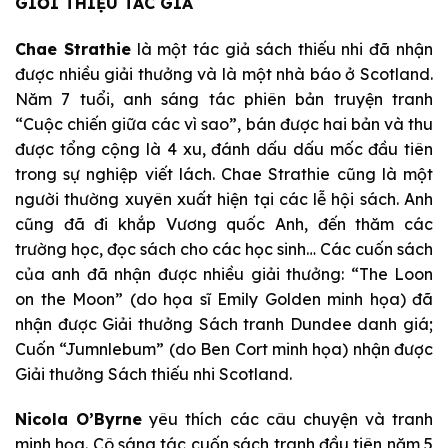
GIỚI THIỆU TÁC GIẢ
Chae Strathie
là một tác giả sách thiếu nhi đã nhận
được nhiều giải thưởng và là một nhà báo ở Scotland.
Năm 7 tuổi, anh sáng tác phiên bản truyện tranh
“Cuộc chiến giữa các vì sao”, bán được hai bản và thu
được tổng cộng là 4 xu, đánh dấu dấu mốc đầu tiên
trong sự nghiệp viết lách. Chae Strathie cũng là một
người thường xuyên xuất hiện tại các lễ hội sách. Anh
cũng đã đi khắp Vương quốc Anh, đến thăm các
trường học, đọc sách cho các học sinh… Các cuốn sách
của anh đã nhận được nhiều giải thưởng: “The Loon
on the Moon” (do họa sĩ Emily Golden minh họa) đã
nhận được Giải thưởng Sách tranh Dundee danh giá;
Cuốn “Jumnlebum” (do Ben Cort minh họa) nhận được
Giải thưởng Sách thiếu nhi Scotland.
Nicola O’Byrne
yêu thích các câu chuyện và tranh
minh họa. Cô sáng tác cuốn sách tranh đầu tiên năm 5