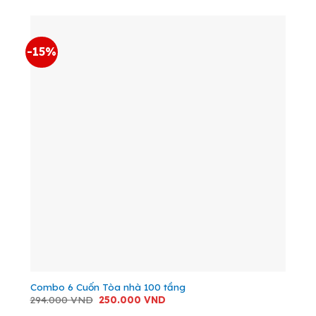
89.000 VND.
là:
80.000 VND.
-15%
Combo 6 Cuốn Tòa nhà 100 tầng
Giá
Giá
294.000
VND
250.000
VND
gốc
hiện