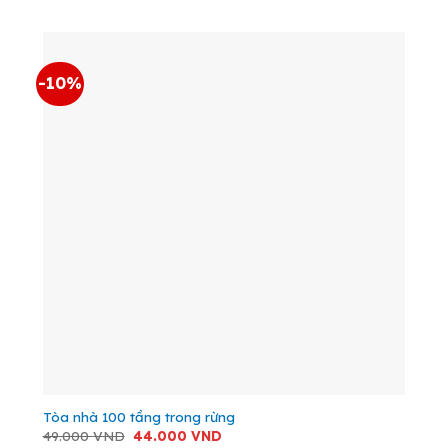
là:
tại
294.000 VND.
là:
250.000 VND.
-10%
Tòa nhà 100 tầng trong rừng
Giá
Giá
49.000
VND
44.000
VND
gốc
hiện