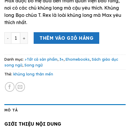
Max được bố mẹ đưa đến tham quan viện bảo tàng,
là:
tại
nơi có các chú khủng long mà cậu yêu thích. Khủng
79.000 VND.
là:
long Bạo chúa T. Rex là loài khủng long mà Max yêu
71.000 VND.
thích nhất.
Khủng Long Thân Mến số lượng
THÊM VÀO GIỎ HÀNG
Danh mục:
>Tất cả sản phẩm
,
3+
,
Ehomebooks
,
Sách giáo dục
song ngữ
,
Song ngữ
Thẻ:
khủng long thân mến
MÔ TẢ
GIỚI THIỆU NỘI DUNG