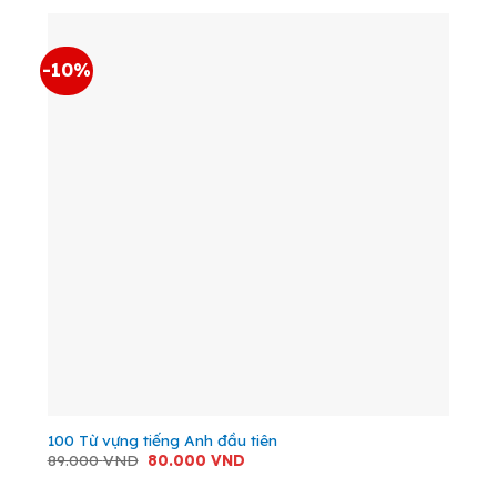
26.000 VND.
-10%
100 Từ vựng tiếng Anh đầu tiên
Giá
Giá
89.000
VND
80.000
VND
gốc
hiện
là:
tại