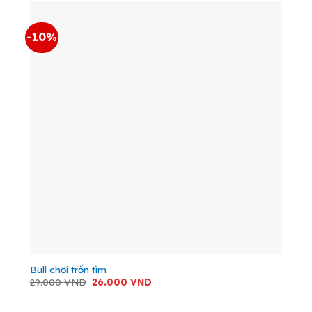
-10%
Bull chơi trốn tìm
Giá
Giá
29.000
VND
26.000
VND
gốc
hiện
là:
tại
29.000 VND.
là: