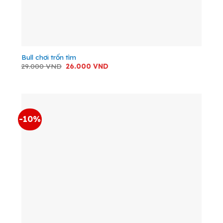
Bull chơi trốn tìm
Giá
Giá
29.000
VND
26.000
VND
gốc
hiện
là:
tại
29.000 VND.
là:
26.000 VND.
-10%