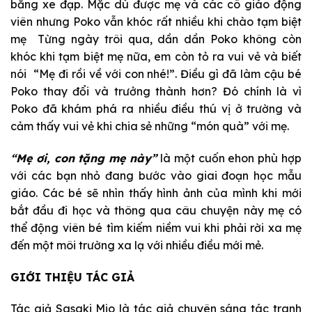
bằng xe đạp. Mặc dù được mẹ và các cô giáo động
viên nhưng Poko vẫn khóc rất nhiều khi chào tạm biệt
mẹ Từng ngày trôi qua, dần dần Poko không còn
khóc khi tạm biệt mẹ nữa, em còn tỏ ra vui vẻ và biết
nói “Mẹ đi rồi về với con nhé!”. Điều gì đã làm cậu bé
Poko thay đổi và trưởng thành hơn? Đó chính là vì
Poko đã khám phá ra nhiều điều thú vị ở trường và
cảm thấy vui vẻ khi chia sẻ những “món quà” với mẹ.
“Mẹ ơi, con tặng mẹ này”
là một cuốn ehon phù hợp
với các bạn nhỏ đang bước vào giai đoạn học mẫu
giáo. Các bé sẽ nhìn thấy hình ảnh của mình khi mới
bắt đầu đi học và thông qua câu chuyện này mẹ có
thể động viên bé tìm kiếm niềm vui khi phải rời xa mẹ
đến một môi trường xa lạ với nhiều điều mới mẻ.
GIỚI THIỆU TÁC GIẢ
Tác giả Sasaki Mio là tác giả chuyên sáng tác tranh