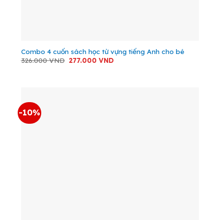
Combo 4 cuốn sách học từ vựng tiếng Anh cho bé
Giá
Giá
326.000
VND
277.000
VND
gốc
hiện
là:
tại
326.000 VND.
là:
277.000 VND.
-10%