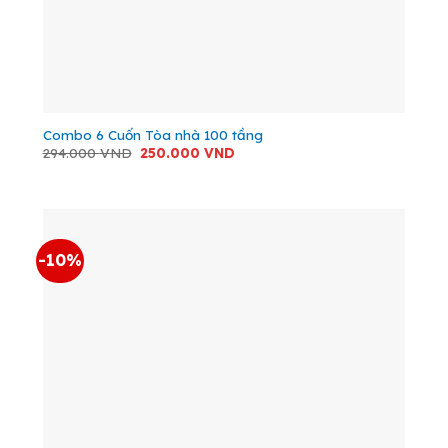
Combo 6 Cuốn Tòa nhà 100 tầng
Giá
Giá
294.000
VND
250.000
VND
gốc
hiện
là:
tại
294.000 VND.
là:
250.000 VND.
-10%