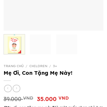
TRANG CHỦ
/
CHILDREN
/
3+
Mẹ Ơi, Con Tặng Mẹ Này!
Giá
Giá
39.000
VND
35.000
VND
gốc
hiện