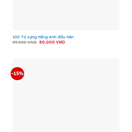
100 Từ vựng tiếng Anh đầu tiên
Giá
Giá
89.000
VND
80.000
VND
gốc
hiện
là:
tại
89.000 VND.
là:
80.000 VND.
-15%