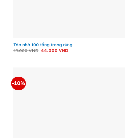
Tòa nhà 100 tầng trong rừng
Giá
Giá
49.000
VND
44.000
VND
gốc
hiện
là:
tại
49.000 VND.
là:
44.000 VND.
-10%