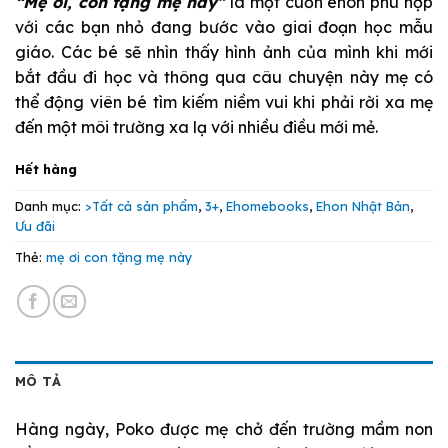
“Mẹ ơi, con tặng mẹ này”
là một cuốn ehon phù hợp
là:
tại
với các bạn nhỏ đang bước vào giai đoạn học mẫu
39.000 VND.
là:
giáo. Các bé sẽ nhìn thấy hình ảnh của mình khi mới
35.000 VND.
bắt đầu đi học và thông qua câu chuyện này mẹ có
thể động viên bé tìm kiếm niềm vui khi phải rời xa mẹ
đến một môi trường xa lạ với nhiều điều mới mẻ.
Hết hàng
Danh mục:
>Tất cả sản phẩm
,
3+
,
Ehomebooks
,
Ehon Nhật Bản
,
Ưu đãi
Thẻ:
mẹ ơi con tặng mẹ này
MÔ TẢ
Hàng ngày, Poko được mẹ chở đến trường mầm non