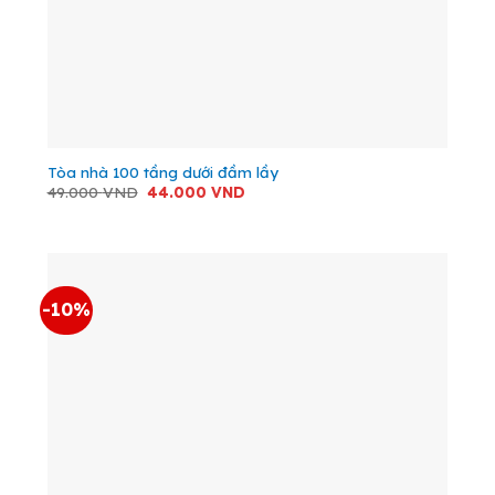
Tòa nhà 100 tầng dưới đầm lầy
Giá
Giá
49.000
VND
44.000
VND
gốc
hiện
là:
tại
49.000 VND.
là:
44.000 VND.
-10%