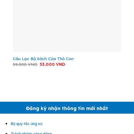
Câu Lạc Bộ Sách Của Thỏ Con
Giá
Giá
59.000
VND
53.000
VND
gốc
hiện
là:
tại
59.000 VND.
là:
53.000 VND.
Đăng ký nhận thông tin mới nhất
Bộ quy tắc ứng xử
Trách nhiệm cộng đồng