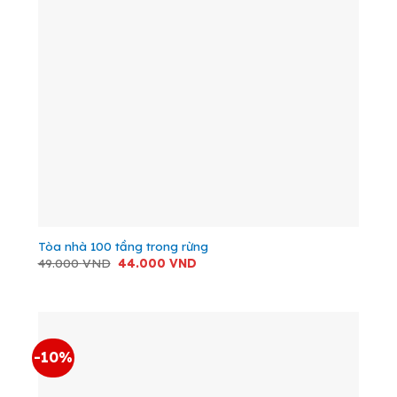
Tòa nhà 100 tầng trong rừng
Giá
Giá
49.000
VND
44.000
VND
gốc
hiện
là:
tại
49.000 VND.
là:
44.000 VND.
-10%