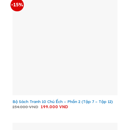
-15%
Bộ Sách Tranh 10 Chú Ếch – Phần 2 (Tập 7 – Tập 12)
Giá
Giá
234.000
VND
199.000
VND
gốc
hiện
là:
tại
234.000 VND.
là:
199.000 VND.