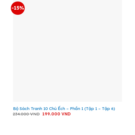
-15%
Bộ Sách Tranh 10 Chú Ếch – Phần 1 (Tập 1 – Tập 6)
Giá
Giá
234.000
VND
199.000
VND
gốc
hiện
là:
tại
234.000 VND.
là:
199.000 VND.