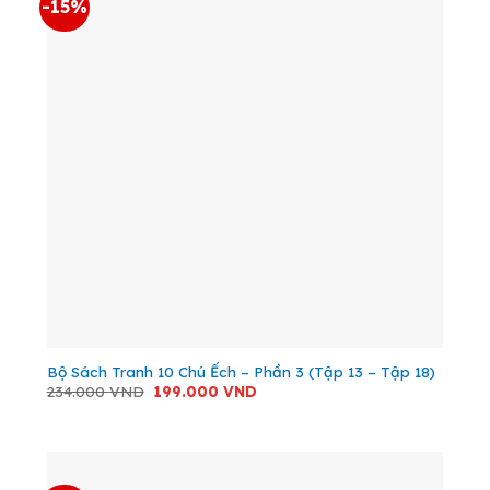
-15%
Bộ Sách Tranh 10 Chú Ếch – Phần 3 (Tập 13 – Tập 18)
Giá
Giá
234.000
VND
199.000
VND
gốc
hiện
là:
tại
234.000 VND.
là:
199.000 VND.