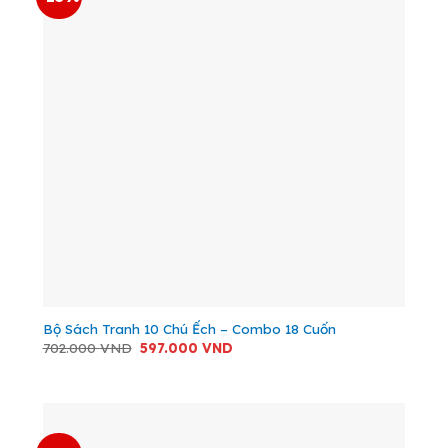
Bộ Sách Tranh 10 Chú Ếch – Combo 18 Cuốn
Giá
Giá
702.000
VND
597.000
VND
gốc
hiện
là:
tại
702.000 VND.
là:
597.000 VND.