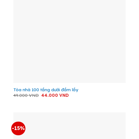
Tòa nhà 100 tầng dưới đầm lầy
Giá
Giá
49.000
VND
44.000
VND
gốc
hiện
là:
tại
49.000 VND.
là:
44.000 VND.
-15%