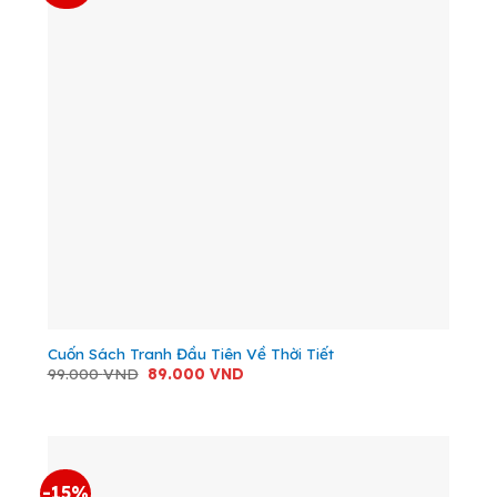
Cuốn Sách Tranh Đầu Tiên Về Thời Tiết
Giá
Giá
99.000
VND
89.000
VND
gốc
hiện
là:
tại
99.000 VND.
là:
89.000 VND.
-15%