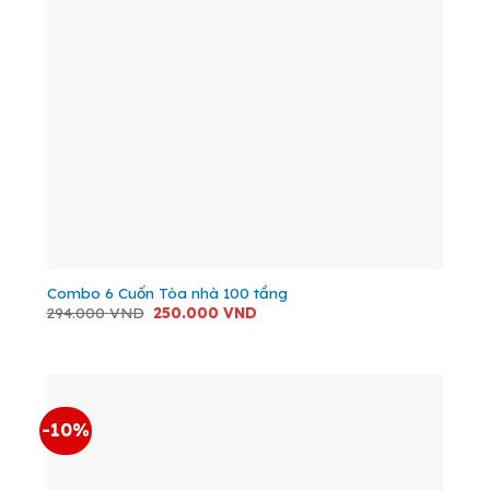
Combo 6 Cuốn Tòa nhà 100 tầng
Giá
Giá
294.000
VND
250.000
VND
gốc
hiện
là:
tại
294.000 VND.
là:
250.000 VND.
-10%