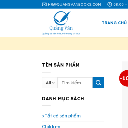
Skip
HR@QUANGVANBOOKS.COM
08:00 -
to
content
TRANG CHỦ
TÌM SẢN PHẨM
-1
Tìm
kiếm:
DANH MỤC SÁCH
>Tất cả sản phẩm
Children