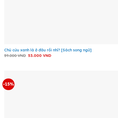
+
Chú cừu xanh lá ở đâu rồi nhỉ? [Sách song ngữ]
Giá
Giá
59.000
VND
53.000
VND
gốc
hiện
là:
tại
59.000 VND.
là:
53.000 VND.
-15%