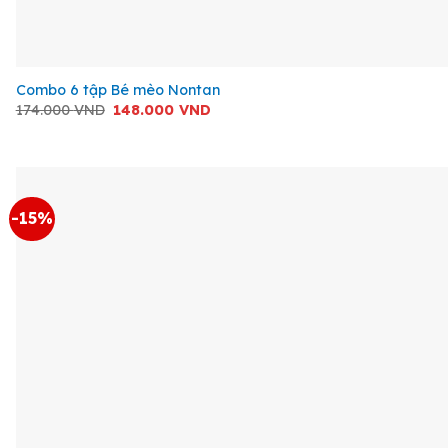
+
Combo 6 tập Bé mèo Nontan
Giá
Giá
174.000
VND
148.000
VND
gốc
hiện
là:
tại
174.000 VND.
là:
148.000 VND.
-15%