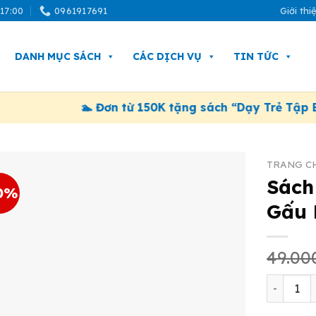
 17:00
0961917691
Giới thi
DANH MỤC SÁCH
CÁC DỊCH VỤ
TIN TỨC
🏊 Đơn từ 150K tặng sách “Dạy Trẻ Tập Bơi”. Á
TRANG C
Sách
0%
Gấu 
49.0
Sách Tra