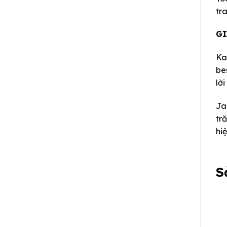
tr
GI
Ka
be
lờ
Ja
tr
hi
S