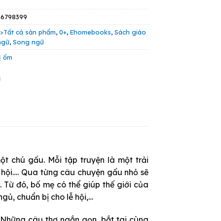
44.000 VND.
56798399
:
>Tất cả sản phẩm
,
0+
,
Ehomebooks
,
Sách giáo
ngữ
,
Song ngữ
ị ốm
t chú gấu. Mỗi tập truyện là một trải
ễ hội…. Qua từng câu chuyện gấu nhỏ sẽ
g. Từ đó, bố mẹ có thể giúp thế giới của
gủ, chuẩn bị cho lễ hội,…
 Những câu thơ ngắn gọn, bắt tai cùng