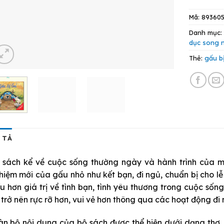
Mã:
89360
Danh mục
dục song 
Thẻ:
gấu b
 TẢ
 sách kể về cuộc sống thường ngày và hành trình của mộ
hiệm mới của gấu nhỏ như kết bạn, đi ngủ, chuẩn bị cho l
ểu hơn giá trị về tình bạn, tình yêu thương trong cuộc sốn
 trở nên rực rỡ hơn, vui vẻ hơn thông qua các hoạt động đi n
àn bộ nội dung của bộ sách được thể hiện dưới dạng thơ.