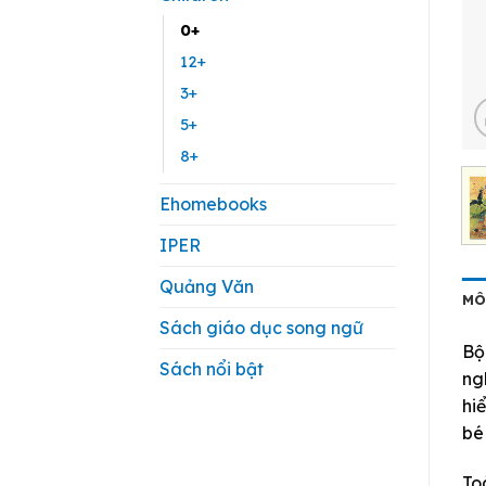
0+
12+
3+
5+
8+
Ehomebooks
IPER
Quảng Văn
MÔ
Sách giáo dục song ngữ
Bộ
Sách nổi bật
ng
hi
bé
To