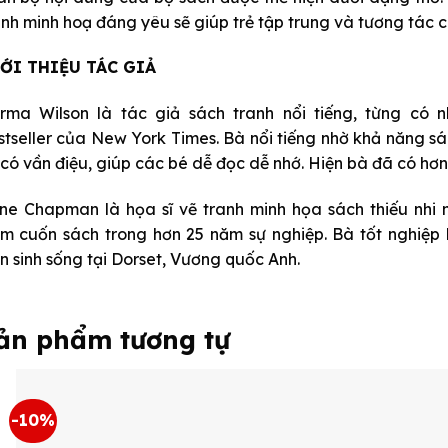
anh minh hoạ đáng yêu sẽ giúp trẻ tập trung và tương tác 
ỚI THIỆU TÁC GIẢ
rma Wilson là tác giả sách tranh nổi tiếng, từng có
stseller của New York Times. Bà nổi tiếng nhờ khả năng s
i có vần điệu, giúp các bé dễ đọc dễ nhớ. Hiện bà đã có hơ
ne Chapman là họa sĩ vẽ tranh minh họa sách thiếu nhi 
ăm cuốn sách trong hơn 25 năm sự nghiệp. Bà tốt nghiệp 
ện sinh sống tại Dorset, Vương quốc Anh.
ản phẩm tương tự
-10%