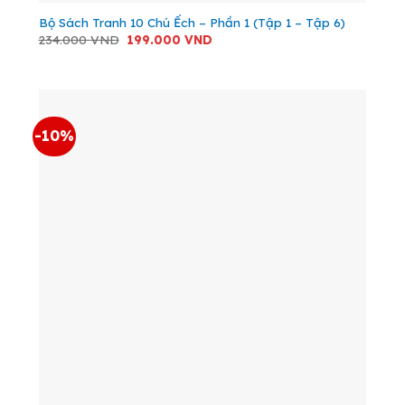
Bộ Sách Tranh 10 Chú Ếch – Phần 1 (Tập 1 – Tập 6)
Giá
Giá
234.000
VND
199.000
VND
gốc
hiện
là:
tại
234.000 VND.
là:
199.000 VND.
-10%