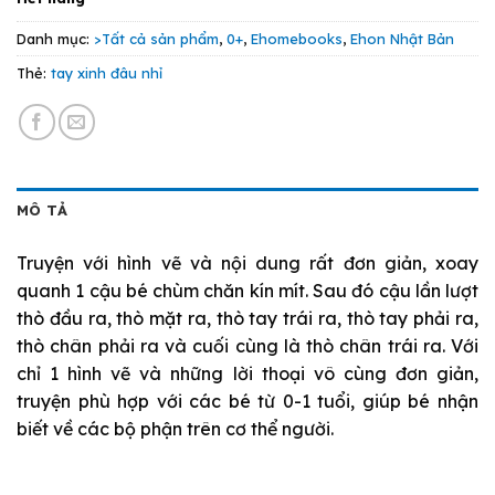
Danh mục:
>Tất cả sản phẩm
,
0+
,
Ehomebooks
,
Ehon Nhật Bản
Thẻ:
tay xinh đâu nhỉ
MÔ TẢ
Truyện với hình vẽ và nội dung rất đơn giản, xoay
quanh 1 cậu bé chùm chăn kín mít. Sau đó cậu lần lượt
thò đầu ra, thò mặt ra, thò tay trái ra, thò tay phải ra,
thò chân phải ra và cuối cùng là thò chân trái ra. Với
chỉ 1 hình vẽ và những lời thoại vô cùng đơn giản,
truyện phù hợp với các bé từ 0-1 tuổi, giúp bé nhận
biết về các bộ phận trên cơ thể người.