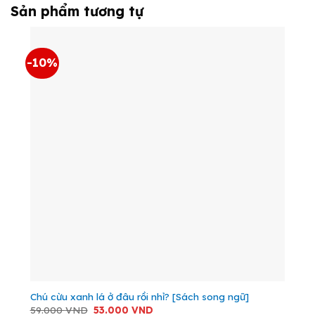
Sản phẩm tương tự
-10%
Chú cừu xanh lá ở đâu rồi nhỉ? [Sách song ngữ]
Giá
Giá
59.000
VND
53.000
VND