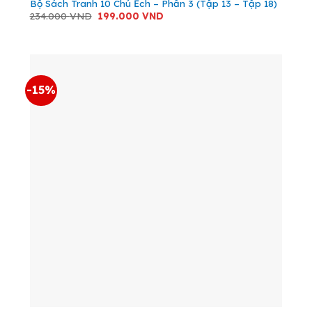
Bộ Sách Tranh 10 Chú Ếch – Phần 3 (Tập 13 – Tập 18)
Giá
Giá
234.000
VND
199.000
VND
gốc
hiện
là:
tại
234.000 VND.
là:
199.000 VND.
-15%