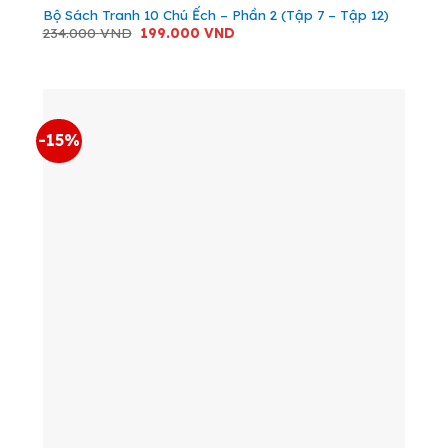
Bộ Sách Tranh 10 Chú Ếch – Phần 2 (Tập 7 – Tập 12)
Giá
Giá
234.000
VND
199.000
VND
gốc
hiện
là:
tại
234.000 VND.
là:
199.000 VND.
-15%