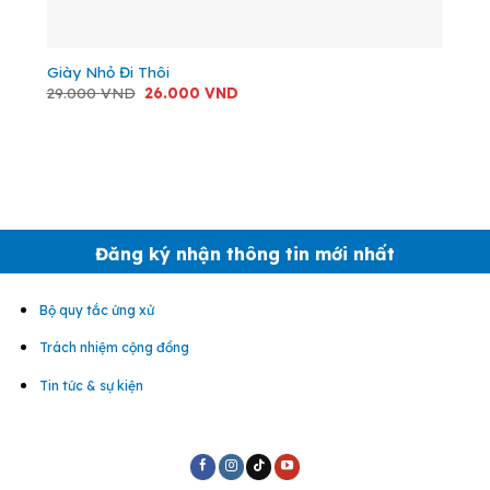
Giày Nhỏ Đi Thôi
Giá
Giá
29.000
VND
26.000
VND
gốc
hiện
là:
tại
29.000 VND.
là:
26.000 VND.
Đăng ký nhận thông tin mới nhất
Bộ quy tắc ứng xử
Trách nhiệm cộng đồng
Tin tức & sự kiện