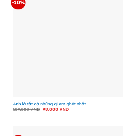
-10%
Anh là tất cả những gì em ghét nhất
Giá
Giá
109.000
VND
98.000
VND
gốc
hiện
là:
tại
109.000 VND.
là:
98.000 VND.