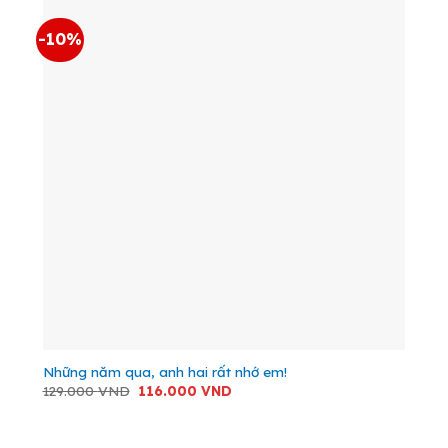
-10%
Những năm qua, anh hai rất nhớ em!
Giá
Giá
129.000
VND
116.000
VND
gốc
hiện
là:
tại
129.000 VND.
là:
116.000 VND.