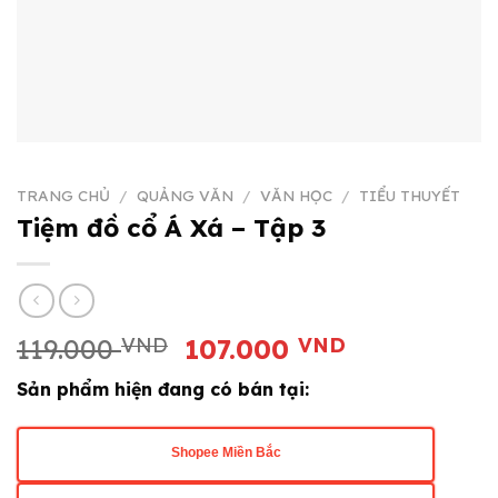
TRANG CHỦ
/
QUẢNG VĂN
/
VĂN HỌC
/
TIỂU THUYẾT
Tiệm đồ cổ Á Xá – Tập 3
Giá
Giá
119.000
VND
107.000
VND
gốc
hiện
Sản phẩm hiện đang có bán tại:
là:
tại
119.000 VND.
là:
107.000 VN
Shopee Miền Bắc