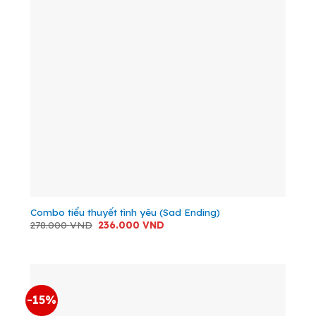
Combo tiểu thuyết tình yêu (Sad Ending)
Giá
Giá
278.000
VND
236.000
VND
gốc
hiện
là:
tại
278.000 VND.
là:
236.000 VND.
-15%