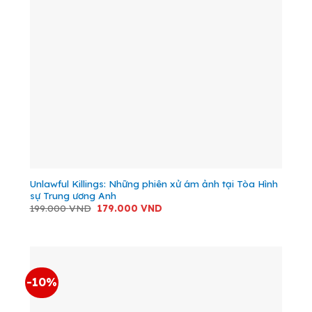
Unlawful Killings: Những phiên xử ám ảnh tại Tòa Hình
sự Trung ương Anh
Giá
Giá
199.000
VND
179.000
VND
gốc
hiện
là:
tại
199.000 VND.
là:
179.000 VND.
-10%