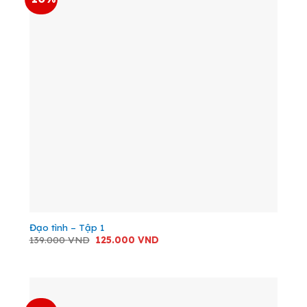
Đạo tình – Tập 1
Giá
Giá
139.000
VND
125.000
VND
gốc
hiện
là:
tại
139.000 VND.
là:
125.000 VND.