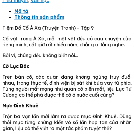
Tiểu thuyết
,
Văn học
xá
(Truyện
Mô tả
tranh)
Thông tin sản phẩm
-
Tiệm Đồ Cổ Á Xá (Truyện Tranh) – Tập 9
Tập
9
Cổ vật trong Á Xá, mỗi một vật đều có câu chuyện của
số
riêng mình, cất giữ rất nhiều năm, chẳng ai lắng nghe.
lượng
Bởi vì, chúng đều không biết nói…
Cờ Lục Bác
Trên bàn cờ, các quân đang không ngừng truy đuổi
nhau, trong thực tế, đình viện bị sát khí bủa vây tứ phía.
Từng người mất mạng như quân cờ biến mất, liệu Lục Tử
Cương có thể phá được thế cờ ở nước cuối cùng?
Mực Đình Khuê
Trộn ba vạn lần mới làm ra được mực Đình Khuê. Dùng
thỏi mực từng chứng kiến vô số lần hợp tan của nhân
gian, liệu có thể viết ra một tác phẩm tuyệt thế?