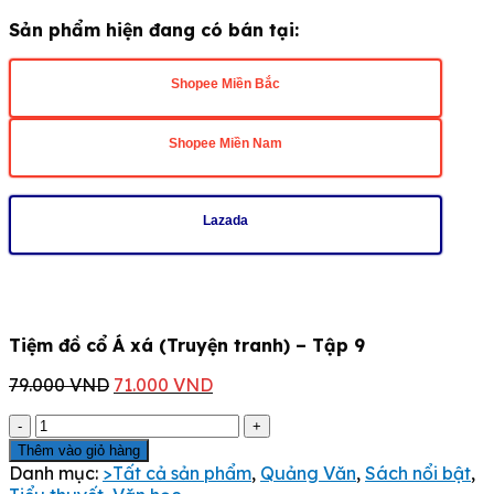
gốc
hiện
Sản phẩm hiện đang có bán tại:
là:
tại
79.000 VND.
là:
71.000 VND.
Shopee Miền Bắc
Shopee Miền Nam
Lazada
Tiệm đồ cổ Á xá (Truyện tranh) – Tập 9
Giá
Giá
79.000
VND
71.000
VND
gốc
hiện
Tiệm
là:
tại
đồ
79.000 VND.
là:
Thêm vào giỏ hàng
cổ
71.000 VND.
Danh mục:
>Tất cả sản phẩm
,
Quảng Văn
,
Sách nổi bật
,
Á