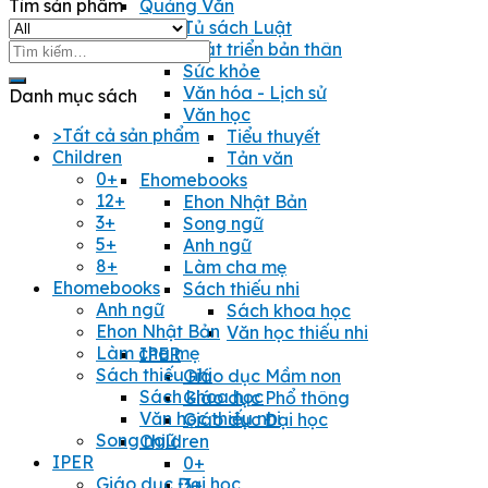
Tìm sản phẩm
Quảng Văn
Tủ sách Luật
Tìm
Phát triển bản thân
kiếm:
Sức khỏe
Văn hóa - Lịch sử
Danh mục sách
Văn học
>Tất cả sản phẩm
Tiểu thuyết
Children
Tản văn
0+
Ehomebooks
12+
Ehon Nhật Bản
3+
Song ngữ
5+
Anh ngữ
8+
Làm cha mẹ
Ehomebooks
Sách thiếu nhi
Anh ngữ
Sách khoa học
Ehon Nhật Bản
Văn học thiếu nhi
Làm cha mẹ
IPER
Sách thiếu nhi
Giáo dục Mầm non
Sách khoa học
Giáo dục Phổ thông
Văn học thiếu nhi
Giáo dục Đại học
Song ngữ
Children
IPER
0+
Giáo dục Đại học
3+