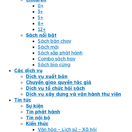
0+
3+
5+
8+
12+
Sách nổi bật
Sách bán chạy
Sách mới
Sách sắp phát hành
Combo sách hay
Sách bìa cứng
Các dịch vụ
Dịch vụ xuất bản
Chuyển giao quyền tác giả
Dịch vụ tổ chức hội sách
Dịch vụ xây dựng và vận hành thư viện
Tin tức
Sự kiện
Tin phát hành
Tin nội bộ
Kiến thức
Văn hóa – Lịch sử – Xã hội