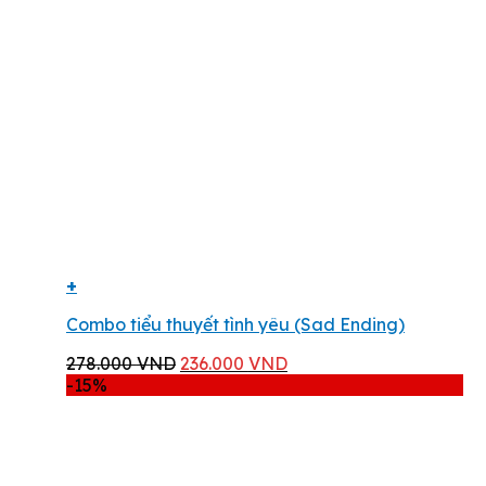
+
Combo tiểu thuyết tình yêu (Sad Ending)
Giá
Giá
278.000
VND
236.000
VND
gốc
hiện
-15%
là:
tại
278.000 VND.
là:
236.000 VND.