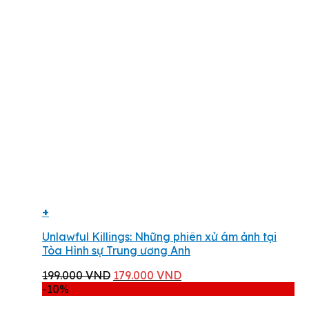
+
Unlawful Killings: Những phiên xử ám ảnh tại
Tòa Hình sự Trung ương Anh
Giá
Giá
199.000
VND
179.000
VND
gốc
hiện
-10%
là:
tại