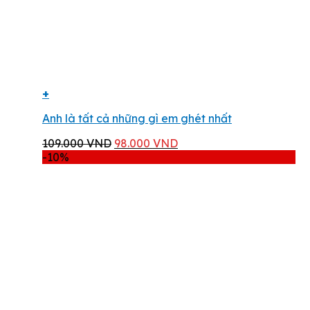
+
Anh là tất cả những gì em ghét nhất
Giá
Giá
109.000
VND
98.000
VND
gốc
hiện
-10%
là:
tại
109.000 VND.
là:
98.000 VND.