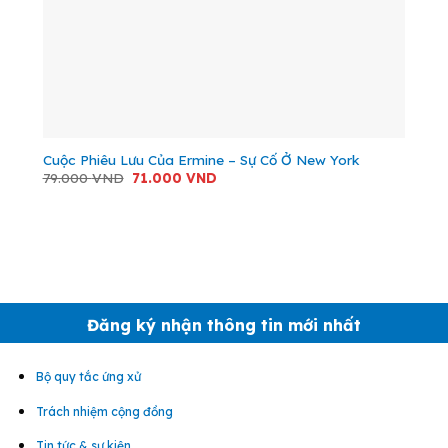
Cuộc Phiêu Lưu Của Ermine – Sự Cố Ở New York
Giá
Giá
79.000
VND
71.000
VND
gốc
hiện
là:
tại
79.000 VND.
là:
71.000 VND.
Đăng ký nhận thông tin mới nhất
Bộ quy tắc ứng xử
Trách nhiệm cộng đồng
Tin tức & sự kiện