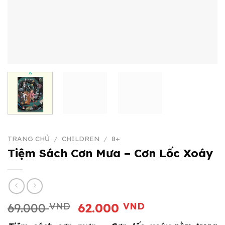
TRANG CHỦ
/
CHILDREN
/
8+
Tiệm Sách Cơn Mưa – Cơn Lốc Xoáy
Giá
Giá
69.000
VND
62.000
VND
gốc
hiện