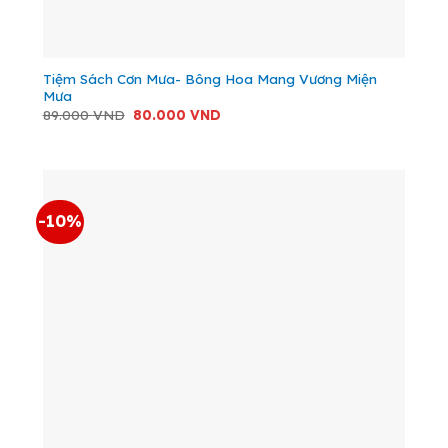
Tiệm Sách Cơn Mưa- Bông Hoa Mang Vương Miện
Mưa
Giá
Giá
89.000
VND
80.000
VND
gốc
hiện
là:
tại
89.000 VND.
là:
80.000 VND.
-10%