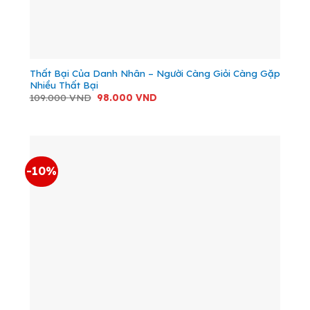
Thất Bại Của Danh Nhân – Người Càng Giỏi Càng Gặp
Nhiều Thất Bại
Giá
Giá
109.000
VND
98.000
VND
gốc
hiện
là:
tại
109.000 VND.
là:
98.000 VND.
-10%