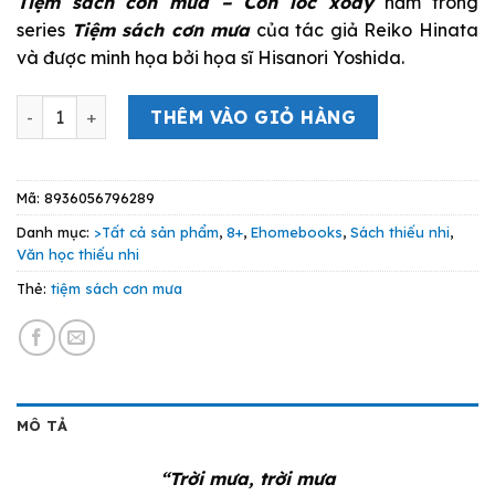
Tiệm sách cơn mưa – Cơn lốc xoáy
nằm trong
là:
tại
series
Tiệm sách cơn mưa
của tác giả Reiko Hinata
69.000 VND.
là:
và được minh họa bởi họa sĩ Hisanori Yoshida.
62.000 VND.
Tiệm Sách Cơn Mưa - Cơn Lốc Xoáy số lượng
THÊM VÀO GIỎ HÀNG
Mã:
8936056796289
Danh mục:
>Tất cả sản phẩm
,
8+
,
Ehomebooks
,
Sách thiếu nhi
,
Văn học thiếu nhi
Thẻ:
tiệm sách cơn mưa
MÔ TẢ
“Trời mưa, trời mưa