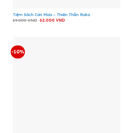
Tiệm Sách Cơn Mưa – Thiên Thần Ruko
Giá
Giá
69.000
VND
62.000
VND
gốc
hiện
là:
tại
69.000 VND.
là:
62.000 VND.
-10%