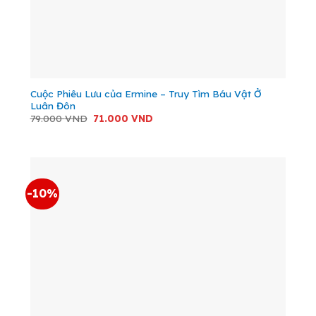
Cuộc Phiêu Lưu của Ermine – Truy Tìm Báu Vật Ở
Luân Đôn
Giá
Giá
79.000
VND
71.000
VND
gốc
hiện
là:
tại
79.000 VND.
là:
71.000 VND.
-10%