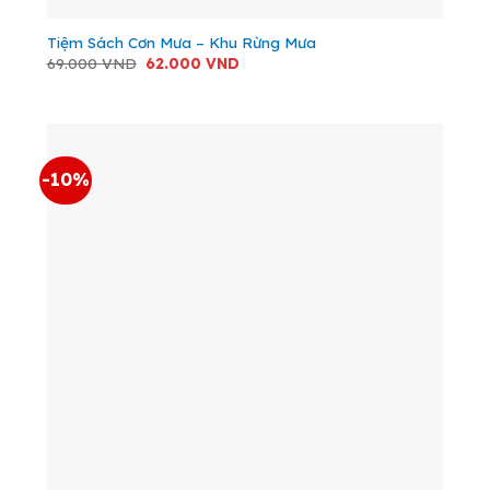
Tiệm Sách Cơn Mưa – Khu Rừng Mưa
Giá
Giá
69.000
VND
62.000
VND
gốc
hiện
là:
tại
69.000 VND.
là:
62.000 VND.
-10%