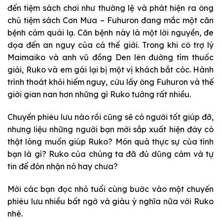
đến tiệm sách chơi như thường lệ và phát hiện ra ông
chủ tiệm
sách Cơn Mưa –
Fuhuron đang mắc một căn
bệnh cảm quái lạ. Căn bệnh này là một lời nguyền, đe
dọa đến an nguy của cả thế giới
. Trong khi cô trợ lý
Maimaiko và anh vũ đồng Den lên đường tìm thuốc
giải, Ruko và em gái lại bị một vị khách bắt cóc. Hành
trình thoát khỏi hiểm nguy, cứu lấy ông Fuhuron và thế
giới gian nan hơn những gì Ruko tưởng rất nhiều.
Chuyến phiêu lưu nào rồi cũng sẽ có người tốt giúp đỡ,
nhưng liệu những người bạn mới sắp xuất hiện đây có
thật lòng muốn giúp Ruko? Món quà thực sự của tình
bạn là gì? Ruko của chúng ta đã đủ dũng cảm và tự
tin để đón nhận nó hay chưa?
Mời các bạn đọc nhỏ tuổi cùng bước vào một chuyến
phiêu lưu nhiều bất ngờ và giàu ý nghĩa nữa với Ruko
nhé.