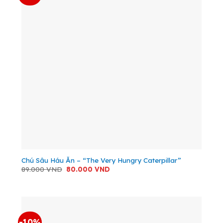
Chú Sâu Háu Ăn – “The Very Hungry Caterpillar”
Giá
Giá
89.000
VND
80.000
VND
gốc
hiện
là:
tại
89.000 VND.
là:
80.000 VND.
-10%