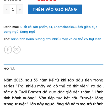
gốc
hiện
Trời Nhiều Mây Và Có Thể Có Thịt Viên 2 - Hành Tinh Bá
là:
tại
THÊM VÀO GIỎ HÀNG
69.000 VND.
là:
62.000 VND.
Danh mục:
>Tất cả sản phẩm
,
5+
,
Ehomebooks
,
Sách giáo dục
song ngữ
,
Song ngữ
Thẻ:
hành tinh bánh nướng
,
trời nhiều mây và có thể có thịt viên
MÔ TẢ
Năm 2013, sau 35 năm kể từ khi tập đầu tiên trong
series “Trời nhiều mây và có thể có thịt viên” ra đời,
tác giả Judi Barrett đã đưa độc giả đến thăm “Hành
tinh bánh nướng”. Vẫn tiếp tục kết cấu “truyện lồng
trong truyện”, lần này người ông đã nằm mơ trở thành