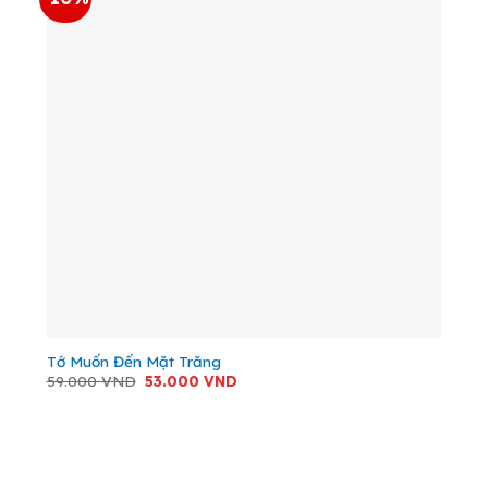
Tớ Muốn Đến Mặt Trăng
Giá
Giá
59.000
VND
53.000
VND
gốc
hiện
là:
tại
59.000 VND.
là:
53.000 VND.