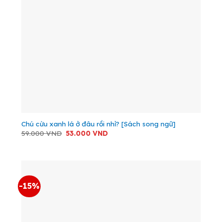
Chú cừu xanh lá ở đâu rồi nhỉ? [Sách song ngữ]
Giá
Giá
59.000
VND
53.000
VND
gốc
hiện
là:
tại
59.000 VND.
là:
53.000 VND.
-15%