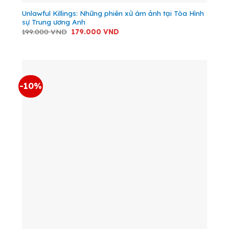
Unlawful Killings: Những phiên xử ám ảnh tại Tòa Hình
sự Trung ương Anh
Giá
Giá
199.000
VND
179.000
VND
gốc
hiện
là:
tại
199.000 VND.
là:
179.000 VND.
-10%