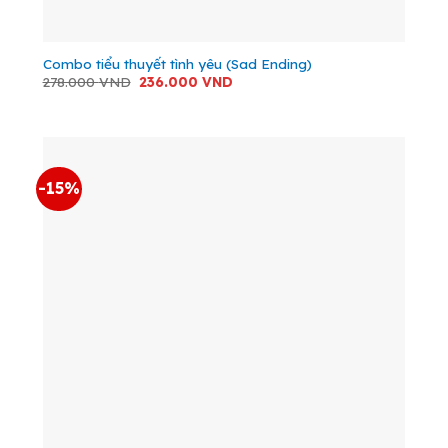
Combo tiểu thuyết tình yêu (Sad Ending)
Giá
Giá
278.000
VND
236.000
VND
gốc
hiện
là:
tại
278.000 VND.
là:
236.000 VND.
-15%