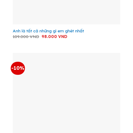
Anh là tất cả những gì em ghét nhất
Giá
Giá
109.000
VND
98.000
VND
gốc
hiện
là:
tại
109.000 VND.
là:
98.000 VND.
-10%