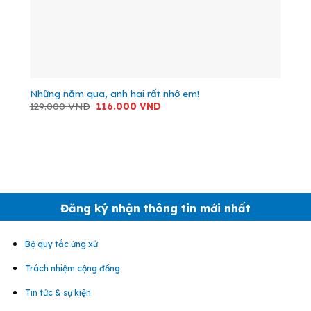
Những năm qua, anh hai rất nhớ em!
Giá
Giá
129.000
VND
116.000
VND
gốc
hiện
là:
tại
129.000 VND.
là:
116.000 VND.
Đăng ký nhận thông tin mới nhất
Bộ quy tắc ứng xử
Trách nhiệm cộng đồng
Tin tức & sự kiện