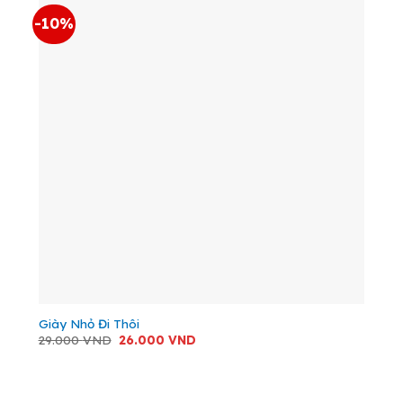
-10%
Giày Nhỏ Đi Thôi
Giá
Giá
29.000
VND
26.000
VND
gốc
hiện
là:
tại
29.000 VND.
là:
26.000 VND.