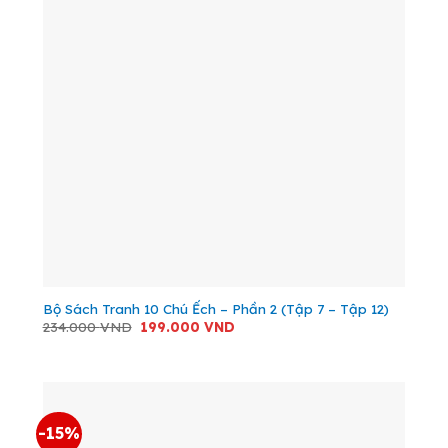
Bộ Sách Tranh 10 Chú Ếch – Phần 2 (Tập 7 – Tập 12)
Giá
Giá
234.000
VND
199.000
VND
gốc
hiện
là:
tại
234.000 VND.
là:
199.000 VND.
-15%