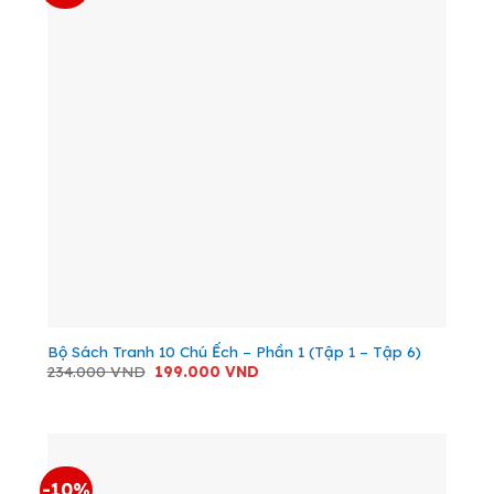
Bộ Sách Tranh 10 Chú Ếch – Phần 1 (Tập 1 – Tập 6)
Giá
Giá
234.000
VND
199.000
VND
gốc
hiện
là:
tại
234.000 VND.
là:
199.000 VND.
-10%