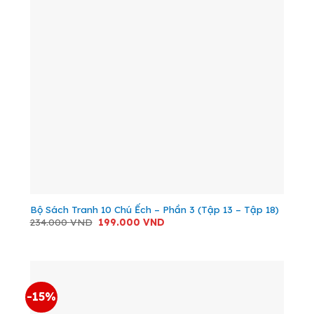
Bộ Sách Tranh 10 Chú Ếch – Phần 3 (Tập 13 – Tập 18)
Giá
Giá
234.000
VND
199.000
VND
gốc
hiện
là:
tại
234.000 VND.
là:
199.000 VND.
-15%