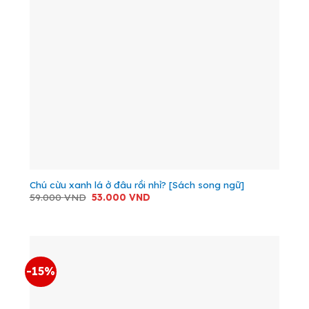
Chú cừu xanh lá ở đâu rồi nhỉ? [Sách song ngữ]
Giá
Giá
59.000
VND
53.000
VND
gốc
hiện
là:
tại
59.000 VND.
là:
53.000 VND.
-15%