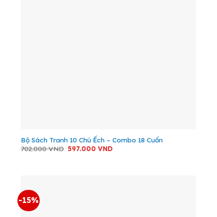
Bộ Sách Tranh 10 Chú Ếch – Combo 18 Cuốn
Giá
Giá
702.000
VND
597.000
VND
gốc
hiện
là:
tại
702.000 VND.
là:
597.000 VND.
-15%