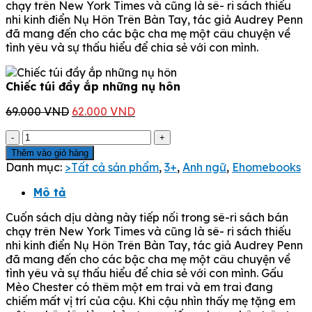
chạy trên New York Times và cũng là sê- ri sách thiếu
69.000 VND.
là:
nhi kinh điển Nụ Hôn Trên Bàn Tay, tác giả Audrey Penn
62.000 VND.
đã mang đến cho các bậc cha mẹ một câu chuyện về
tình yêu và sự thấu hiểu để chia sẻ với con mình.
Chiếc túi đầy ắp những nụ hôn
Giá
Giá
69.000
VND
62.000
VND
gốc
hiện
Chiếc
là:
tại
túi
69.000 VND.
là:
Thêm vào giỏ hàng
đầy
62.000 VND.
Danh mục:
>Tất cả sản phẩm
,
3+
,
Anh ngữ
,
Ehomebooks
ắp
những
Mô tả
nụ
Cuốn sách dịu dàng này tiếp nối trong sê-ri sách bán
hôn
chạy trên New York Times và cũng là sê- ri sách thiếu
số
nhi kinh điển Nụ Hôn Trên Bàn Tay, tác giả Audrey Penn
lượng
đã mang đến cho các bậc cha mẹ một câu chuyện về
tình yêu và sự thấu hiểu để chia sẻ với con mình. Gấu
Mèo Chester có thêm một em trai và em trai đang
chiếm mất vị trí của cậu. Khi cậu nhìn thấy mẹ tặng em