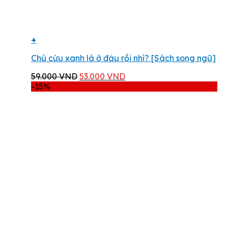
+
Chú cừu xanh lá ở đâu rồi nhỉ? [Sách song ngữ]
Giá
Giá
59.000
VND
53.000
VND
gốc
hiện
-15%
là:
tại
59.000 VND.
là:
53.000 VND.