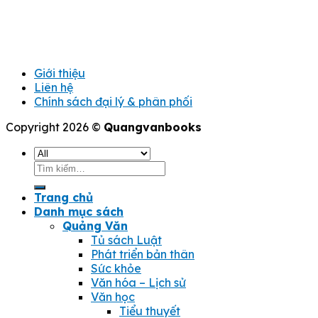
Giới thiệu
Liên hệ
Chính sách đại lý & phân phối
Copyright 2026 ©
Quangvanbooks
Tìm
kiếm:
Trang chủ
Danh mục sách
Quảng Văn
Tủ sách Luật
Phát triển bản thân
Sức khỏe
Văn hóa – Lịch sử
Văn học
Tiểu thuyết