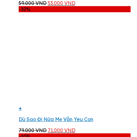
Giá
Giá
59.000
VND
53.000
VND
gốc
hiện
-10%
là:
tại
59.000 VND.
là:
53.000 VND.
+
Dù Sao Đi Nữa Mẹ Vẫn Yêu Con
Giá
Giá
79.000
VND
71.000
VND
gốc
hiện
-10%