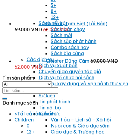
là:
tại
5+
69.000 VND.
là:
8+
62.000 VND.
12+
Sách nổi bật
Nụ Hôn Tạm Biệt (Tái Bản)
Sách bán chạy
Giá
Giá
69.000
VND
62.000
VND
Sách mới
gốc
hiện
Sách sắp phát hành
là:
tại
Combo sách hay
69.000 VND.
là:
Sách bìa cứng
62.000 VND.
Các dịch vụ
Chester Dũng Cảm
69.000
VND
Dịch vụ xuất bản
Giá
Giá
62.000
VND
Chuyển giao quyền tác giả
gốc
hiện
Dịch vụ tổ chức hội sách
Tìm sản phẩm
là:
tại
Dịch vụ xây dựng và vận hành thư viện
69.000 VND.
là:
Tin tức
Tìm
62.000 VND.
Sự kiện
kiếm:
Tin phát hành
Danh mục sách
Tin nội bộ
Kiến thức
>Tất cả sản phẩm
Văn hóa – Lịch sử – Xã hội
Children
Nuôi con & Giáo dục sớm
0+
Giáo dục & Trường học
12+