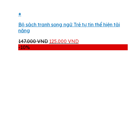
+
Bộ sách tranh song ngữ Trẻ tự tin thể hiện tài
năng
Giá
Giá
147.000
VND
125.000
VND
gốc
hiện
-10%
là:
tại
147.000 VND.
là:
125.000 VND.