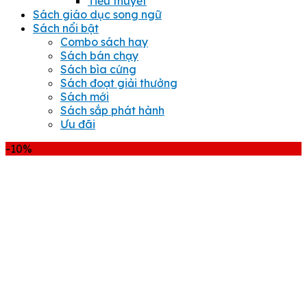
Tiểu thuyết
Sách giáo dục song ngữ
Sách nổi bật
Combo sách hay
Sách bán chạy
Sách bìa cứng
Sách đoạt giải thưởng
Sách mới
Sách sắp phát hành
Ưu đãi
-10%