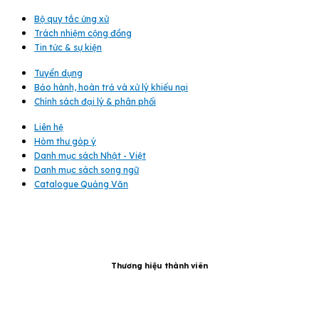
98.000 VND.
Bộ quy tắc ứng xử
Trách nhiệm cộng đồng
Tin tức & sự kiện
Tuyển dụng
Bảo hành, hoàn trả và xử lý khiếu nại
Chính sách đại lý & phân phối
Liên hệ
Hòm thư góp ý
Danh mục sách Nhật - Việt
Danh mục sách song ngữ
Catalogue Quảng Văn
Thương hiệu thành viên