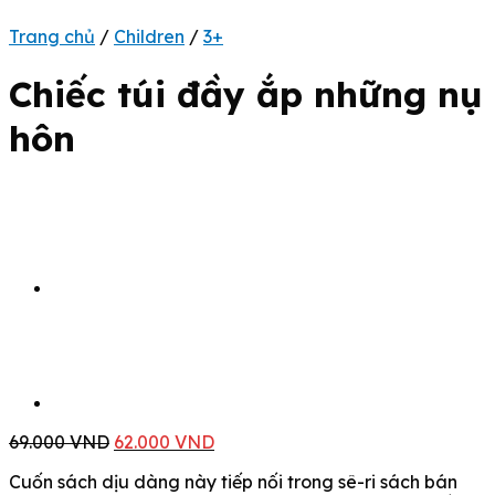
Trang chủ
/
Children
/
3+
Chiếc túi đầy ắp những nụ
hôn
Giá
Giá
69.000
VND
62.000
VND
gốc
hiện
Cuốn sách dịu dàng này tiếp nối trong sê-ri sách bán
là:
tại