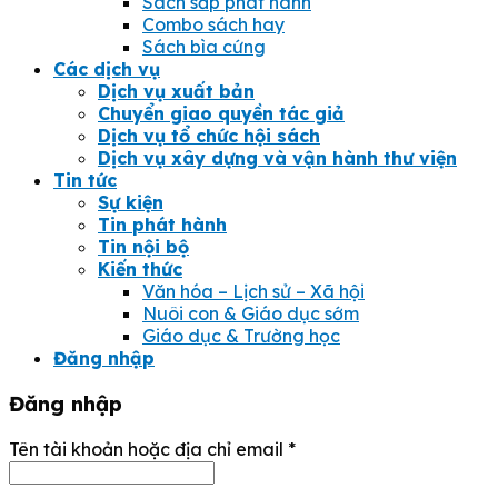
Sách sắp phát hành
Combo sách hay
Sách bìa cứng
Các dịch vụ
Dịch vụ xuất bản
Chuyển giao quyền tác giả
Dịch vụ tổ chức hội sách
Dịch vụ xây dựng và vận hành thư viện
Tin tức
Sự kiện
Tin phát hành
Tin nội bộ
Kiến thức
Văn hóa – Lịch sử – Xã hội
Nuôi con & Giáo dục sớm
Giáo dục & Trường học
Đăng nhập
Đăng nhập
Tên tài khoản hoặc địa chỉ email
*