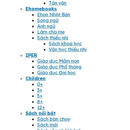
Tản văn
Ehomebooks
Ehon Nhật Bản
Song ngữ
Anh ngữ
Làm cha mẹ
Sách thiếu nhi
Sách khoa học
Văn học thiếu nhi
IPER
Giáo dục Mầm non
Giáo dục Phổ thông
Giáo dục Đại học
Children
0+
3+
5+
8+
12+
Sách nổi bật
Sách bán chạy
Sách mới