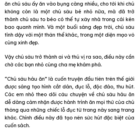
ăn chú sâu ấy ăn vào bụng càng nhiều, cho tới khi chú
không còn là một chú sâu bé nhỏ nữa, mà đã trở
thành chú sâu to béo có thể tự xây nhà trong cái kén
bao quanh mình. Và một buổi sáng đẹp trời, chú sâu
tỉnh dậy với một thân thể khác, trong một diện mạo vô
cùng xinh đẹp.
Vậy chú sâu trở thành ai và thú vị ra sao, điều này cần
chờ các bạn nhỏ cùng cha mẹ khám phá.
“Chú sâu háu ăn” là cuốn truyện đầu tiên trên thế giới
được sáng tạo hình cắt dán, đục lỗ, độc đáo, thu hút.
Các em nhỏ theo dõi câu chuyện về chú sâu háu ăn
dễ dàng cảm nhận được hành trình ăn mọi thứ của chú
thông qua những chiếc lỗ đục từ trang này sang trang
khác. Chính điều này đã tạo nên sức hút đặc biệt của
cuốn sách.