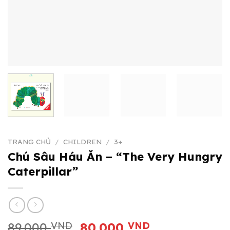
TRANG CHỦ
/
CHILDREN
/
3+
Chú Sâu Háu Ăn – “The Very Hungry
Caterpillar”
Giá
Giá
89.000
VND
80.000
VND