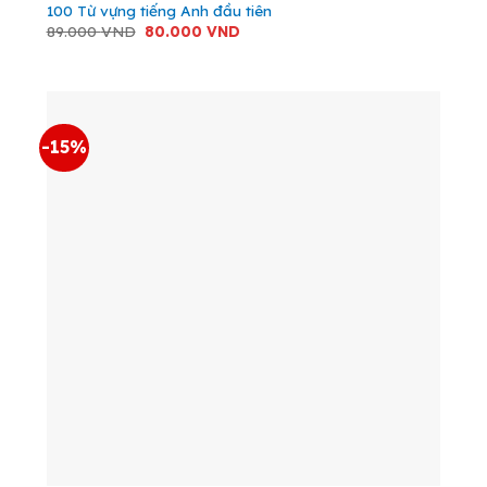
100 Từ vựng tiếng Anh đầu tiên
Giá
Giá
89.000
VND
80.000
VND
gốc
hiện
là:
tại
89.000 VND.
là:
80.000 VND.
-15%