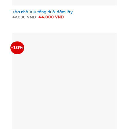
Tòa nhà 100 tầng dưới đầm lầy
Giá
Giá
49.000
VND
44.000
VND
gốc
hiện
là:
tại
49.000 VND.
là:
44.000 VND.
-10%