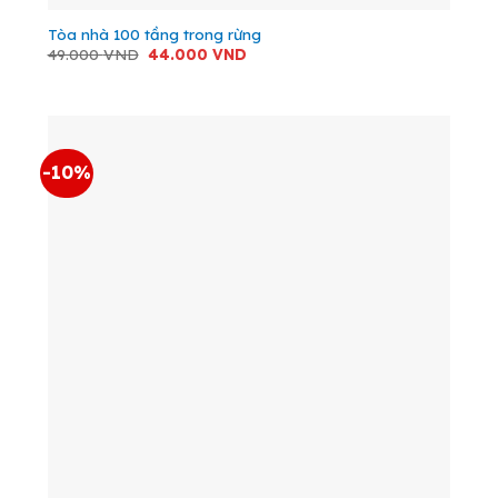
Tòa nhà 100 tầng trong rừng
Giá
Giá
49.000
VND
44.000
VND
gốc
hiện
là:
tại
49.000 VND.
là:
44.000 VND.
-10%