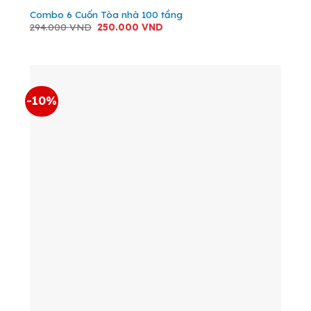
Combo 6 Cuốn Tòa nhà 100 tầng
Giá
Giá
294.000
VND
250.000
VND
gốc
hiện
là:
tại
294.000 VND.
là:
250.000 VND.
-10%