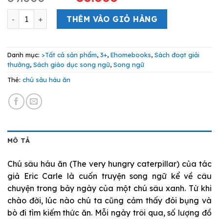
gốc
hiện
Chú Sâu Háu Ăn - “The Very Hungry Caterpillar" số lượn
là:
tại
THÊM VÀO GIỎ HÀNG
89.000 VND.
là:
80.000 VND.
Danh mục:
>Tất cả sản phẩm
,
3+
,
Ehomebooks
,
Sách đoạt giải
thưởng
,
Sách giáo dục song ngữ
,
Song ngữ
Thẻ:
chú sâu háu ăn
MÔ TẢ
Chú sâu háu ăn (The very hungry caterpillar) của tác
giả Eric Carle là cuốn truyện song ngữ kể về câu
chuyện trong bảy ngày của một chú sâu xanh. Từ khi
chào đời, lúc nào chú ta cũng cảm thấy đói bụng và
bò đi tìm kiếm thức ăn. Mỗi ngày trôi qua, số lượng đồ