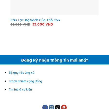
Câu Lạc Bộ Sách Của Thỏ Con
Giá
Giá
59.000
VND
53.000
VND
gốc
hiện
là:
tại
59.000 VND.
là:
53.000 VND.
Đăng ký nhận thông tin mới nhất
Bộ quy tắc ứng xử
Trách nhiệm cộng đồng
Tin tức & sự kiện