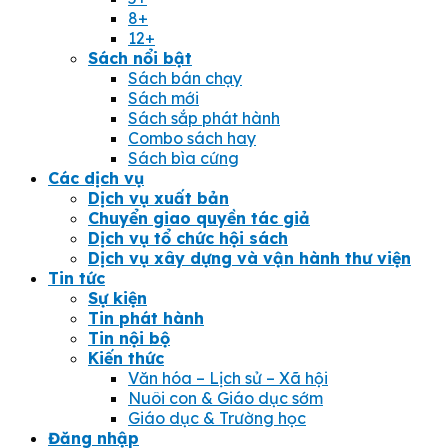
8+
12+
Sách nổi bật
Sách bán chạy
Sách mới
Sách sắp phát hành
Combo sách hay
Sách bìa cứng
Các dịch vụ
Dịch vụ xuất bản
Chuyển giao quyền tác giả
Dịch vụ tổ chức hội sách
Dịch vụ xây dựng và vận hành thư viện
Tin tức
Sự kiện
Tin phát hành
Tin nội bộ
Kiến thức
Văn hóa – Lịch sử – Xã hội
Nuôi con & Giáo dục sớm
Giáo dục & Trường học
Đăng nhập