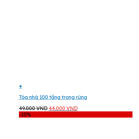
250.000 VND.
+
Tòa nhà 100 tầng trong rừng
Giá
Giá
49.000
VND
44.000
VND
gốc
hiện
-10%
là:
tại
49.000 VND.
là:
44.000 VND.