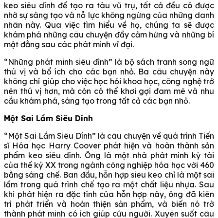
keo siêu dính để tạo ra tàu vũ trụ, tất cả đều có được
nhờ sự sáng tạo và nỗ lực không ngừng của những danh
nhân này. Qua việc tìm hiểu về họ, chúng ta sẽ được
khám phá những câu chuyện đầy cảm hứng và những bí
mật đằng sau các phát minh vĩ đại.
“Những phát minh siêu đỉnh” là bộ sách tranh song ngữ
thú vị và bổ ích cho các bạn nhỏ. Ba câu chuyện này
không chỉ giúp cho việc học hỏi khoa học, công nghệ trở
nên thú vị hơn, mà còn có thể khơi gợi đam mê và nhu
cầu khám phá, sáng tạo trong tất cả các bạn nhỏ.
Một Sai Lầm Siêu Dính
“Một Sai Lầm Siêu Dính” là câu chuyện về quá trình Tiến
sĩ Hóa học Harry Coover phát hiện và hoàn thành sản
phẩm keo siêu dính. Ông là một nhà phát minh kỳ tài
của thế kỷ XX trong ngành công nghiệp hóa học với 460
bằng sáng chế. Ban đầu, hỗn hợp siêu keo chỉ là một sai
lầm trong quá trình chế tạo ra một chất liệu nhựa. Sau
khi phát hiện ra đặc tính của hỗn hợp này, ông đã kiên
trì phát triển và hoàn thiện sản phẩm, và biến nó trở
thành phát minh có ích giúp cứu người. Xuyên suốt câu