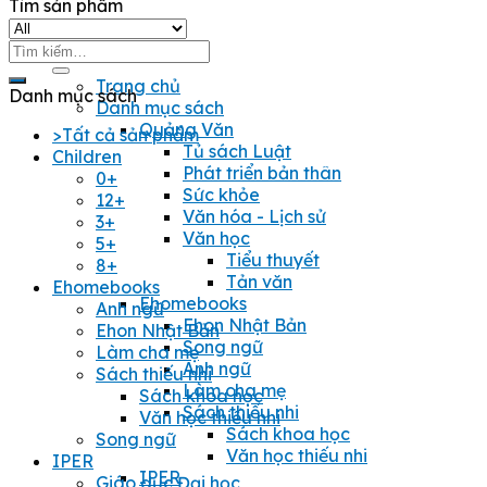
Tìm sản phẩm
Tìm
kiếm:
Trang chủ
Danh mục sách
Danh mục sách
Quảng Văn
>Tất cả sản phẩm
Tủ sách Luật
Children
Phát triển bản thân
0+
Sức khỏe
12+
Văn hóa - Lịch sử
3+
Văn học
5+
Tiểu thuyết
8+
Tản văn
Ehomebooks
Ehomebooks
Anh ngữ
Ehon Nhật Bản
Ehon Nhật Bản
Song ngữ
Làm cha mẹ
Anh ngữ
Sách thiếu nhi
Làm cha mẹ
Sách khoa học
Sách thiếu nhi
Văn học thiếu nhi
Sách khoa học
Song ngữ
Văn học thiếu nhi
IPER
IPER
Giáo dục Đại học