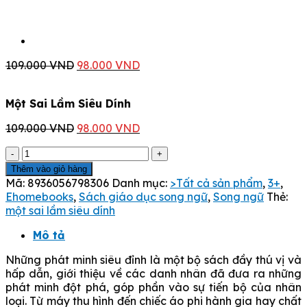
Giá
Giá
109.000
VND
98.000
VND
gốc
hiện
là:
tại
Một Sai Lầm Siêu Dính
109.000 VND.
là:
98.000 VND.
Giá
Giá
109.000
VND
98.000
VND
gốc
hiện
Một
là:
tại
Sai
109.000 VND.
là:
Thêm vào giỏ hàng
Lầm
98.000 VND.
Mã:
8936056798306
Danh mục:
>Tất cả sản phẩm
,
3+
,
Siêu
Ehomebooks
,
Sách giáo dục song ngữ
,
Song ngữ
Thẻ:
Dính
một sai lầm siêu dính
số
lượng
Mô tả
Những phát minh siêu đỉnh là một bộ sách đầy thú vị và
hấp dẫn, giới thiệu về các danh nhân đã đưa ra những
phát minh đột phá, góp phần vào sự tiến bộ của nhân
loại. Từ máy thu hình đến chiếc áo phi hành gia hay chất