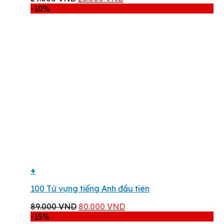
gốc
hiện
-10%
là:
tại
29.000 VND.
là:
26.000 VND.
+
100 Từ vựng tiếng Anh đầu tiên
Giá
Giá
89.000
VND
80.000
VND
gốc
hiện
-15%