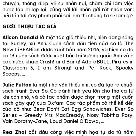
chuyện, thông điệp về sự nhẫn nại, chăm chỉ làm việc
được lặp đi lặp lại, cùng với lời nhắn gửi rất nhân văn:
nếu lần tới đây phạm phải sai lầm thì chúng ta sẽ làm gì?
GIỚI THIỆU TÁC GIẢ
Alison Donald
là một tác giả thiếu nhi, hiện đang sống
tại Surrey, xứ Anh. Cuốn sách đầu tiên của cô là The
New LiBEARian được xuất bản năm 2016, và hiện cô đã
có 13 cuốn sách được xuất bản tại Vương quốc Anh và ở
các nước khác: Crash! and Bang! AdoraBULL, Pirates in
Classroom 3, I am Strong! and Pet Rock, Spooky
Scoops, …
Julie Fulton
là một nhà văn thiếu nhi, cô đã tạo ra chuỗi
sách tranh Ever So. Cô dành tình yêu lớn cho thơ ca từ
khi còn nhỏ, và có tác phẩm được chọn trong một cuốn
sách gây quỹ của Oxfam. Các tác phẩm có thể kể đến
của cô như: Bear Don’t Eat Egg Sandwiches, Ever So
Series – Greedy Mrs MacCready, Nosy Tabitha Posy,
Vain Dorothy-Jane, Loud Daniel O’Dowd, …
Rea Zhai
bắt đầu công việc minh họa tự do từ năm