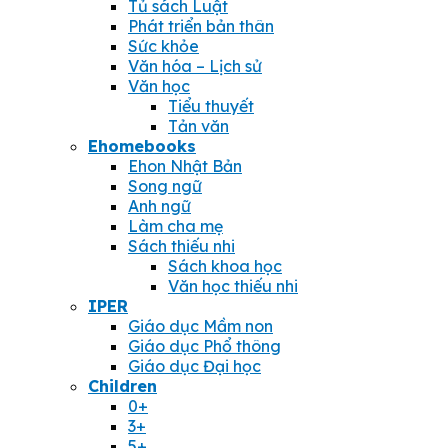
Tủ sách Luật
Phát triển bản thân
Sức khỏe
Văn hóa – Lịch sử
Văn học
Tiểu thuyết
Tản văn
Ehomebooks
Ehon Nhật Bản
Song ngữ
Anh ngữ
Làm cha mẹ
Sách thiếu nhi
Sách khoa học
Văn học thiếu nhi
IPER
Giáo dục Mầm non
Giáo dục Phổ thông
Giáo dục Đại học
Children
0+
3+
5+