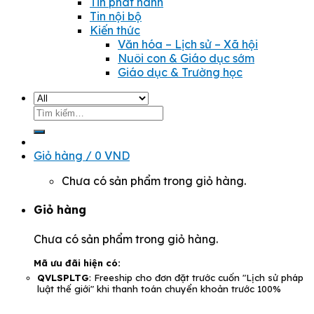
Tin phát hành
Tin nội bộ
Kiến thức
Văn hóa – Lịch sử – Xã hội
Nuôi con & Giáo dục sớm
Giáo dục & Trường học
Tìm
kiếm:
Giỏ hàng /
0
VND
Chưa có sản phẩm trong giỏ hàng.
Giỏ hàng
Chưa có sản phẩm trong giỏ hàng.
Mã ưu đãi hiện có:
QVLSPLTG
: Freeship cho đơn đặt trước cuốn "Lịch sử pháp
luật thế giới" khi thanh toán chuyển khoản trước 100%