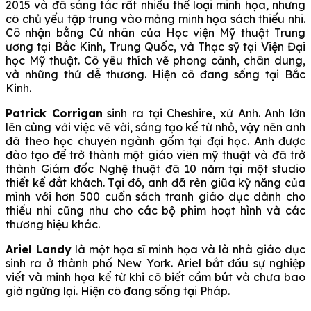
2015 và đã sáng tác rất nhiều thể loại minh họa, nhưng
cô chủ yếu tập trung vào mảng minh họa sách thiếu nhi.
Cô nhận bằng Cử nhân của Học viện Mỹ thuật Trung
ương tại Bắc Kinh, Trung Quốc, và Thạc sỹ tại Viện Đại
học Mỹ thuật. Cô yêu thích vẽ phong cảnh, chân dung,
và những thứ dễ thương. Hiện cô đang sống tại Bắc
Kinh.
Patrick Corrigan
sinh ra tại Cheshire, xứ Anh. Anh lớn
lên cùng với việc vẽ vời, sáng tạo kể từ nhỏ, vậy nên anh
đã theo học chuyên ngành gốm tại đại học. Anh được
đào tạo để trở thành một giáo viên mỹ thuật và đã trở
thành Giám đốc Nghệ thuật đã 10 năm tại một studio
thiết kế đắt khách. Tại đó, anh đã rèn giũa kỹ năng của
mình với hơn 500 cuốn sách tranh giáo dục dành cho
thiếu nhi cũng như cho các bộ phim hoạt hình và các
thương hiệu khác.
Ariel Landy
là một họa sĩ minh họa và là nhà giáo dục
sinh ra ở thành phố New York. Ariel bắt đầu sự nghiệp
viết và minh họa kể từ khi cô biết cầm bút và chưa bao
giờ ngừng lại. Hiện cô đang sống tại Pháp.