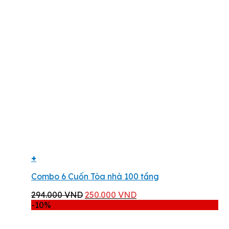
là:
tại
89.000 VND.
là:
80.000 VND.
+
Combo 6 Cuốn Tòa nhà 100 tầng
Giá
Giá
294.000
VND
250.000
VND
gốc
hiện
-10%
là:
tại
294.000 VND.
là: