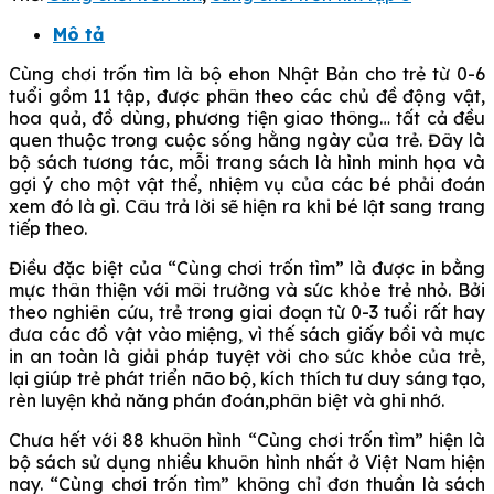
Tập
8:
Mô tả
Sinh
Cùng chơi trốn tìm là bộ ehon Nhật Bản cho trẻ từ 0-6
Vật
tuổi gồm 11 tập, được phân theo các chủ đề động vật,
Biển
hoa quả, đồ dùng, phương tiện giao thông… tất cả đều
số
quen thuộc trong cuộc sống hằng ngày của trẻ. Đây là
lượng
bộ sách tương tác, mỗi trang sách là hình minh họa và
gợi ý cho một vật thể, nhiệm vụ của các bé phải đoán
xem đó là gì. Câu trả lời sẽ hiện ra khi bé lật sang trang
tiếp theo.
Điều đặc biệt của “Cùng chơi trốn tìm” là được in bằng
mực thân thiện với môi trường và sức khỏe trẻ nhỏ. Bởi
theo nghiên cứu, trẻ trong giai đoạn từ 0-3 tuổi rất hay
đưa các đồ vật vào miệng, vì thế sách giấy bồi và mực
in an toàn là giải pháp tuyệt vời cho sức khỏe của trẻ,
lại giúp trẻ phát triển não bộ, kích thích tư duy sáng tạo,
rèn luyện khả năng phán đoán,phân biệt và ghi nhớ.
Chưa hết với 88 khuôn hình “Cùng chơi trốn tìm” hiện là
bộ sách sử dụng nhiều khuôn hình nhất ở Việt Nam hiện
nay. “Cùng chơi trốn tìm” không chỉ đơn thuần là sách