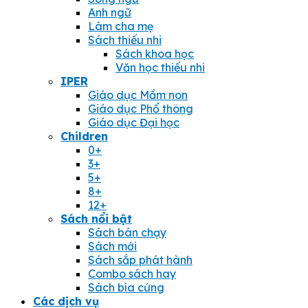
Anh ngữ
Làm cha mẹ
Sách thiếu nhi
Sách khoa học
Văn học thiếu nhi
IPER
Giáo dục Mầm non
Giáo dục Phổ thông
Giáo dục Đại học
Children
0+
3+
5+
8+
12+
Sách nổi bật
Sách bán chạy
Sách mới
Sách sắp phát hành
Combo sách hay
Sách bìa cứng
Các dịch vụ