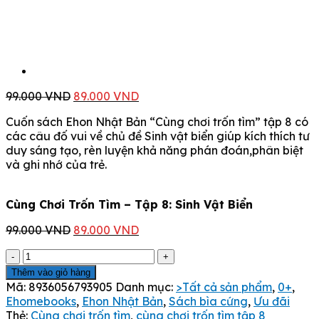
Giá
Giá
99.000
VND
89.000
VND
gốc
hiện
Cuốn sách Ehon Nhật Bản “Cùng chơi trốn tìm” tập 8 có
là:
tại
các câu đố vui về chủ đề Sinh vật biển giúp kích thích tư
99.000 VND.
là:
duy sáng tạo, rèn luyện khả năng phán đoán,phân biệt
89.000 VND.
và ghi nhớ của trẻ.
Cùng Chơi Trốn Tìm – Tập 8: Sinh Vật Biển
Giá
Giá
99.000
VND
89.000
VND
gốc
hiện
Cùng
là:
tại
Chơi
99.000 VND.
là:
Thêm vào giỏ hàng
Trốn
89.000 VND.
Mã:
8936056793905
Danh mục:
>Tất cả sản phẩm
,
0+
,
Tìm
Ehomebooks
,
Ehon Nhật Bản
,
Sách bìa cứng
,
Ưu đãi
-
Thẻ:
Cùng chơi trốn tìm
,
cùng chơi trốn tìm tập 8