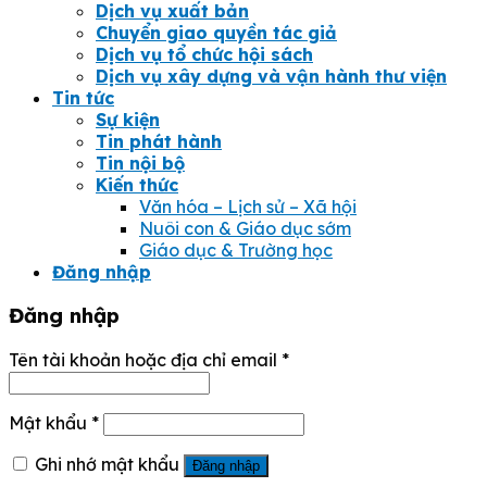
Dịch vụ xuất bản
Chuyển giao quyền tác giả
Dịch vụ tổ chức hội sách
Dịch vụ xây dựng và vận hành thư viện
Tin tức
Sự kiện
Tin phát hành
Tin nội bộ
Kiến thức
Văn hóa – Lịch sử – Xã hội
Nuôi con & Giáo dục sớm
Giáo dục & Trường học
Đăng nhập
Đăng nhập
Tên tài khoản hoặc địa chỉ email
*
Mật khẩu
*
Ghi nhớ mật khẩu
Đăng nhập