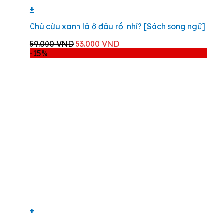
+
Chú cừu xanh lá ở đâu rồi nhỉ? [Sách song ngữ]
Giá
Giá
59.000
VND
53.000
VND
gốc
hiện
-15%
là:
tại
59.000 VND.
là:
53.000 VND.
+