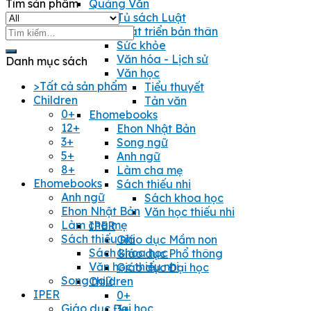
Tìm sản phẩm
Quảng Văn
Tủ sách Luật
Tìm
Phát triển bản thân
kiếm:
Sức khỏe
Văn hóa - Lịch sử
Danh mục sách
Văn học
>Tất cả sản phẩm
Tiểu thuyết
Children
Tản văn
0+
Ehomebooks
12+
Ehon Nhật Bản
3+
Song ngữ
5+
Anh ngữ
8+
Làm cha mẹ
Ehomebooks
Sách thiếu nhi
Anh ngữ
Sách khoa học
Ehon Nhật Bản
Văn học thiếu nhi
Làm cha mẹ
IPER
Sách thiếu nhi
Giáo dục Mầm non
Sách khoa học
Giáo dục Phổ thông
Văn học thiếu nhi
Giáo dục Đại học
Song ngữ
Children
IPER
0+
Giáo dục Đại học
3+