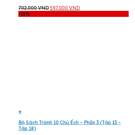
Giá
Giá
702.000
VND
597.000
VND
gốc
hiện
-15%
là:
tại
702.000 VND.
là:
597.000 VND.
+
Bộ Sách Tranh 10 Chú Ếch – Phần 3 (Tập 13 –
Tập 18)