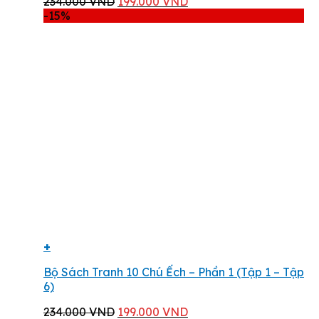
Giá
Giá
234.000
VND
199.000
VND
gốc
hiện
-15%
là:
tại
234.000 VND.
là:
199.000 VND.
+
Bộ Sách Tranh 10 Chú Ếch – Phần 1 (Tập 1 – Tập
6)
Giá
Giá
234.000
VND
199.000
VND