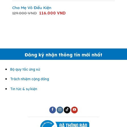
Cha Mẹ Vô Điều Kiện
Giá
Giá
129.000
VND
116.000
VND
gốc
hiện
là:
tại
129.000 VND.
là:
116.000 VND.
Đăng ký nhận thông tin mới nhất
Bộ quy tắc ứng xử
Trách nhiệm cộng đồng
Tin tức & sự kiện