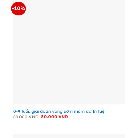
-10%
0-9 tuổi, giai đoạn vàng ươm mầm đa trí tuệ
Giá
Giá
89.000
VND
80.000
VND
gốc
hiện
là:
tại
89.000 VND.
là:
80.000 VND.