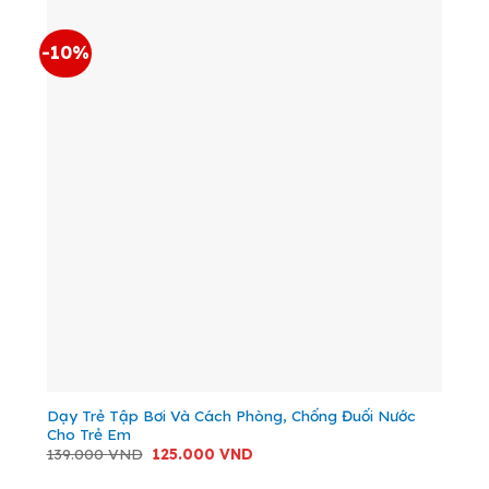
-10%
Dạy Trẻ Tập Bơi Và Cách Phòng, Chống Đuối Nước
Cho Trẻ Em
Giá
Giá
139.000
VND
125.000
VND
gốc
hiện
là:
tại