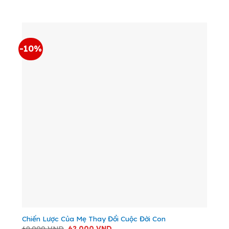
là:
tại
49.000 VND.
là:
44.000 VND.
-10%
Chiến Lược Của Mẹ Thay Đổi Cuộc Đời Con
Giá
Giá
69.000
VND
62.000
VND