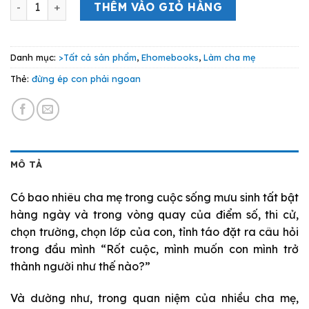
Đừng Ép Con Phải Ngoan số lượng
là:
tại
THÊM VÀO GIỎ HÀNG
89.000 VND.
là:
80.000 VND.
Danh mục:
>Tất cả sản phẩm
,
Ehomebooks
,
Làm cha mẹ
Thẻ:
đừng ép con phải ngoan
MÔ TẢ
Có bao nhiêu cha mẹ trong cuộc sống mưu sinh tất bật
hàng ngày và trong vòng quay của điểm số, thi cử,
chọn trường, chọn lớp của con, tỉnh táo đặt ra câu hỏi
trong đầu mình “Rốt cuộc, mình muốn con mình trở
thành người như thế nào?”
Và dường như, trong quan niệm của nhiều cha mẹ,