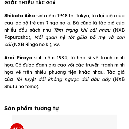
GIỚI THIỆU TÁC GIẢ
Shibata Aiko
sinh năm 1948 tại Tokyo, là đại diện của
câu lạc bộ trẻ em Ringo no ki. Bà cũng là tác giả của
nhiều đầu sách như
Tâm trạng khi cãi nhau
(NXB
Popurasha),
Mối quan hệ tốt giữa bố mẹ và con
cái
(NXB Ringo no ki), v.v.
Arai Piroyo
sinh năm 1984, là họa sĩ vẽ tranh minh
họa. Cô được đánh giá cao với các truyện tranh minh
họa vẽ trên nhiều phương tiện khác nhau. Tác giả
của
Tôi tuyệt đối không ngược đãi đâu đấy
(NXB
Shufu no tomo).
Sản phẩm tương tự