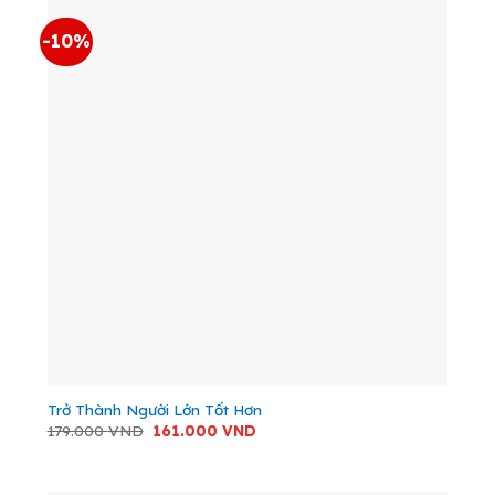
-10%
Trở Thành Người Lớn Tốt Hơn
Giá
Giá
179.000
VND
161.000
VND
gốc
hiện
là:
tại
179.000 VND.
là:
161.000 VND.