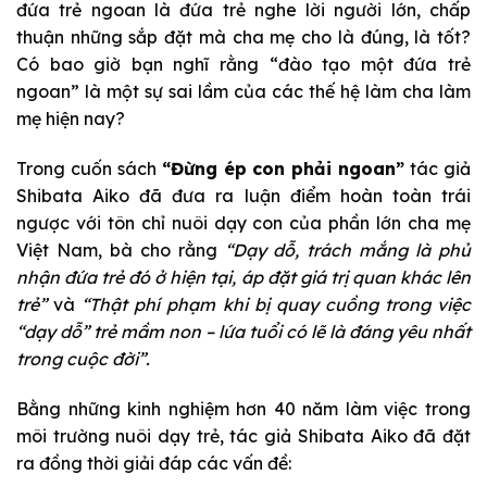
đứa trẻ ngoan là đứa trẻ nghe lời người lớn, chấp
thuận những sắp đặt mà cha mẹ cho là đúng, là tốt?
Có bao giờ bạn nghĩ rằng “đào tạo một đứa trẻ
ngoan” là một sự sai lầm của các thế hệ làm cha làm
mẹ hiện nay?
Trong cuốn sách
“Đừng ép con phải ngoan”
tác giả
Shibata Aiko đã đưa ra luận điểm hoàn toàn trái
ngược với tôn chỉ nuôi dạy con của phần lớn cha mẹ
Việt Nam, bà cho rằng
“Dạy dỗ, trách mắng là phủ
nhận đứa trẻ đó ở hiện tại, áp đặt giá trị quan khác lên
trẻ”
và
“Thật phí phạm khi bị quay cuồng trong việc
“dạy dỗ” trẻ mầm non – lứa tuổi có lẽ là đáng yêu nhất
trong cuộc đời”.
Bằng những kinh nghiệm hơn 40 năm làm việc trong
môi trường nuôi dạy trẻ, tác giả Shibata Aiko đã đặt
ra đồng thời giải đáp các vấn đề: