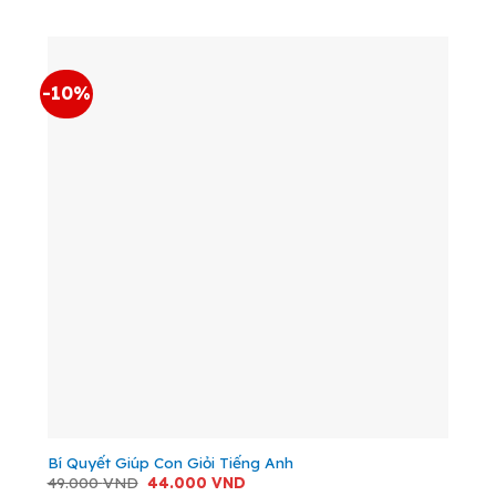
là:
tại
109.000 VND.
là:
98.000 VND.
-10%
Bí Quyết Giúp Con Giỏi Tiếng Anh
Giá
Giá
49.000
VND
44.000
VND
gốc
hiện