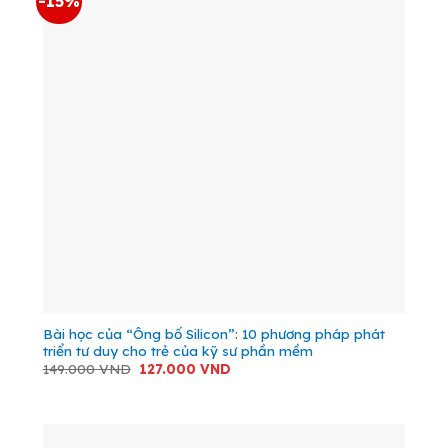
-15%
Bài học của “Ông bố Silicon”: 10 phương pháp phát
triển tư duy cho trẻ của kỹ sư phần mềm
Giá
Giá
149.000
VND
127.000
VND
gốc
hiện
là:
tại
149.000 VND.
là:
127.000 VND.