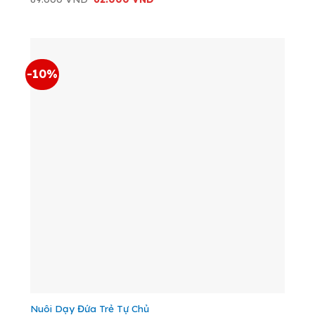
gốc
hiện
là:
tại
69.000 VND.
là:
62.000 VND.
-10%
Nuôi Dạy Đứa Trẻ Tự Chủ