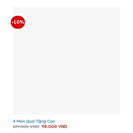
139.000 VND.
là:
125.000 VND.
-10%
4 Món Quà Tặng Con
Giá
Giá
109.000
VND
98.000
VND
gốc
hiện