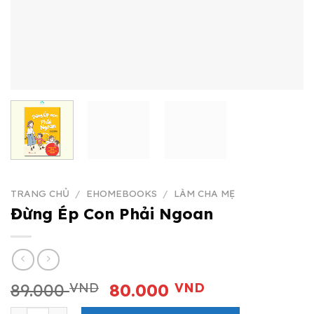
TRANG CHỦ
/
EHOMEBOOKS
/
LÀM CHA MẸ
Đừng Ép Con Phải Ngoan
Giá
Giá
89.000
VND
80.000
VND
gốc
hiện