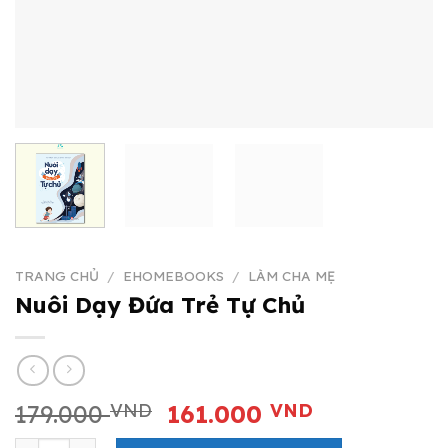
TRANG CHỦ
/
EHOMEBOOKS
/
LÀM CHA MẸ
Nuôi Dạy Đứa Trẻ Tự Chủ
Giá
Giá
179.000
VND
161.000
VND
gốc
hiện