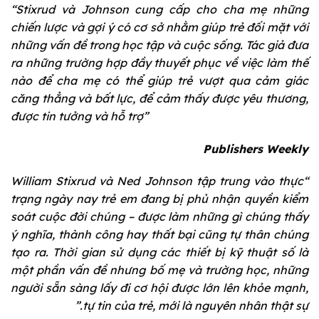
“Stixrud và Johnson cung cấp cho cha mẹ những
chiến lược và gợi ý có cơ sở nhằm giúp trẻ đối mặt với
những vấn đề trong học tập và cuộc sống. Tác giả đưa
ra những trường hợp đầy thuyết phục về việc làm thế
nào để cha mẹ có thể giúp trẻ vượt qua cảm giác
căng thẳng và bất lực, để cảm thấy được yêu thương,
được tin tưởng và hỗ trợ”
Publishers Weekly
“William Stixrud và Ned Johnson tập trung vào thực
trạng ngày nay trẻ em đang bị phủ nhận quyền kiểm
soát cuộc đời chúng – được làm những gì chúng thấy
ý nghĩa, thành công hay thất bại cũng tự thân chúng
tạo ra. Thời gian sử dụng các thiết bị kỹ thuật số là
một phần vấn đề nhưng bố mẹ và trường học, những
người sẵn sàng lấy đi cơ hội được lớn lên khỏe mạnh,
tự tin của trẻ, mới là nguyên nhân thật sự.”