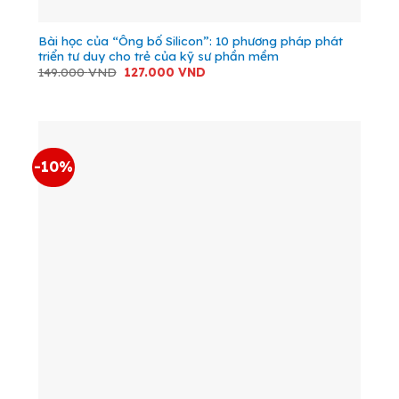
Bài học của “Ông bố Silicon”: 10 phương pháp phát
triển tư duy cho trẻ của kỹ sư phần mềm
Giá
Giá
149.000
VND
127.000
VND
gốc
hiện
là:
tại
149.000 VND.
là:
127.000 VND.
-10%