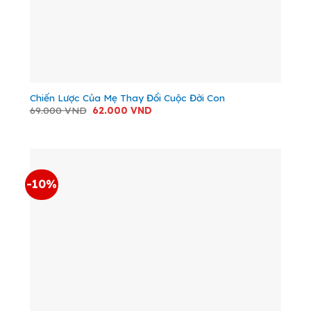
Chiến Lược Của Mẹ Thay Đổi Cuộc Đời Con
Giá
Giá
69.000
VND
62.000
VND
gốc
hiện
là:
tại
69.000 VND.
là:
62.000 VND.
-10%