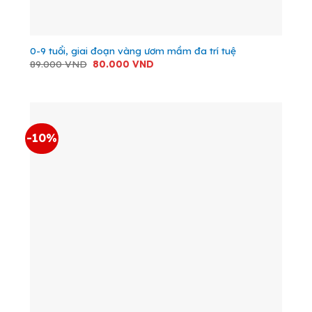
0-9 tuổi, giai đoạn vàng ươm mầm đa trí tuệ
Giá
Giá
89.000
VND
80.000
VND
gốc
hiện
là:
tại
89.000 VND.
là:
80.000 VND.
-10%