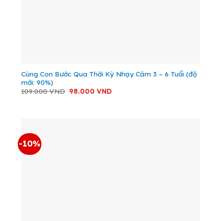
Cùng Con Bước Qua Thời Kỳ Nhạy Cảm 3 – 6 Tuổi (độ
mới: 90%)
Giá
Giá
109.000
VND
98.000
VND
gốc
hiện
là:
tại
109.000 VND.
là:
98.000 VND.
-10%