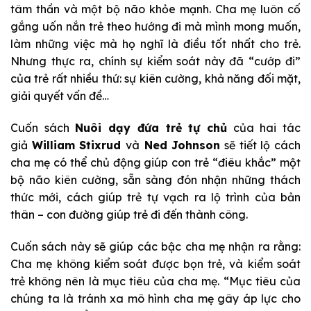
tâm thần và một bộ não khỏe mạnh. Cha mẹ luôn cố
gắng uốn nắn trẻ theo hướng đi mà mình mong muốn,
làm những việc mà họ nghĩ là điều tốt nhất cho trẻ.
Nhưng thực ra, chính sự kiểm soát này đã “cướp đi”
của trẻ rất nhiều thứ: sự kiên cường, khả năng đối mặt,
giải quyết vấn đề…
Cuốn sách
Nuôi dạy đứa trẻ tự chủ
của hai tác
giả
William Stixrud
và
Ned Johnson
sẽ tiết lộ cách
cha mẹ có thể chủ động giúp con trẻ “điêu khắc” một
bộ não kiên cường, sẵn sàng đón nhận những thách
thức mới, cách giúp trẻ tự vạch ra lộ trình của bản
thân – con đường giúp trẻ đi đến thành công.
Cuốn sách này sẽ giúp các bậc cha mẹ nhận ra rằng:
Cha mẹ không kiểm soát được bọn trẻ, và kiểm soát
trẻ không nên là mục tiêu của cha mẹ. “Mục tiêu của
chúng ta là tránh xa mô hình cha mẹ gây áp lực cho