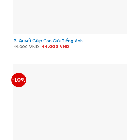
Bí Quyết Giúp Con Giỏi Tiếng Anh
Giá
Giá
49.000
VND
44.000
VND
gốc
hiện
là:
tại
49.000 VND.
là:
44.000 VND.
-10%