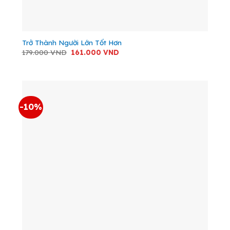
Trở Thành Người Lớn Tốt Hơn
Giá
Giá
179.000
VND
161.000
VND
gốc
hiện
là:
tại
179.000 VND.
là:
161.000 VND.
-10%