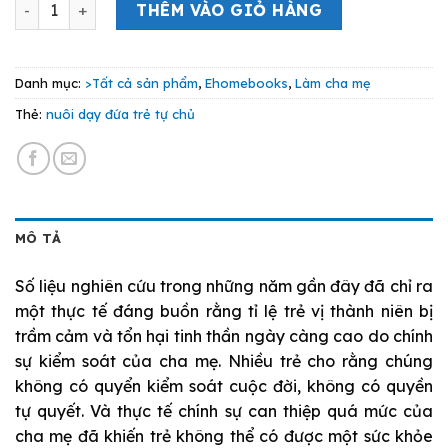
Nuôi Dạy Đứa Trẻ Tự Chủ số lượng
là:
tại
THÊM VÀO GIỎ HÀNG
179.000 VND.
là:
161.000 V
Danh mục:
>Tất cả sản phẩm
,
Ehomebooks
,
Làm cha mẹ
Thẻ:
nuôi dạy đứa trẻ tự chủ
MÔ TẢ
Số liệu nghiên cứu trong những năm gần đây đã chỉ ra
một thực tế đáng buồn rằng tỉ lệ trẻ vị thành niên bị
trầm cảm và tổn hại tinh thần ngày càng cao do chính
sự kiểm soát của cha mẹ. Nhiều trẻ cho rằng chúng
không có quyển kiểm soát cuộc đời, không có quyền
tự quyết. Và thực tế chính sự can thiệp quá mức của
cha mẹ đã khiến trẻ không thể có được một sức khỏe