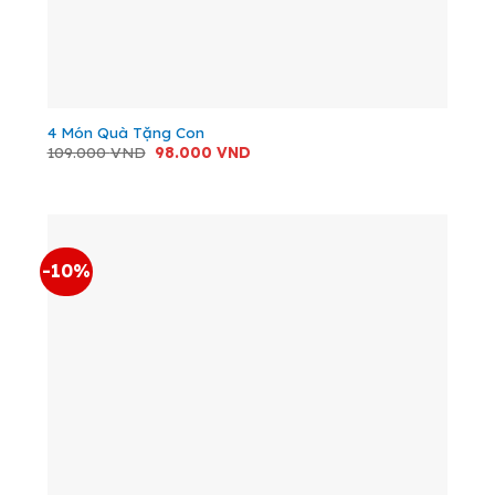
4 Món Quà Tặng Con
Giá
Giá
109.000
VND
98.000
VND
gốc
hiện
là:
tại
109.000 VND.
là:
98.000 VND.
-10%