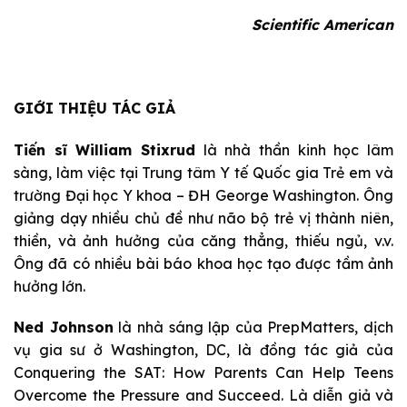
Scientific American
GIỚI THIỆU TÁC GIẢ
Tiến sĩ William Stixrud
là nhà thần kinh học lâm
sàng, làm việc tại Trung tâm Y tế Quốc gia Trẻ em và
trường Đại học Y khoa – ĐH George Washington. Ông
giảng dạy nhiều chủ đề như não bộ trẻ vị thành niên,
thiền, và ảnh hưởng của căng thẳng, thiếu ngủ, v.v.
Ông đã có nhiều bài báo khoa học tạo được tầm ảnh
hưởng lớn.
Ned Johnson
là nhà sáng lập của PrepMatters, dịch
vụ gia sư ở Washington, DC, là đồng tác giả của
Conquering the SAT: How Parents Can Help Teens
Overcome the Pressure and Succeed. Là diễn giả và