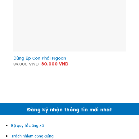
Đừng Ép Con Phải Ngoan
Giá
Giá
89.000
VND
80.000
VND
gốc
hiện
là:
tại
89.000 VND.
là:
80.000 VND.
Đăng ký nhận thông tin mới nhất
Bộ quy tắc ứng xử
Trách nhiệm cộng đồng