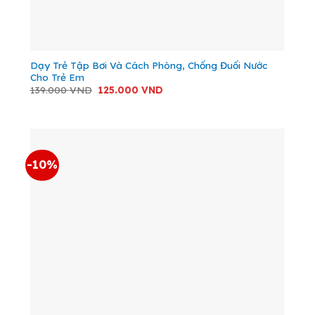
Dạy Trẻ Tập Bơi Và Cách Phòng, Chống Đuối Nước
Cho Trẻ Em
Giá
Giá
139.000
VND
125.000
VND
gốc
hiện
là:
tại
139.000 VND.
là:
125.000 VND.
-10%