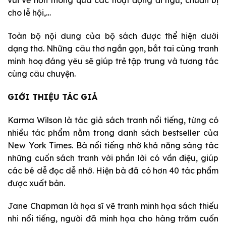
vui vẻ hơn thông qua các hoạt động đi ngủ, chuẩn bị
cho lễ hội,…
Toàn bộ nội dung của bộ sách được thể hiện dưới
dạng thơ. Những câu thơ ngắn gọn, bắt tai cùng tranh
minh hoạ đáng yêu sẽ giúp trẻ tập trung và tương tác
cùng câu chuyện.
GIỚI THIỆU TÁC GIẢ
Karma Wilson là tác giả sách tranh nổi tiếng, từng có
nhiều tác phẩm nằm trong danh sách bestseller của
New York Times. Bà nổi tiếng nhờ khả năng sáng tác
những cuốn sách tranh với phần lời có vần điệu, giúp
các bé dễ đọc dễ nhớ. Hiện bà đã có hơn 40 tác phẩm
được xuất bản.
Jane Chapman là họa sĩ vẽ tranh minh họa sách thiếu
nhi nổi tiếng, người đã minh họa cho hàng trăm cuốn