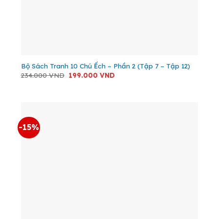
Bộ Sách Tranh 10 Chú Ếch – Phần 2 (Tập 7 – Tập 12)
Giá
Giá
234.000
VND
199.000
VND
gốc
hiện
là:
tại
234.000 VND.
là:
199.000 VND.
-15%