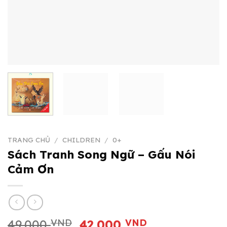
TRANG CHỦ
/
CHILDREN
/
0+
Sách Tranh Song Ngữ – Gấu Nói
Cảm Ơn
Giá
Giá
49.000
VND
42.000
VND