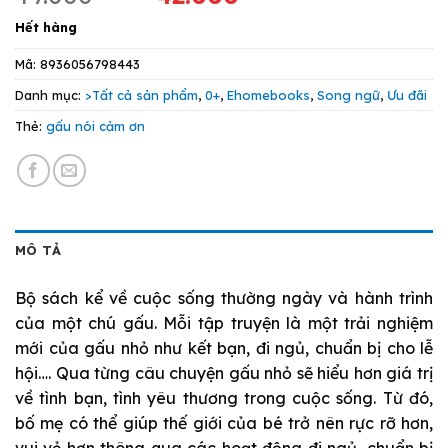
gốc
hiện
Hết hàng
là:
tại
49.000 VND.
là:
Mã:
8936056798443
42.000 VND.
Danh mục:
>Tất cả sản phẩm
,
0+
,
Ehomebooks
,
Song ngữ
,
Ưu đãi
Thẻ:
gấu nói cảm ơn
MÔ TẢ
Bộ sách kể về cuộc sống thường ngày và hành trình
của một chú gấu. Mỗi tập truyện là một trải nghiệm
mới của gấu nhỏ như kết bạn, đi ngủ, chuẩn bị cho lễ
hội…. Qua từng câu chuyện gấu nhỏ sẽ hiểu hơn giá trị
về tình bạn, tình yêu thương trong cuộc sống. Từ đó,
bố mẹ có thể giúp thế giới của bé trở nên rực rỡ hơn,