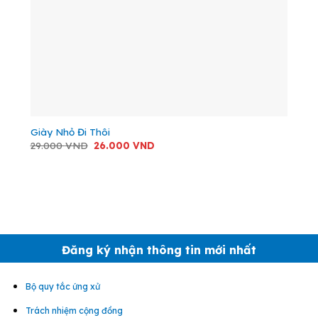
Giày Nhỏ Đi Thôi
Giá
Giá
29.000
VND
26.000
VND
gốc
hiện
là:
tại
29.000 VND.
là:
26.000 VND.
Đăng ký nhận thông tin mới nhất
Bộ quy tắc ứng xử
Trách nhiệm cộng đồng