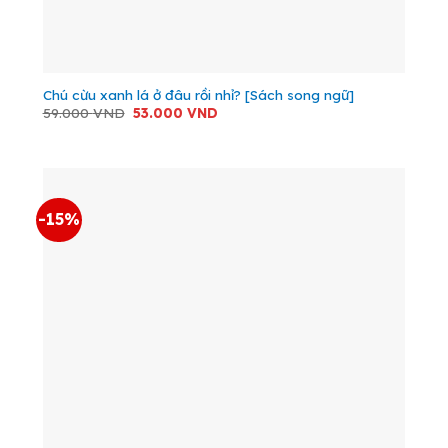
Chú cừu xanh lá ở đâu rồi nhỉ? [Sách song ngữ]
Giá
Giá
59.000
VND
53.000
VND
gốc
hiện
là:
tại
59.000 VND.
là:
53.000 VND.
-15%