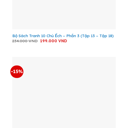
Bộ Sách Tranh 10 Chú Ếch – Phần 3 (Tập 13 – Tập 18)
Giá
Giá
234.000
VND
199.000
VND
gốc
hiện
là:
tại
234.000 VND.
là:
199.000 VND.
-15%