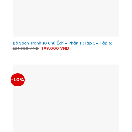
Bộ Sách Tranh 10 Chú Ếch – Phần 1 (Tập 1 – Tập 6)
Giá
Giá
234.000
VND
199.000
VND
gốc
hiện
là:
tại
234.000 VND.
là:
199.000 VND.
-10%