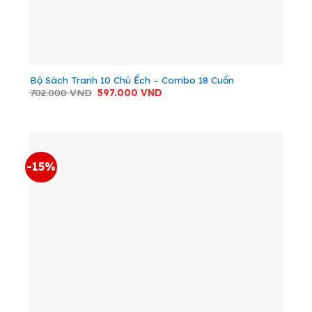
Bộ Sách Tranh 10 Chú Ếch – Combo 18 Cuốn
Giá
Giá
702.000
VND
597.000
VND
gốc
hiện
là:
tại
702.000 VND.
là:
597.000 VND.
-15%