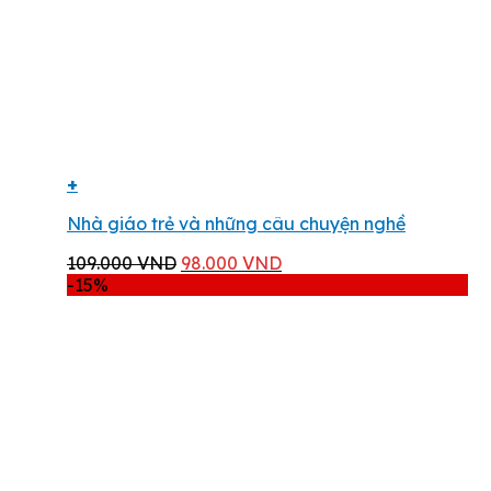
+
Nhà giáo trẻ và những câu chuyện nghề
Giá
Giá
109.000
VND
98.000
VND
gốc
hiện
-15%
là:
tại
109.000 VND.
là:
98.000 VND.