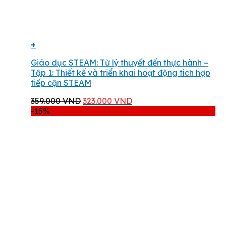
+
Giáo dục STEAM: Từ lý thuyết đến thực hành –
Tập 1: Thiết kế và triển khai hoạt động tích hợp
tiếp cận STEAM
Giá
Giá
359.000
VND
323.000
VND
gốc
hiện
-15%
là:
tại
359.000 VND.
là:
323.000 VND.