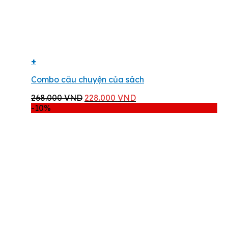
+
Combo câu chuyện của sách
Giá
Giá
268.000
VND
228.000
VND
gốc
hiện
-10%
là:
tại
268.000 VND.
là:
228.000 VND.