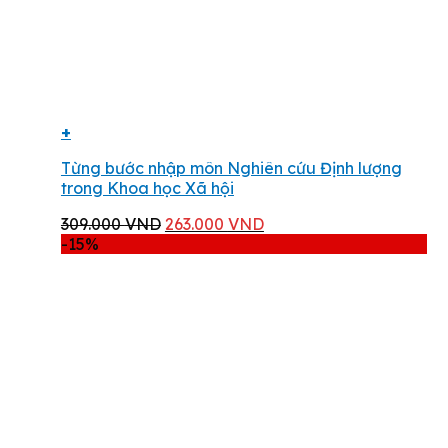
+
Từng bước nhập môn Nghiên cứu Định lượng
trong Khoa học Xã hội
Giá
Giá
309.000
VND
263.000
VND
gốc
hiện
-15%
là:
tại
309.000 VND.
là:
263.000 VND.