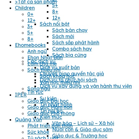
>Tất cả sản phẩm
5+
Children
8+
0+
12+
12+
Sách nổi bật
3+
Sách bán chạy
5+
Sách mới
8+
Sách sắp phát hành
Ehomebooks
Combo sách hay
Anh ngữ
Sách bìa cứng
Ehon Nhật Bản
Các dịch vụ
Làm cha mẹ
Dịch vụ xuất bản
Sách thiếu nhi
Chuyển giao quyền tác giả
Sách khoa học
Dịch vụ tổ chức hội sách
Văn học thiếu nhi
Dịch vụ xây dựng và vận hành thư viện
Song ngữ
Tin tức
IPER
Sự kiện
Giáo dục Đại học
Tin phát hành
Giáo dục Mầm non
Tin nội bộ
Giáo dục Phổ thông
Kiến thức
Quảng Văn
Văn hóa – Lịch sử – Xã hội
Phát triển bản thân
Nuôi con & Giáo dục sớm
Sức khỏe
Giáo dục & Trường học
Tủ sách Luật