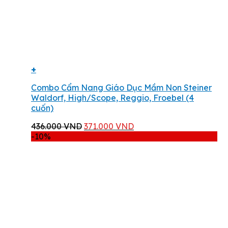
+
Combo Cẩm Nang Giáo Dục Mầm Non Steiner
Waldorf, High/Scope, Reggio, Froebel (4
cuốn)
Giá
Giá
436.000
VND
371.000
VND
gốc
hiện
-10%
là:
tại
436.000 VND.
là:
371.000 VND.