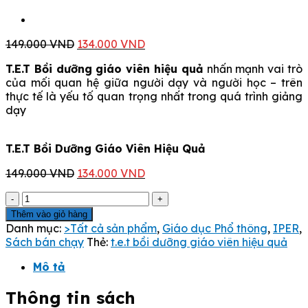
Giá
Giá
149.000
VND
134.000
VND
gốc
hiện
T.E.T Bồi dưỡng giáo viên hiệu quả
nhấn mạnh vai trò
là:
tại
của mối quan hệ giữa người dạy và người học – trên
149.000 VND.
là:
thực tế là yếu tố quan trọng nhất trong quá trình giảng
134.000 VND.
dạy
T.E.T Bồi Dưỡng Giáo Viên Hiệu Quả
Giá
Giá
149.000
VND
134.000
VND
gốc
hiện
T.E.T
là:
tại
Bồi
149.000 VND.
là:
Thêm vào giỏ hàng
Dưỡng
134.000 VND.
Danh mục:
>Tất cả sản phẩm
,
Giáo dục Phổ thông
,
IPER
,
Giáo
Sách bán chạy
Thẻ:
t.e.t bồi dưỡng giáo viên hiệu quả
Viên
Hiệu
Mô tả
Quả
số
Thông tin sách
lượng