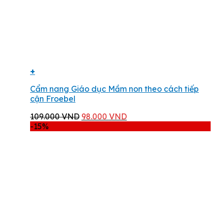
+
Cẩm nang Giáo dục Mầm non theo cách tiếp
cận Froebel
Giá
Giá
109.000
VND
98.000
VND
gốc
hiện
-15%
là:
tại
109.000 VND.
là:
98.000 VND.