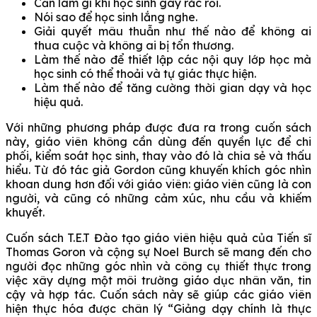
Cần làm gì khi học sinh gây rắc rối.
Nói sao để học sinh lắng nghe.
Giải quyết mâu thuẫn như thế nào để không ai
thua cuộc và không ai bị tổn thương.
Làm thế nào để thiết lập các nội quy lớp học mà
học sinh có thể thoải và tự giác thực hiện.
Làm thế nào để tăng cường thời gian dạy và học
hiệu quả.
Với những phương pháp được đưa ra trong cuốn sách
này, giáo viên không cần dùng đến quyền lực để chi
phối, kiểm soát học sinh, thay vào đó là chia sẻ và thấu
hiểu. Từ đó tác giả Gordon cũng khuyến khích góc nhìn
khoan dung hơn đối với giáo viên: giáo viên cũng là con
người, và cũng có những cảm xúc, nhu cầu và khiếm
khuyết.
Cuốn sách T.E.T Đào tạo giáo viên hiệu quả của Tiến sĩ
Thomas Goron và cộng sự Noel Burch sẽ mang đến cho
người đọc những góc nhìn và công cụ thiết thực trong
việc xây dựng một môi trường giáo dục nhân văn, tin
cậy và hợp tác. Cuốn sách này sẽ giúp các giáo viên
hiện thực hóa được chân lý “Giảng dạy chính là thực