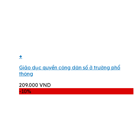
+
Giáo dục quyền công dân số ở trường phổ
thông
209.000
VND
-10%