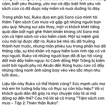
cảm, biết yêu thương, ước mơ và đặc biệt tình yêu với
sách của cô đã được nảy mầm và nuôi dưỡng từ đây.
Trong phần hai, Ruko đưa em gái Sara của mình tới
thăm Tiệm sách Cơn mưa và gặp gỡ những người bạn
yêu quý. Nhưng xui xẻo thay, một vị khách khét tiếng
quái đản bất ngờ ghé thăm khiến không chỉ Sara mà
còn cả tiệm sách rơi vào hiểm cảnh. Một sứ mệnh giải
cứu mới lại được đặt ra. Ruko bé nhỏ dù đã trưởng
thành hơn trước, nhưng màn phiêu lưu trong phần hai đã
thăng cấp, sự khó khăn và nguy hiểm luôn rình rập cô và
mọi người. Ruko và những người bạn đã đi lạc tới vùng
đất mới đầy hiểm nguy: từ Cánh đồng Mặt Trăng bị kiểm
soát bởi người phụ nữ Akubi đến Rừng hươu cao cổ đầy
những răng nanh ánh sáng bay vèo vèo sắc nhọn như
lưỡi dao…
Liệu lần này Ruko có thể thành công? Sức mạnh ước mơ
mà em tin tưởng bấy lâu có thực sự còn hữu hiệu? Và vị
khách quái đản đã gây ra mọi chuyện này là ai mà
đáng sợ đến thế? Câu trả lời sẽ có trong “Tiệm sách cơn
mưa – Tập 2: Thiên thần Ruko”.