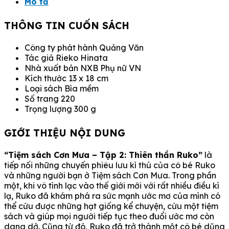
Thiên
Mô tả
Thần
Ruko
THÔNG TIN CUỐN SÁCH
số
lượng
Công ty phát hành Quảng Văn
Tác giả Rieko Hinata
Nhà xuất bản NXB Phụ nữ VN
Kích thước 13 x 18 cm
Loại sách Bìa mềm
Số trang 220
Trọng lượng 300 g
GIỚI THIỆU NỘI DUNG
“Tiệm sách Cơn Mưa – Tập 2: Thiên thần Ruko”
là
tiếp nối những chuyến phiêu lưu kì thú của cô bé Ruko
và những người bạn ở Tiệm sách Cơn Mưa. Trong phần
một, khi vô tình lạc vào thế giới mới với rất nhiều điều kì
lạ, Ruko đã khám phá ra sức mạnh ước mơ của mình có
thể cứu được những hạt giống kể chuyện, cứu một tiệm
sách và giúp mọi người tiếp tục theo đuổi ước mơ còn
dang dở. Cũng từ đó, Ruko đã trở thành một cô bé dũng