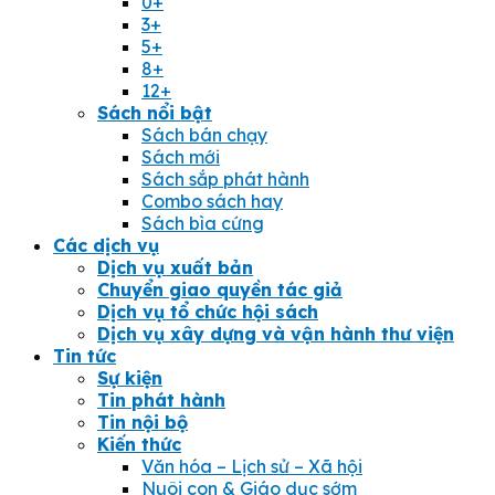
0+
3+
5+
8+
12+
Sách nổi bật
Sách bán chạy
Sách mới
Sách sắp phát hành
Combo sách hay
Sách bìa cứng
Các dịch vụ
Dịch vụ xuất bản
Chuyển giao quyền tác giả
Dịch vụ tổ chức hội sách
Dịch vụ xây dựng và vận hành thư viện
Tin tức
Sự kiện
Tin phát hành
Tin nội bộ
Kiến thức
Văn hóa – Lịch sử – Xã hội
Nuôi con & Giáo dục sớm