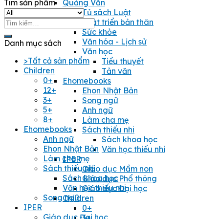
Tìm sản phẩm
Quảng Văn
Tủ sách Luật
Tìm
Phát triển bản thân
kiếm:
Sức khỏe
Văn hóa - Lịch sử
Danh mục sách
Văn học
>Tất cả sản phẩm
Tiểu thuyết
Children
Tản văn
0+
Ehomebooks
12+
Ehon Nhật Bản
3+
Song ngữ
5+
Anh ngữ
8+
Làm cha mẹ
Ehomebooks
Sách thiếu nhi
Anh ngữ
Sách khoa học
Ehon Nhật Bản
Văn học thiếu nhi
Làm cha mẹ
IPER
Sách thiếu nhi
Giáo dục Mầm non
Sách khoa học
Giáo dục Phổ thông
Văn học thiếu nhi
Giáo dục Đại học
Song ngữ
Children
IPER
0+
Giáo dục Đại học
3+