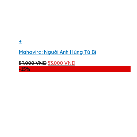
+
Mahavira: Người Anh Hùng Từ Bi
Giá
Giá
59.000
VND
53.000
VND
gốc
hiện
-15%
là:
tại
59.000 VND.
là:
53.000 VND.