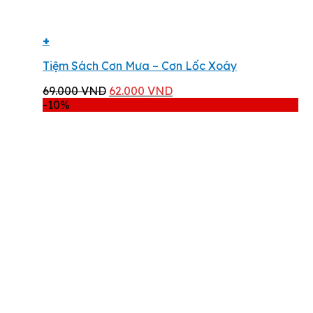
+
Tiệm Sách Cơn Mưa – Cơn Lốc Xoáy
Giá
Giá
69.000
VND
62.000
VND
gốc
hiện
-10%
là:
tại
69.000 VND.
là:
62.000 VND.