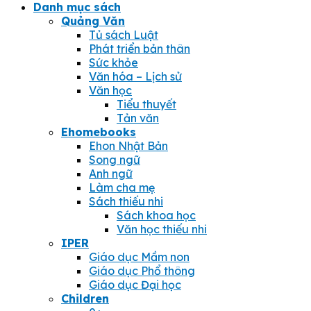
Danh mục sách
Quảng Văn
Tủ sách Luật
Phát triển bản thân
Sức khỏe
Văn hóa – Lịch sử
Văn học
Tiểu thuyết
Tản văn
Ehomebooks
Ehon Nhật Bản
Song ngữ
Anh ngữ
Làm cha mẹ
Sách thiếu nhi
Sách khoa học
Văn học thiếu nhi
IPER
Giáo dục Mầm non
Giáo dục Phổ thông
Giáo dục Đại học
Children