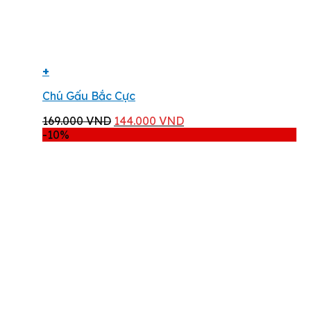
+
Chú Gấu Bắc Cực
Giá
Giá
169.000
VND
144.000
VND
gốc
hiện
-10%
là:
tại
169.000 VND.
là:
144.000 VND.