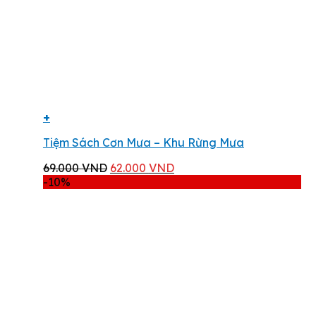
+
Tiệm Sách Cơn Mưa – Khu Rừng Mưa
Giá
Giá
69.000
VND
62.000
VND
gốc
hiện
-10%
là:
tại
69.000 VND.
là:
62.000 VND.