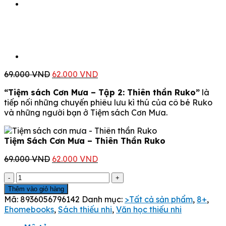
Giá
Giá
69.000
VND
62.000
VND
gốc
hiện
“Tiệm sách Cơn Mưa – Tập 2: Thiên thần Ruko”
là
là:
tại
tiếp nối những chuyến phiêu lưu kì thú của cô bé Ruko
69.000 VND.
là:
và những người bạn ở Tiệm sách Cơn Mưa.
62.000 VND.
Tiệm Sách Cơn Mưa – Thiên Thần Ruko
Giá
Giá
69.000
VND
62.000
VND
gốc
hiện
Tiệm
là:
tại
Sách
69.000 VND.
là:
Thêm vào giỏ hàng
Cơn
62.000 VND.
Mã:
8936056796142
Danh mục:
>Tất cả sản phẩm
,
8+
,
Mưa
Ehomebooks
,
Sách thiếu nhi
,
Văn học thiếu nhi
-