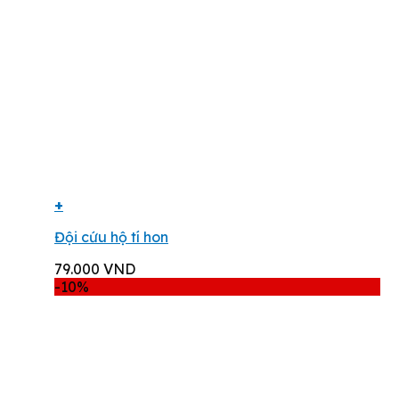
+
Đội cứu hộ tí hon
79.000
VND
-10%