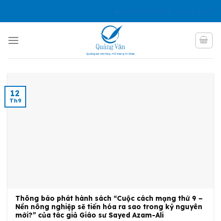
Skip
🏊 Đơn từ 150K tặng sách “
to
content
12
Th9
Thông báo phát hành sách “Cuộc cách mạng thứ 9 –
Nền nông nghiệp sẽ tiến hóa ra sao trong kỷ nguyên
mới?” của tác giả Giáo sư Sayed Azam-Ali