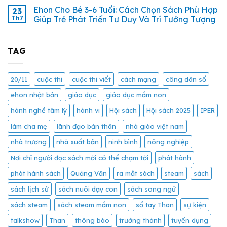
Ehon Cho Bé 3-6 Tuổi: Cách Chọn Sách Phù Hợp
23
Th7
Giúp Trẻ Phát Triển Tư Duy Và Trí Tưởng Tượng
TAG
20/11
cuộc thi
cuộc thi viết
cách mạng
công dân số
ehon nhật bản
giáo dục
giáo dục mầm non
hành nghề tâm lý
hành vi
Hội sách
Hội sách 2025
IPER
làm cha mẹ
lãnh đạo bản thân
nhà giáo việt nam
nhà trương
nhà xuất bản
ninh bình
nông nghiệp
Nơi chỉ người đọc sách mới có thể chạm tới
phát hành
phát hành sách
Quảng Văn
ra mắt sách
steam
sách
sách lịch sử
sách nuôi dạy con
sách song ngữ
sách steam
sách steam mầm non
sổ tay Than
sự kiện
talkshow
Than
thông báo
trưởng thành
tuyển dụng