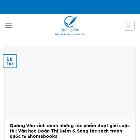
Skip
🏊 Đơn từ 150K tặng sách “
to
content
16
Th6
Quảng Văn vinh danh những tác phẩm đoạt giải cuộc
thi: Văn học Đoàn Thị Điểm & Sáng tác sách tranh
quốc tế Ehomebooks