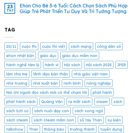
Ehon Cho Bé 3-6 Tuổi: Cách Chọn Sách Phù Hợp
23
Th7
Giúp Trẻ Phát Triển Tư Duy Và Trí Tưởng Tượng
TAG
20/11
cuộc thi
cuộc thi viết
cách mạng
công dân số
ehon nhật bản
giáo dục
giáo dục mầm non
hành nghề tâm lý
hành vi
Hội sách
Hội sách 2025
IPER
làm cha mẹ
lãnh đạo bản thân
nhà giáo việt nam
nhà trương
nhà xuất bản
ninh bình
nông nghiệp
Nơi chỉ người đọc sách mới có thể chạm tới
phát hành
phát hành sách
Quảng Văn
ra mắt sách
steam
sách
sách lịch sử
sách nuôi dạy con
sách song ngữ
sách steam
sách steam mầm non
sổ tay Than
sự kiện
talkshow
Than
thông báo
trưởng thành
tuyển dụng