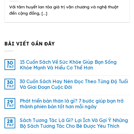
Với tâm huyết lan tỏa giá trị văn chương và nghệ thuật
đến cộng đồng, [...]
BÀI VIẾT GẦN ĐÂY
15 Cuốn Sách Về Sức Khỏe Giúp Bạn Sống
30
Th7
Khỏe Mạnh Và Hiểu Cơ Thể Hơn
30 Cuốn Sách Hay Nên Đọc Theo Từng Độ Tuổi
30
Th7
Và Giai Đoạn Cuộc Đời
Phát triển bản thân là gì? 7 bước giúp bạn trở
29
Th7
thành phiên bản tốt hơn mỗi ngày
Sách Tương Tác Là Gì? Lợi Ích Và Gợi Ý Những
28
Th7
Bộ Sách Tương Tác Cho Bé Được Yêu Thích