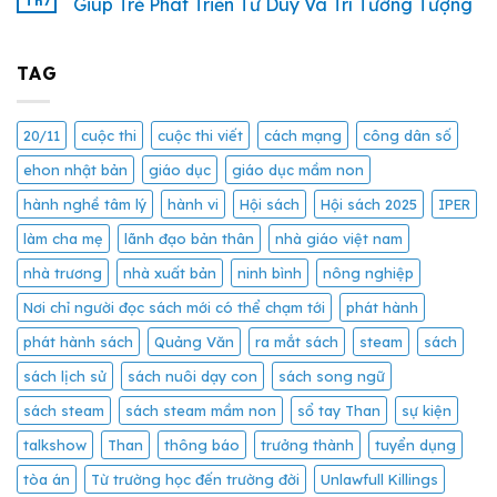
Th7
Giúp Trẻ Phát Triển Tư Duy Và Trí Tưởng Tượng
TAG
20/11
cuộc thi
cuộc thi viết
cách mạng
công dân số
ehon nhật bản
giáo dục
giáo dục mầm non
hành nghề tâm lý
hành vi
Hội sách
Hội sách 2025
IPER
làm cha mẹ
lãnh đạo bản thân
nhà giáo việt nam
nhà trương
nhà xuất bản
ninh bình
nông nghiệp
Nơi chỉ người đọc sách mới có thể chạm tới
phát hành
phát hành sách
Quảng Văn
ra mắt sách
steam
sách
sách lịch sử
sách nuôi dạy con
sách song ngữ
sách steam
sách steam mầm non
sổ tay Than
sự kiện
talkshow
Than
thông báo
trưởng thành
tuyển dụng
tòa án
Từ trường học đến trường đời
Unlawfull Killings