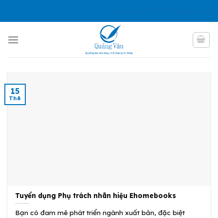
Skip
🏊 Đơn từ 150K tặng sách “
to
content
15
Th8
Tuyển dụng Phụ trách nhãn hiệu Ehomebooks
Bạn có đam mê phát triển ngành xuất bản, đặc biệt