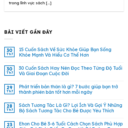
trong lĩnh vực sách [...]
BÀI VIẾT GẦN ĐÂY
15 Cuốn Sách Về Sức Khỏe Giúp Bạn Sống
30
Th7
Khỏe Mạnh Và Hiểu Cơ Thể Hơn
30 Cuốn Sách Hay Nên Đọc Theo Từng Độ Tuổi
30
Th7
Và Giai Đoạn Cuộc Đời
Phát triển bản thân là gì? 7 bước giúp bạn trở
29
Th7
thành phiên bản tốt hơn mỗi ngày
Sách Tương Tác Là Gì? Lợi Ích Và Gợi Ý Những
28
Th7
Bộ Sách Tương Tác Cho Bé Được Yêu Thích
Ehon Cho Bé 3-6 Tuổi: Cách Chọn Sách Phù Hợp
23