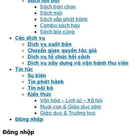
Sách nổi bật
Sách bán chạy
Sách mới
Sách sắp phát hành
Combo sách hay
Sách bìa cứng
Các dịch vụ
Dịch vụ xuất bản
Chuyển giao quyền tác giả
Dịch vụ tổ chức hội sách
Dịch vụ xây dựng và vận hành thư viện
Tin tức
Sự kiện
Tin phát hành
Tin nội bộ
Kiến thức
Văn hóa – Lịch sử – Xã hội
Nuôi con & Giáo dục sớm
Giáo dục & Trường học
Đăng nhập
Đăng nhập