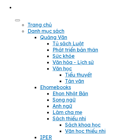
Trang chủ
Danh mục sách
Quảng Văn
Tủ sách Luật
Phát triển bản thân
Sức khỏe
Văn hóa - Lịch sử
Văn học
Tiểu thuyết
Tản văn
Ehomebooks
Ehon Nhật Bản
Song ngữ
Anh ngữ
Làm cha mẹ
Sách thiếu nhi
Sách khoa học
Văn học thiếu nhi
IPER