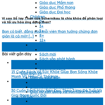
Giáo dục Mầm non
Giáo dục Phổ thông
Giáo dục Đại học
Children
Vì sao Sổ tay Than của Schernikau là chìa khóa để phân loại
0+
và tối ưu hóa ứng dụng than?
3+
5+
Bạn có biết, đằng sau mỗi viên than tưởng chừng đơn
8+
giản là cả một [...]
12+
10
Sách nổi bật
Th8
Sách bán chạy
Bài viết gần đây
Sách mới
Sách sắp phát hành
30
Combo sách hay
Th7
Sách bìa cứng
15 Cuốn Sách Về Sức Khỏe Giúp Bạn Sống Khỏe
Các dịch vụ
Mạnh Và Hiểu Cơ Thể Hơn
Dịch vụ xuất bản
30
Chuyển giao quyền tác giả
Th7
Dịch vụ tổ chức hội sách
30 Cuốn Sách Hay Nên Đọc Theo Từng Độ Tuổi Và
Dịch vụ xây dựng và vận hành thư viện
Giai Đoạn Cuộc Đời
Tin tức
29
Sự kiện
Th7