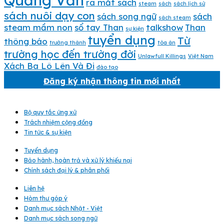
Quảng Văn
ra mắt sách
steam
sách
sách lịch sử
sách nuôi dạy con
sách song ngữ
sách
sách steam
steam mầm non
sổ tay Than
talkshow
Than
sự kiện
tuyển dụng
Từ
thông báo
trưởng thành
tòa án
trường học đến trường đời
Unlawfull Killings
Việt Nam
Xách Ba Lô Lên Và Đi
đào tạo
Đăng ký nhận thông tin mới nhất
Bộ quy tắc ứng xử
Trách nhiệm cộng đồng
Tin tức & sự kiện
Tuyển dụng
Bảo hành, hoàn trả và xử lý khiếu nại
Chính sách đại lý & phân phối
Liên hệ
Hòm thư góp ý
Danh mục sách Nhật - Việt
Danh mục sách song ngữ