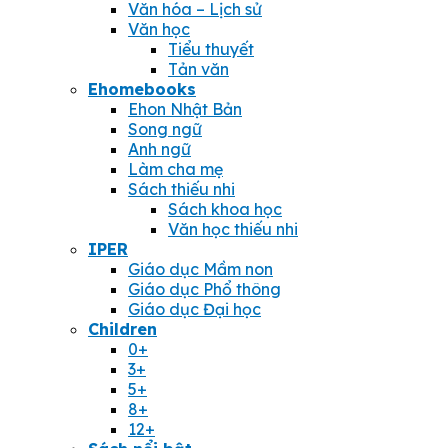
Văn hóa – Lịch sử
Văn học
Tiểu thuyết
Tản văn
Ehomebooks
Ehon Nhật Bản
Song ngữ
Anh ngữ
Làm cha mẹ
Sách thiếu nhi
Sách khoa học
Văn học thiếu nhi
IPER
Giáo dục Mầm non
Giáo dục Phổ thông
Giáo dục Đại học
Children
0+
3+
5+
8+
12+