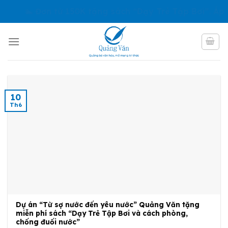
Skip
🏊 Đơn từ 150K tặng sách “Dạy Trẻ Tập Bơi”. Áp 
to
content
10
Th6
Dự án “Từ sợ nước đến yêu nước” Quảng Văn tặng
miễn phí sách “Dạy Trẻ Tập Bơi và cách phòng,
chống đuối nước”