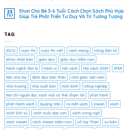
Ehon Cho Bé 3-6 Tuổi: Cách Chọn Sách Phù Hợp
23
Th7
Giúp Trẻ Phát Triển Tư Duy Và Trí Tưởng Tượng
TAG
20/11
cuộc thi
cuộc thi viết
cách mạng
công dân số
ehon nhật bản
giáo dục
giáo dục mầm non
hành nghề tâm lý
hành vi
Hội sách
Hội sách 2025
IPER
làm cha mẹ
lãnh đạo bản thân
nhà giáo việt nam
nhà trương
nhà xuất bản
ninh bình
nông nghiệp
Nơi chỉ người đọc sách mới có thể chạm tới
phát hành
phát hành sách
Quảng Văn
ra mắt sách
steam
sách
sách lịch sử
sách nuôi dạy con
sách song ngữ
sách steam
sách steam mầm non
sổ tay Than
sự kiện