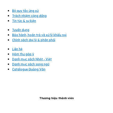
Bộ quy tắc ứng xử
Trách nhiệm cộng đồng
Tin tức & sự kiện
Tuyển dụng
Bảo hành, hoàn trả và xử lý khiếu nại
Chính sách đại lý & phân phối
Liên hệ
Hòm thư góp ý
Danh mục sách Nhật - Việt
Danh mục sách song ngữ
Catalogue Quảng Văn
Thương hiệu thành viên