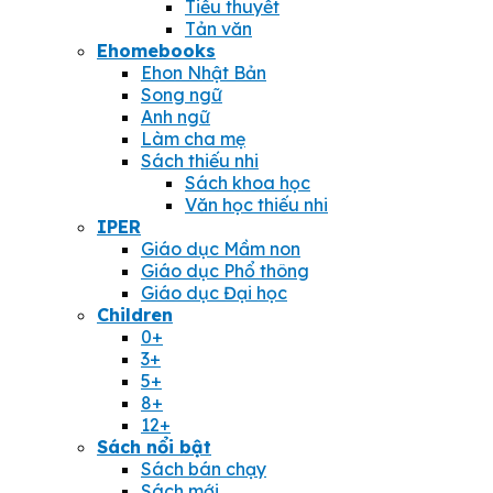
Tiểu thuyết
Tản văn
Ehomebooks
Ehon Nhật Bản
Song ngữ
Anh ngữ
Làm cha mẹ
Sách thiếu nhi
Sách khoa học
Văn học thiếu nhi
IPER
Giáo dục Mầm non
Giáo dục Phổ thông
Giáo dục Đại học
Children
0+
3+
5+
8+
12+
Sách nổi bật
Sách bán chạy
Sách mới