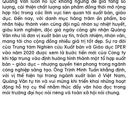
Quảng Văn luôn nỗ lực không ngừng để gia tăng số
lượng, cải thiện chất lượng sản phẩm đồng thời mở rộng
hợp tác trong các lĩnh vực liên quan tới xuất bản, giáo
dục. Đến nay, với danh mục hàng trăm ấn phẩm, ba
nhãn hiệu thành viên cùng đội ngũ nhân sự nhiệt huyết,
giàu kinh nghiệm, độc giả ngày càng ghi nhận Quảng
Văn như là đơn vị xuất bản uy tín, trách nhiệm, nhân văn,
mang tới cho cộng đồng nhiều giá trị tốt đẹp. Sự ra đời
của Trung tâm Nghiên cứu Xuất bản và Giáo dục IPER
vào năm 2020 được xem là bước tiến mới của Công ty
khi tập trung vào định hướng hình thành một tổ hợp xuất
bản – giáo dục – nhượng quyền tiên phong trong ngành
công nghiệp sáng tạo. Ông Trịnh Minh Tuấn khẳng định,
với vị thế hiện tại trong ngành xuất bản ở Việt Nam,
Quảng Văn tự tin và vui mừng khi triển khai những hoạt
động hỗ trợ cụ thể nhằm thúc đẩy văn hóa đọc trong
môi trường đại học nói riêng và toàn xã hội nói chung.