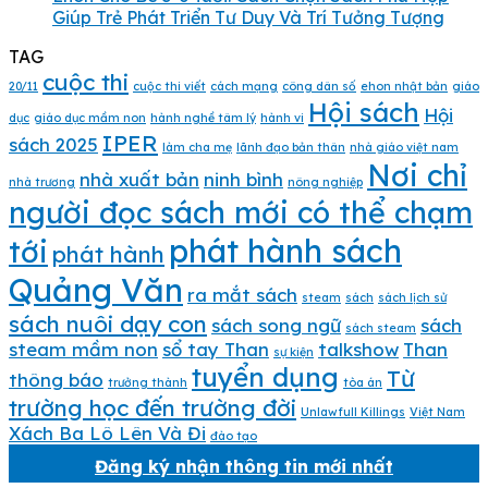
Giúp Trẻ Phát Triển Tư Duy Và Trí Tưởng Tượng
TAG
cuộc thi
20/11
cuộc thi viết
cách mạng
công dân số
ehon nhật bản
giáo
Hội sách
Hội
dục
giáo dục mầm non
hành nghề tâm lý
hành vi
IPER
sách 2025
làm cha mẹ
lãnh đạo bản thân
nhà giáo việt nam
Nơi chỉ
nhà xuất bản
ninh bình
nhà trương
nông nghiệp
người đọc sách mới có thể chạm
phát hành sách
tới
phát hành
Quảng Văn
ra mắt sách
steam
sách
sách lịch sử
sách nuôi dạy con
sách song ngữ
sách
sách steam
steam mầm non
sổ tay Than
talkshow
Than
sự kiện
tuyển dụng
Từ
thông báo
trưởng thành
tòa án
trường học đến trường đời
Unlawfull Killings
Việt Nam
Xách Ba Lô Lên Và Đi
đào tạo
Đăng ký nhận thông tin mới nhất