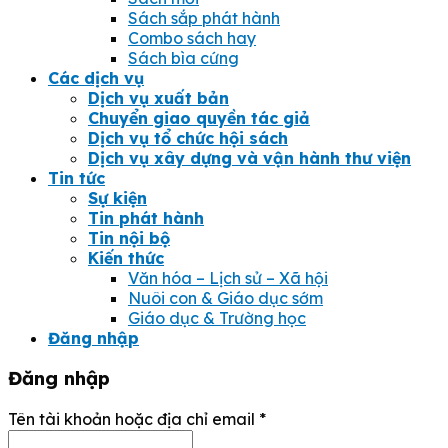
Sách sắp phát hành
Combo sách hay
Sách bìa cứng
Các dịch vụ
Dịch vụ xuất bản
Chuyển giao quyền tác giả
Dịch vụ tổ chức hội sách
Dịch vụ xây dựng và vận hành thư viện
Tin tức
Sự kiện
Tin phát hành
Tin nội bộ
Kiến thức
Văn hóa – Lịch sử – Xã hội
Nuôi con & Giáo dục sớm
Giáo dục & Trường học
Đăng nhập
Đăng nhập
Tên tài khoản hoặc địa chỉ email
*