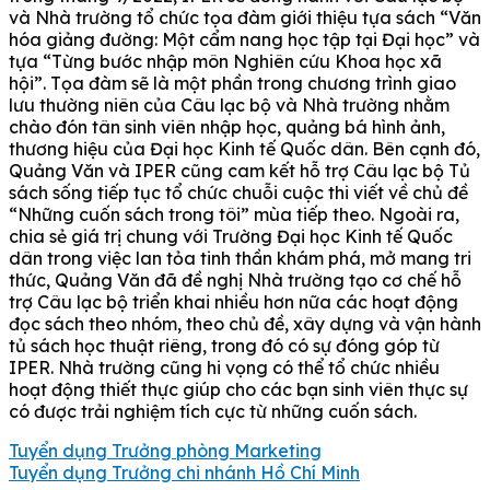
và Nhà trường tổ chức tọa đàm giới thiệu tựa sách “Văn
hóa giảng đường: Một cẩm nang học tập tại Đại học” và
tựa “Từng bước nhập môn Nghiên cứu Khoa học xã
hội”. Tọa đàm sẽ là một phần trong chương trình giao
lưu thường niên của Câu lạc bộ và Nhà trường nhằm
chào đón tân sinh viên nhập học, quảng bá hình ảnh,
thương hiệu của Đại học Kinh tế Quốc dân. Bên cạnh đó,
Quảng Văn và IPER cũng cam kết hỗ trợ Câu lạc bộ Tủ
sách sống tiếp tục tổ chức chuỗi cuộc thi viết về chủ đề
“Những cuốn sách trong tôi” mùa tiếp theo. Ngoài ra,
chia sẻ giá trị chung với Trường Đại học Kinh tế Quốc
dân trong việc lan tỏa tinh thần khám phá, mở mang tri
thức, Quảng Văn đã đề nghị Nhà trường tạo cơ chế hỗ
trợ Câu lạc bộ triển khai nhiều hơn nữa các hoạt động
đọc sách theo nhóm, theo chủ đề, xây dựng và vận hành
tủ sách học thuật riêng, trong đó có sự đóng góp từ
IPER. Nhà trường cũng hi vọng có thể tổ chức nhiều
hoạt động thiết thực giúp cho các bạn sinh viên thực sự
có được trải nghiệm tích cực từ những cuốn sách.
Tuyển dụng Trưởng phòng Marketing
Tuyển dụng Trưởng chi nhánh Hồ Chí Minh