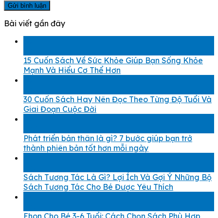
Bài viết gần đây
30
Th7
15 Cuốn Sách Về Sức Khỏe Giúp Bạn Sống Khỏe
Mạnh Và Hiểu Cơ Thể Hơn
30
Th7
30 Cuốn Sách Hay Nên Đọc Theo Từng Độ Tuổi Và
Giai Đoạn Cuộc Đời
29
Th7
Phát triển bản thân là gì? 7 bước giúp bạn trở
thành phiên bản tốt hơn mỗi ngày
28
Th7
Sách Tương Tác Là Gì? Lợi Ích Và Gợi Ý Những Bộ
Sách Tương Tác Cho Bé Được Yêu Thích
23
Th7
Ehon Cho Bé 3-6 Tuổi: Cách Chọn Sách Phù Hợp