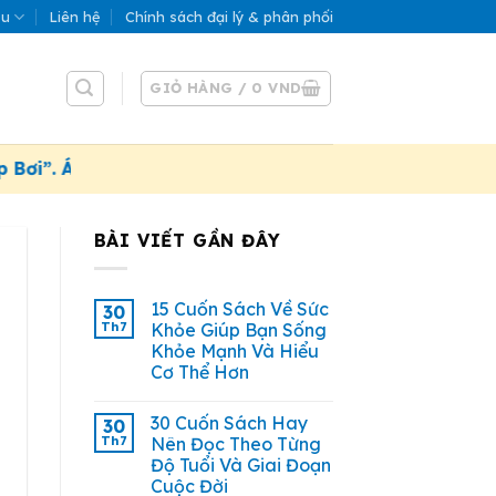
ệu
Liên hệ
Chính sách đại lý & phân phối
GIỎ HÀNG /
0
VND
. Áp dụng đến 31/07/2026
BÀI VIẾT GẦN ĐÂY
15 Cuốn Sách Về Sức
30
Th7
Khỏe Giúp Bạn Sống
Khỏe Mạnh Và Hiểu
Cơ Thể Hơn
30 Cuốn Sách Hay
30
Th7
Nên Đọc Theo Từng
Độ Tuổi Và Giai Đoạn
Cuộc Đời