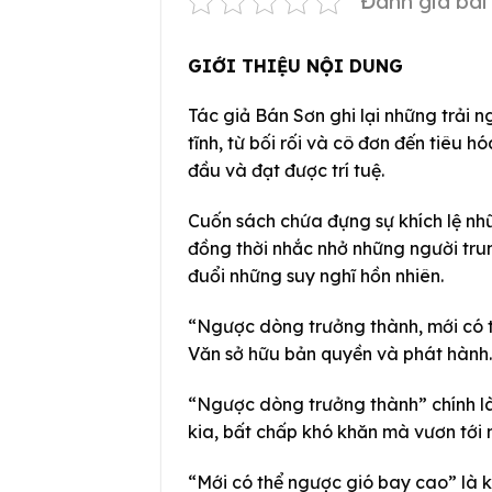
Đánh giá bài 
GIỚI THIỆU NỘI DUNG
Tác giả Bán Sơn ghi lại những trải 
tĩnh, từ bối rối và cô đơn đến tiêu h
đầu và đạt được trí tuệ.
Cuốn sách chứa đựng sự khích lệ nh
đồng thời nhắc nhở những người trun
đuổi những suy nghĩ hồn nhiên.
“Ngược dòng trưởng thành, mới có 
Văn sở hữu bản quyền và phát hành
“Ngược dòng trưởng thành” chính l
kia, bất chấp khó khăn mà vươn tới 
“Mới có thể ngược gió bay cao” là kh