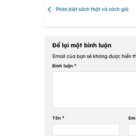
Phân biệt sách thật và sách giả
Để lại một bình luận
Email của bạn sẽ không được hiển th
Bình luận
*
Tên
*
Em