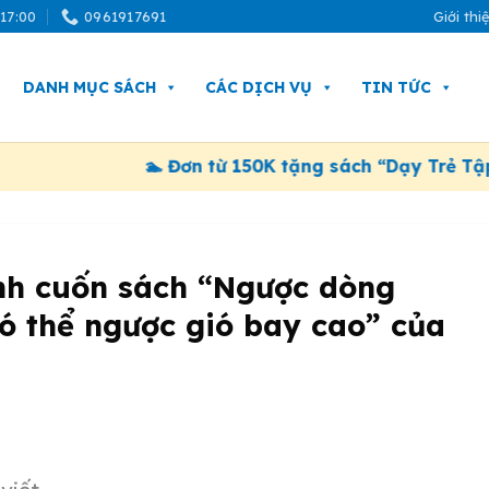
 17:00
0961917691
Giới thi
DANH MỤC SÁCH
CÁC DỊCH VỤ
TIN TỨC
🏊 Đơn từ 150K tặng sách “Dạy Trẻ Tập Bơi”
nh cuốn sách “Ngược dòng
ó thể ngược gió bay cao” của