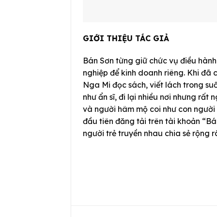
GIỚI THIỆU TÁC GIẢ
Bán Sơn từng giữ chức vụ điều hành
nghiệp để kinh doanh riêng. Khi đã 
Nga Mi đọc sách, viết lách trong s
như ẩn sĩ, đi lại nhiều nơi nhưng r
và người hâm mộ coi như con người h
đầu tiên đăng tải trên tài khoản “B
người trẻ truyền nhau chia sẻ rộng rã