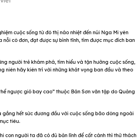
viết
nghiệm cuộc sống từ đô thị náo nhiệt đến núi Nga Mi yên
óa nỗi cô đơn, đạt được sự bình tĩnh, tìm được mục đích ban
ững người trẻ khám phá, tìm hiểu và tận hưởng cuộc sống,
g niên hãy kiên trì với những khát vọng ban đầu và theo
thể ngược gió bay cao” thuộc Bán Sơn văn tập do Quảng
.
à gắng hết sức đương đầu với cuộc sống bão dông ngoài
mục tiêu.
i con người ta đã có đủ bản lĩnh để cất cánh thì thử thách