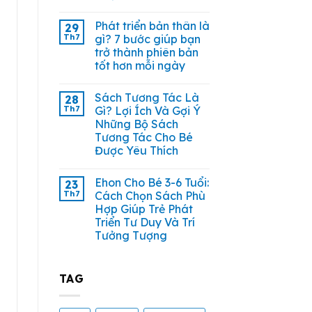
Phát triển bản thân là
29
Th7
gì? 7 bước giúp bạn
trở thành phiên bản
tốt hơn mỗi ngày
Sách Tương Tác Là
28
Th7
Gì? Lợi Ích Và Gợi Ý
Những Bộ Sách
Tương Tác Cho Bé
Được Yêu Thích
Ehon Cho Bé 3-6 Tuổi:
23
Th7
Cách Chọn Sách Phù
Hợp Giúp Trẻ Phát
Triển Tư Duy Và Trí
Tưởng Tượng
TAG