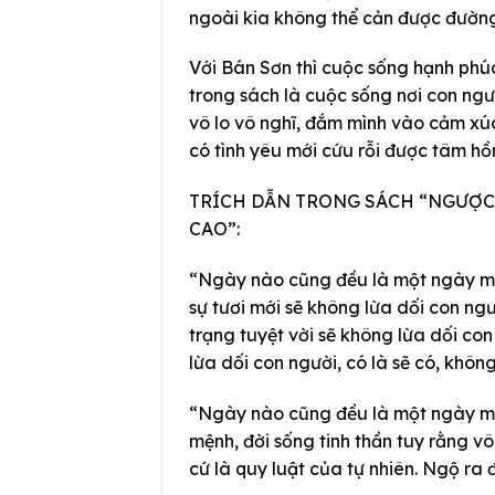
ngoài kia không thể cản được đường
Với Bán Sơn thì cuộc sống hạnh phúc
trong sách là cuộc sống nơi con ngư
vô lo vô nghĩ, đắm mình vào cảm xúc 
có tình yêu mới cứu rỗi được tâm hồ
TRÍCH DẪN TRONG SÁCH “NGƯỢC
CAO”:
“Ngày nào cũng đều là một ngày mới”
sự tươi mới sẽ không lừa dối con ng
trạng tuyệt vời sẽ không lừa dối co
lừa dối con người, có là sẽ có, không
“Ngày nào cũng đều là một ngày mới”
mệnh, đời sống tinh thần tuy rằng vô
cứ là quy luật của tự nhiên. Ngộ ra đ