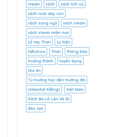
steam
sách
sách lịch sử
sách nuôi dạy con
sách song ngữ
sách steam
sách steam mầm non
sổ tay Than
sự kiện
talkshow
Than
thông báo
trưởng thành
tuyển dụng
tòa án
Từ trường học đến trường đời
Unlawfull Killings
Việt Nam
Xách Ba Lô Lên Và Đi
đào tạo