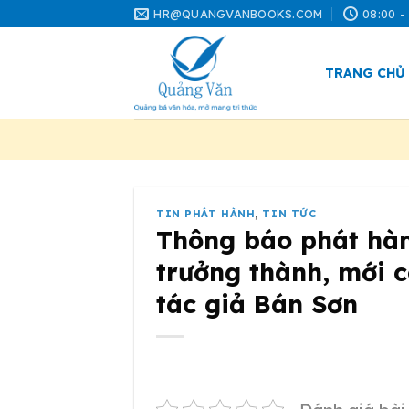
Skip
HR@QUANGVANBOOKS.COM
08:00 -
to
content
TRANG CHỦ
TIN PHÁT HÀNH
,
TIN TỨC
Thông báo phát hà
trưởng thành, mới c
tác giả Bán Sơn