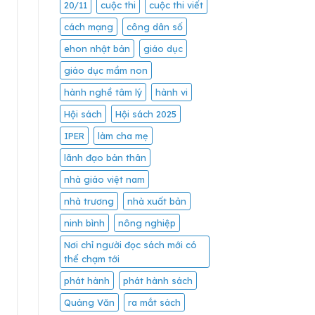
20/11
cuộc thi
cuộc thi viết
cách mạng
công dân số
ehon nhật bản
giáo dục
giáo dục mầm non
hành nghề tâm lý
hành vi
Hội sách
Hội sách 2025
IPER
làm cha mẹ
lãnh đạo bản thân
nhà giáo việt nam
nhà trương
nhà xuất bản
ninh bình
nông nghiệp
Nơi chỉ người đọc sách mới có
thể chạm tới
phát hành
phát hành sách
Quảng Văn
ra mắt sách