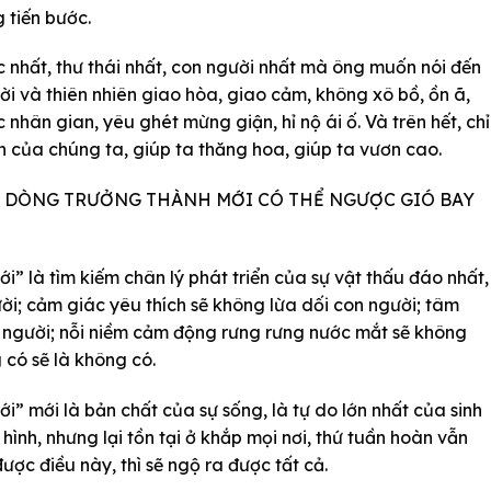
 tiến bước.
 nhất, thư thái nhất, con người nhất mà ông muốn nói đến
ời và thiên nhiên giao hòa, giao cảm, không xô bồ, ồn ã,
nhân gian, yêu ghét mừng giận, hỉ nộ ái ố. Và trên hết, chỉ
n của chúng ta, giúp ta thăng hoa, giúp ta vươn cao.
 DÒNG TRƯỞNG THÀNH MỚI CÓ THỂ NGƯỢC GIÓ BAY
 là tìm kiếm chân lý phát triển của sự vật thấu đáo nhất,
ười; cảm giác yêu thích sẽ không lừa dối con người; tâm
n người; nỗi niềm cảm động rưng rưng nước mắt sẽ không
 có sẽ là không có.
 mới là bản chất của sự sống, là tự do lớn nhất của sinh
 hình, nhưng lại tồn tại ở khắp mọi nơi, thứ tuần hoàn vẫn
ược điều này, thì sẽ ngộ ra được tất cả.