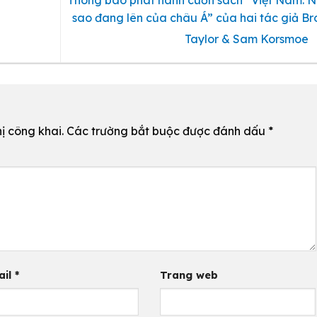
Thông báo phát hành cuốn sách “Việt Nam: N
sao đang lên của châu Á” của hai tác giả Br
Taylor & Sam Korsmoe
ị công khai.
Các trường bắt buộc được đánh dấu
*
ail
*
Trang web