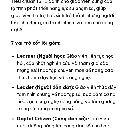
Tiêu chuẩn ISTE dành cho giáo viên cung cấp
lộ trình phát triển năng lực sư phạm số, giúp
giáo viên hỗ trợ học sinh trở thành những người
học chủ động, có trách nhiệm và làm chủ công
nghệ.
7 vai trò cốt lõi gồm:
Learner (Người học):
Giáo viên liên tục học
hỏi, cập nhật nghiên cứu và tham gia các
mạng lưới học tập chuyên môn để nâng cao
thực hành dạy học với công nghệ.
Leader (Người dẫn dắt):
Giáo viên thúc đẩy
tầm nhìn chung về học tập số, bảo đảm cơ hội
tiếp cận công nghệ công bằng và làm gương
trong sử dụng công cụ số.
Digital Citizen (Công dân số):
Giáo viên
nuôi dưỡng năng lực công dân số cho học