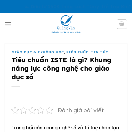
Skip
🏊 Đơn từ 150K tặng sách “Dạy Trẻ Tập Bơi”. Áp dụn
to
content
GIÁO DỤC & TRƯỜNG HỌC
,
KIẾN THỨC
,
TIN TỨC
Tiêu chuẩn ISTE là gì? Khung
năng lực công nghệ cho giáo
dục số
Đánh giá bài viết
Trong bối cảnh công nghệ số và trí tuệ nhân tạo