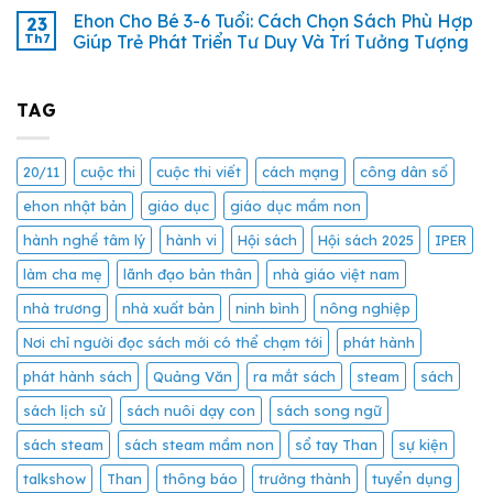
Ehon Cho Bé 3-6 Tuổi: Cách Chọn Sách Phù Hợp
23
Th7
Giúp Trẻ Phát Triển Tư Duy Và Trí Tưởng Tượng
TAG
20/11
cuộc thi
cuộc thi viết
cách mạng
công dân số
ehon nhật bản
giáo dục
giáo dục mầm non
hành nghề tâm lý
hành vi
Hội sách
Hội sách 2025
IPER
làm cha mẹ
lãnh đạo bản thân
nhà giáo việt nam
nhà trương
nhà xuất bản
ninh bình
nông nghiệp
Nơi chỉ người đọc sách mới có thể chạm tới
phát hành
phát hành sách
Quảng Văn
ra mắt sách
steam
sách
sách lịch sử
sách nuôi dạy con
sách song ngữ
sách steam
sách steam mầm non
sổ tay Than
sự kiện
talkshow
Than
thông báo
trưởng thành
tuyển dụng