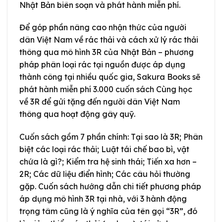
Nhật Bản biên soạn và phát hành miễn phí.
Để góp phần nâng cao nhận thức của người
dân Việt Nam về rác thải và cách xử lý rác thải
thông qua mô hình 3R của Nhật Bản – phương
pháp phân loại rác tại nguồn được áp dụng
thành công tại nhiều quốc gia, Sakura Books sẽ
phát hành miễn phí 3.000 cuốn sách Cùng học
về 3R để gửi tặng đến người dân Việt Nam
thông qua hoạt động gây quỹ.
Cuốn sách gồm 7 phần chính: Tại sao là 3R; Phân
biệt các loại rác thải; Luật tái chế bao bì, vật
chứa là gì?; Kiểm tra hệ sinh thái; Tiến xa hơn –
2R; Các dữ liệu điển hình; Các câu hỏi thường
gặp. Cuốn sách hướng dẫn chi tiết phương pháp
áp dụng mô hình 3R tại nhà, với 3 hành động
trọng tâm cũng là ý nghĩa của tên gọi “3R”, đó