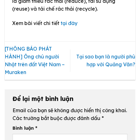
là giảm thiểu rác thải (reduce), tái sử dụng
(reuse) và tái chế rác thải (recycle).
Xem bài viết chi tiết
tại đây
[THÔNG BÁO PHÁT
HÀNH] Ông chú người
Tại sao bạn là người phù
Nhật trên đất Việt Nam –
hợp với Quảng Văn?
Muraken
Để lại một bình luận
Email của bạn sẽ không được hiển thị công khai.
Các trường bắt buộc được đánh dấu
*
Bình luận
*