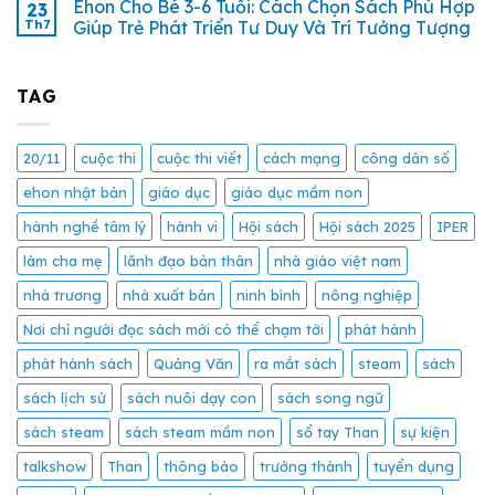
Ehon Cho Bé 3-6 Tuổi: Cách Chọn Sách Phù Hợp
23
Th7
Giúp Trẻ Phát Triển Tư Duy Và Trí Tưởng Tượng
TAG
20/11
cuộc thi
cuộc thi viết
cách mạng
công dân số
ehon nhật bản
giáo dục
giáo dục mầm non
hành nghề tâm lý
hành vi
Hội sách
Hội sách 2025
IPER
làm cha mẹ
lãnh đạo bản thân
nhà giáo việt nam
nhà trương
nhà xuất bản
ninh bình
nông nghiệp
Nơi chỉ người đọc sách mới có thể chạm tới
phát hành
phát hành sách
Quảng Văn
ra mắt sách
steam
sách
sách lịch sử
sách nuôi dạy con
sách song ngữ
sách steam
sách steam mầm non
sổ tay Than
sự kiện
talkshow
Than
thông báo
trưởng thành
tuyển dụng