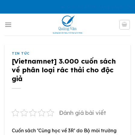
Skip
🏊 Đơn từ 150K tặng sách “Dạy 
to
content
TIN TỨC
[Vietnamnet] 3.000 cuốn sách
về phân loại rác thải cho độc
giả
Đánh giá bài viết
Cuốn sách ‘Cùng học về 3R’ do Bộ môi trường